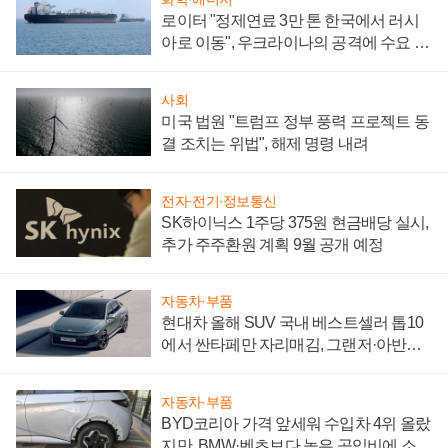
로이터 "정제연료 3만 톤 한국에서 러시
아로 이동", 우크라이나의 공격에 수요 늘
어
사회
미국 법원 "트럼프 정부 풍력 프로젝트 동
결 조치는 위법", 해제 명령 내려
전자·전기·정보통신
SK하이닉스 1주당 375원 현금배당 실시,
추가 주주환원 계획 9월 공개 예정
자동차·부품
현대차 올해 SUV 국내 베스트셀러 톱10
에서 싼타페만 자리매김, 그랜저·아반떼
'세단 쌍끌이'로 내수 방어
자동차·부품
BYD코리아 가격 앞세워 수입차 4위 올랐
지만, BMW·벤츠보다 높은 공임비에 소비