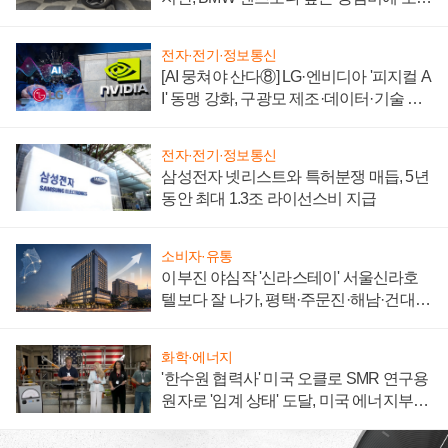
자 불만 폭발
전자·전기·정보통신
[AI 뭉쳐야 산다⑧] LG·엔비디아 '피지컬 A
I' 동맹 강화, 구광모 제조·데이터·기술 결
집해 종합 로보틱스 기업으로
전자·전기·정보통신
삼성전자 넷리스트와 특허분쟁 매듭, 5년
동안 최대 1.3조 라이선스비 지급
소비자·유통
이부진 야심작 '신라스테이' 서울신라호
텔보다 잘 나가, 평택·주문진·해남·건대로
성장판 더 넓힌다
화학·에너지
'한수원 협력사' 미국 오클로 SMR 연구용
원자로 '임계 상태' 도달, 미국 에너지부
"중요한 이정표"