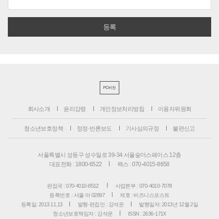
PC버전
회사소개
윤리강령
개인정보처리방침
이용자위원회
청소년보호정책
정정·반론보도
기사심의규정
불편신고
서울특별시 성동구 성수일로 39-34 서울숲더스페이스 12층
대표전화 : 1800-6522
팩스 : 070-4015-8658
편집국 : 070-4010-8512
사업본부 : 070-4010-7078
등록번호 : 서울 아 02897
제호 : 비즈니스포스트
등록일: 2013.11.13
발행·편집인 : 강석운
발행일자: 2013년 12월 2일
청소년보호책임자 : 강석운
ISSN : 2636-171X