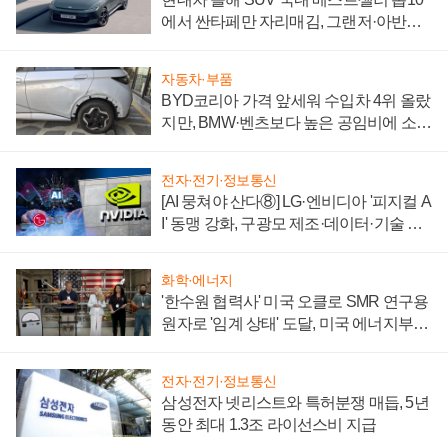
에서 싼타페만 자리매김, 그랜저·아반떼
'세단 쌍끌이'로 내수 방어
자동차·부품
BYD코리아 가격 앞세워 수입차 4위 올랐
지만, BMW·벤츠보다 높은 공임비에 소비
자 불만 폭발
전자·전기·정보통신
[AI 뭉쳐야 산다⑧] LG·엔비디아 '피지컬 A
I' 동맹 강화, 구광모 제조·데이터·기술 결
집해 종합 로보틱스 기업으로
화학·에너지
'한수원 협력사' 미국 오클로 SMR 연구용
원자로 '임계 상태' 도달, 미국 에너지부
"중요한 이정표"
전자·전기·정보통신
삼성전자 넷리스트와 특허분쟁 매듭, 5년
동안 최대 1.3조 라이선스비 지급