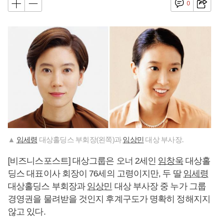
0
▲
임세령
대상홀딩스 부회장(왼쪽)과
임상민
대상 부사장.
[비즈니스포스트] 대상그룹은 오너 2세인
임창욱
대상홀
딩스 대표이사 회장이 76세의 고령이지만, 두 딸
임세령
대상홀딩스 부회장과
임상민
대상 부사장 중 누가 그룹
경영권을 물려받을 것인지 후계구도가 명확히 정해지지
않고 있다.