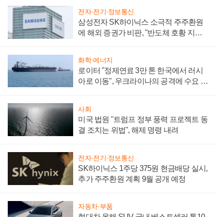
전자·전기·정보통신
삼성전자 SK하이닉스 소극적 주주환원
에 해외 증권가 비판, "반도체 호황 지속
성 의문"
화학·에너지
로이터 "정제연료 3만 톤 한국에서 러시
아로 이동", 우크라이나의 공격에 수요 늘
어
사회
미국 법원 "트럼프 정부 풍력 프로젝트 동
결 조치는 위법", 해제 명령 내려
전자·전기·정보통신
SK하이닉스 1주당 375원 현금배당 실시,
추가 주주환원 계획 9월 공개 예정
자동차·부품
현대차 올해 SUV 국내 베스트셀러 톱10