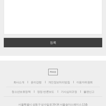
PC버전
회사소개
윤리강령
개인정보처리방침
이용자위원회
청소년보호정책
정정·반론보도
기사심의규정
불편신고
서울특별시 성동구 성수일로 39-34 서울숲더스페이스 12층