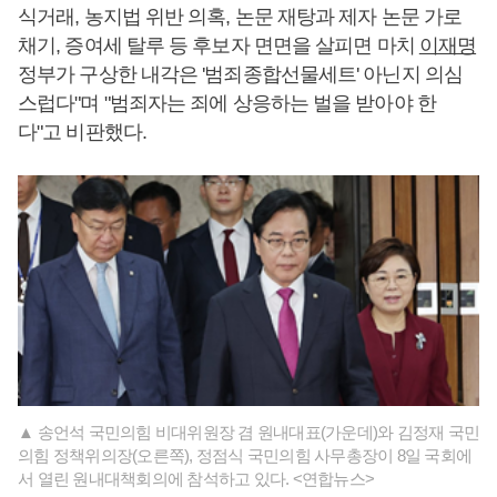
식거래, 농지법 위반 의혹, 논문 재탕과 제자 논문 가로
채기, 증여세 탈루 등 후보자 면면을 살피면 마치
이재명
정부가 구상한 내각은 '범죄종합선물세트' 아닌지 의심
스럽다"며 "범죄자는 죄에 상응하는 벌을 받아야 한
다"고 비판했다.
▲ 송언석 국민의힘 비대위원장 겸 원내대표(가운데)와 김정재 국민
의힘 정책위의장(오른쪽), 정점식 국민의힘 사무총장이 8일 국회에
서 열린 원내대책회의에 참석하고 있다. <연합뉴스>