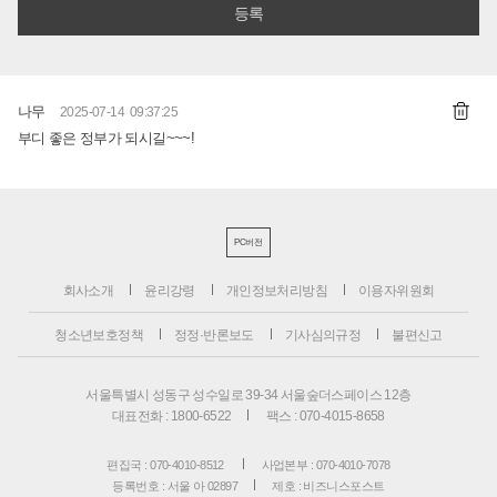
나무
2025-07-14 09:37:25
부디 좋은 정부가 되시길~~~!
PC버전
회사소개
윤리강령
개인정보처리방침
이용자위원회
청소년보호정책
정정·반론보도
기사심의규정
불편신고
서울특별시 성동구 성수일로 39-34 서울숲더스페이스 12층
대표전화 : 1800-6522
팩스 : 070-4015-8658
편집국 : 070-4010-8512
사업본부 : 070-4010-7078
등록번호 : 서울 아 02897
제호 : 비즈니스포스트