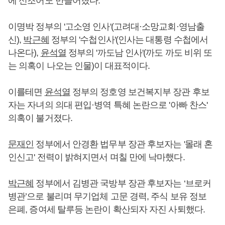
에 신조어도 만들어졌다.
이명박 정부의 '고소영 인사'(고려대·소망교회·영남출
신),
박근혜
정부의 '수첩인사'(인사는 대통령 수첩에서
나온다),
윤석열
정부의 '까도남 인사'(까도 까도 비위 또
는 의혹이 나오는 인물)이 대표적이다.
이를테면
윤석열
정부의 정호영 보건복지부 장관 후보
자는 자녀의 의대 편입·병역 특혜 논란으로 '아빠 찬스'
의혹이 불거졌다.
문재인
정부에서 안경환 법무부 장관 후보자는 '몰래 혼
인신고' 전력이 밝혀지면서 며칠 만에 낙마했다.
박근혜
정부에서 김병관 국방부 장관 후보자는 ‘브로커
병관’으로 불리며 무기업체 고문 경력, 주식 보유 정보
은폐, 증여세 탈루등 논란이 확산되자 자진 사퇴했다.