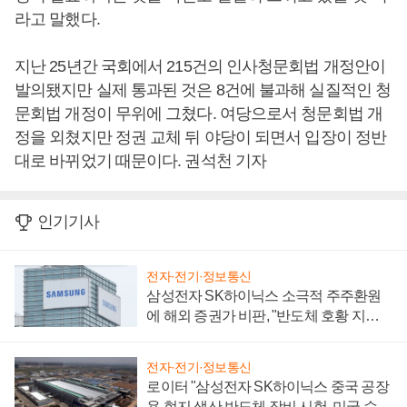
라고 말했다.
지난 25년간 국회에서 215건의 인사청문회법 개정안이
발의됐지만 실제 통과된 것은 8건에 불과해 실질적인 청
문회법 개정이 무위에 그쳤다. 여당으로서 청문회법 개
정을 외쳤지만 정권 교체 뒤 야당이 되면서 입장이 정반
대로 바뀌었기 때문이다. 권석천 기자
인기기사
전자·전기·정보통신
삼성전자 SK하이닉스 소극적 주주환원
에 해외 증권가 비판, "반도체 호황 지속
성 의문"
전자·전기·정보통신
로이터 "삼성전자 SK하이닉스 중국 공장
용 현지 생산 반도체 장비 시험, 미국 수출