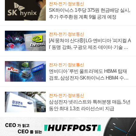
전자·전기·정보통신
SK하이닉스 1주당 375원 현금배당 실시,
추가 주주환원 계획 9월 공개 예정
전자·전기·정보통신
[AI 뭉쳐야 산다⑧] LG·엔비디아 '피지컬 A
I' 동맹 강화, 구광모 제조·데이터·기술 결
집해 종합 로보틱스 기업으로
전자·전기·정보통신
엔비디아 '루빈 울트라'에도 HBM4 탑재
검토, 삼성전자·SK하이닉스 HBM4 수율
에 주도권 갈린다
전자·전기·정보통신
삼성전자 넷리스트와 특허분쟁 매듭, 5년
동안 최대 1.3조 라이선스비 지급