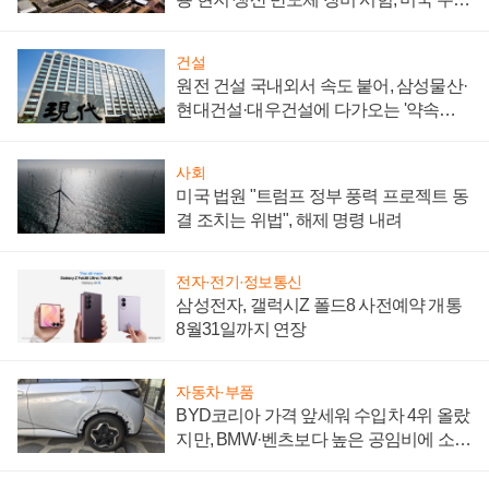
통제 대비"
건설
원전 건설 국내외서 속도 붙어, 삼성물산·
현대건설·대우건설에 다가오는 '약속의
시간'
사회
미국 법원 "트럼프 정부 풍력 프로젝트 동
결 조치는 위법", 해제 명령 내려
전자·전기·정보통신
삼성전자, 갤럭시Z 폴드8 사전예약 개통
8월31일까지 연장
자동차·부품
BYD코리아 가격 앞세워 수입차 4위 올랐
지만, BMW·벤츠보다 높은 공임비에 소비
자 불만 폭발