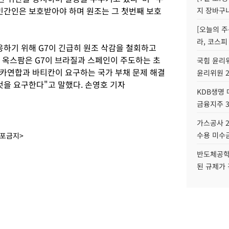
 민간인은 보호받아야 하며 원조는 그 첫번째 보호
지 장바구
[오늘의 주
라, 코스피
응하기 위해 G7이 긴급히 원조 삭감을 철회하고
또 옥스팜은 G7이 브라질과 스페인이 주도하는 초
국힘 윤리위
카연합과 바티칸이 요구하는 국가 부채 문제 해결
윤리위원 
것을 요구한다"고 말했다. 손영호 기자
KDB생명
금융지주 
가스공사 2
수용 미수금
배포금지>
반도체공학
된 규제가 