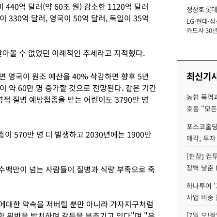
비 440억 달러(약 60조 원) 감소한 1120억 달러
정상호 롯데
이 330억 달러, 영국이 50억 달러, 독일이 35억
LG·현대·삼
장
카드사 30년
에 '초집중' 
찾아볼 수 없었던 이례적인 추세라고 지적했다.
최신기
 영국이 원조 예산을 40% 삭감하면 향후 5년
 약 60만 명 증가할 것으로 전망된다. 같은 기간
농협 폭염과
명적 질병 예방접종을 받는 어린이도 3790만 명
호동 "모든
포스코홀딩
 570만 명 더 발생하고 2030년에는 1900만
매각, 투자
[현장] 컴
장벽 낮춘 
 수백만이 넘는 사람들이 질병과 식량 부족으로 죽
하나투어 '
사업 비중 
대에대한 약속을 저버릴 뿐만 아니라 가자지구처럼
 위반을 방치하며 갈등을 부추기고 있다"며 "우
[7일 오!