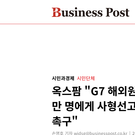
시민과경제
시민단체
옥스팜 "G7 해외
만 명에게 사형선고
촉구"
손영호 기자 widsg@businesspost.co.kr
2