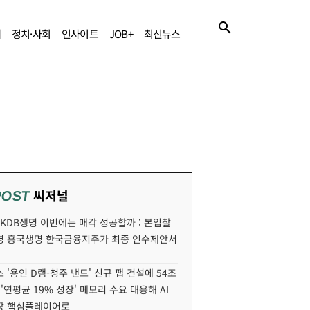
제
정치·사회
인사이트
JOB+
최신뉴스
씨저널
POST
' KDB생명 이번에는 매각 성공할까 : 본입찰
명 흥국생명 한국금융지주가 최종 인수제안서
 '용인 D램-청주 낸드' 신규 팹 건설에 54조
 '연평균 19% 성장' 메모리 수요 대응해 AI
장 핵심플레이어로