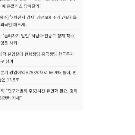
니에 홈플러스 담아달라"
목주] '2차전지 강세' 삼성SDI 주가 7%대 올
 외국인 매도세..
 '돌려차기 발언' 서범수·진종오 징계 착수,
2명은 사퇴
 매각 본입찰에 한화생명 흥국생명 한국투자
3곳 참여
분기 영업이익 6753억으로 66.9% 늘어, 민
은 13.5조
회 "연구개발직 주52시간 유연화 필요, 경직
경쟁력 저해"