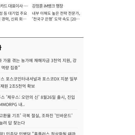
카드 대표이사 사
강정훈 iM뱅크 행장
성 등 대기업 주요
내부 이해도 높은 전략 전문가,
 경력, 신뢰 회복
'전국구 은행' 도약 속도 [2026
[2026년]
년]
사
 가뭄 겪는 농가에 재해자금 3천억 지원, 강
 역량 집중"
스 포스코인터내셔널과 포스코DX 지분 일부
 재원 2조5천억 확보
투스 '제우스: 오만의 신' 8월26일 출시, 진입
MMORPG 내..
고환율 기조' 극복 절실, 조좌진 '인바운드'
늘려 답 찾는다
정말] 민주당 민병덕 "홈플러스 정상화될 때까