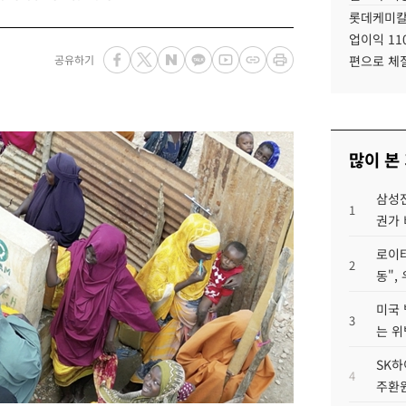
롯데케미칼
업이익 11
공유하기
편으로 체
많이 본
삼성전
1
권가 
로이터
2
동",
미국 
3
는 위
SK하
4
주환원