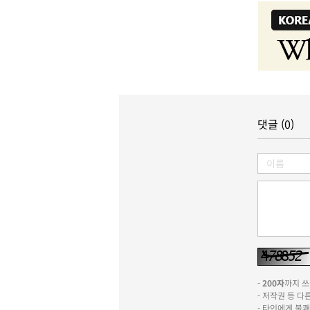
댓글 (0)
-
200자
까지 쓰실
- 저작권 등 
- 타인에게 불