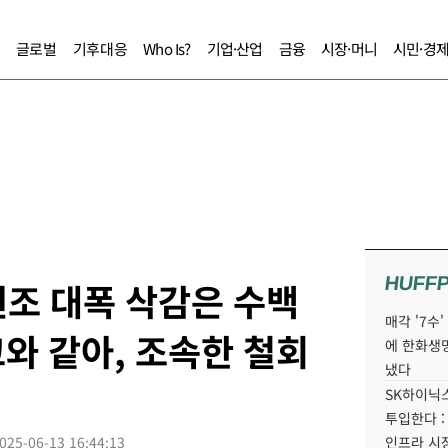
글로벌
기후대응
Who Is?
기업·산업
금융
시장·머니
시민·경
HUFF
원조 대폭 삭감은 수백
매각 '7수
와 같아, 조속한 철회
에 한화생
냈다
SK하이닉스
투입한다 :
025-06-13 16:44:13
인프라 시