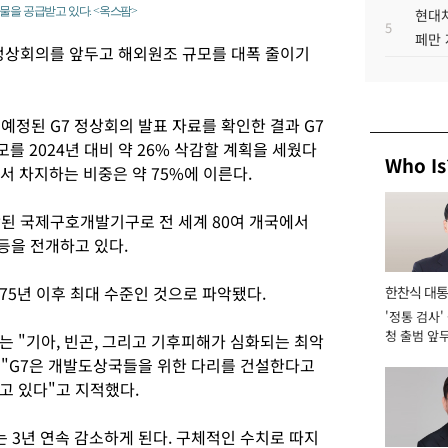
물을 공급받고 있다. <옥스팜>
현대차
5
페만 
정상회의를 앞두고 해외원조 규모를 대폭 줄이기
예정된 G7 정상회의 발표 자료를 확인한 결과 G7
모를 2024년 대비 약 26% 삭감할 계획을 세웠다
Who Is
에서 차지하는 비중은 약 75%에 이른다.
작된 국제구호개발기구로 전 세계 80여 개국에서
 등을 전개하고 있다.
975년 이후 최대 수준인 것으로 파악됐다.
한찬식 대
'정통 검사'
서관
청 출범 앞
 "기아, 빈곤, 그리고 기후피해가 심화되는 최악
맡아 [2026
며 "G7은 개발도상국들을 위한 다리를 건설한다고
고 있다"고 지적했다.
는 3년 연속 감소하게 된다. 구체적인 수치로 따지