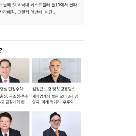
 올해 SUV 국내 베스트셀러 톱10에서 싼타
자리매김, 그랜저·아반떼 '세단..
?
통령실 민정수석비
김정균 보령 및 보령홀딩스 대
 출신, 공소청·중수
제약업계의 젊은 오너 3세 경
표이사 사장
두고 검찰개혁 완수
영자, 미래 먹거리 '우주와 헬
년]
스케어' 공들여 [2026년]