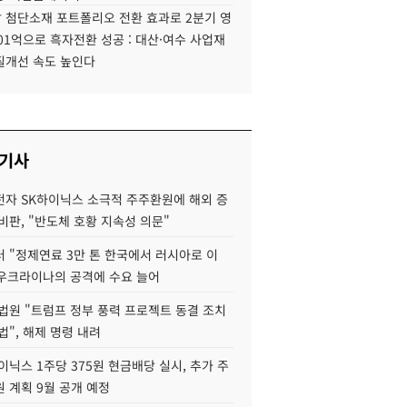
 첨단소재 포트폴리오 전환 효과로 2분기 영
01억으로 흑자전환 성공 : 대산·여수 사업재
질개선 속도 높인다
 기사
자 SK하이닉스 소극적 주주환원에 해외 증
비판, "반도체 호황 지속성 의문"
 "정제연료 3만 톤 한국에서 러시아로 이
 우크라이나의 공격에 수요 늘어
법원 "트럼프 정부 풍력 프로젝트 동결 조치
법", 해제 명령 내려
이닉스 1주당 375원 현금배당 실시, 추가 주
 계획 9월 공개 예정