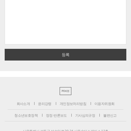
PC버전
회사소개
윤리강령
개인정보처리방침
이용자위원회
청소년보호정책
정정·반론보도
기사심의규정
불편신고