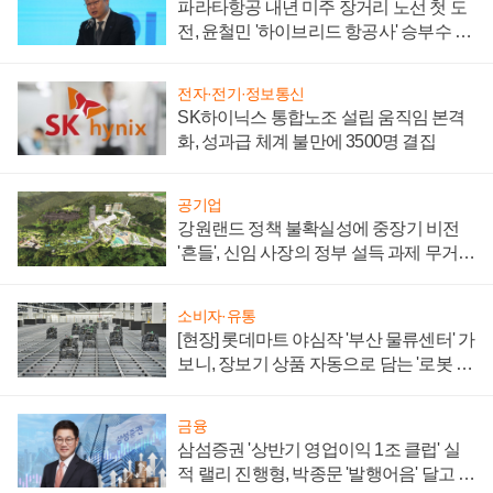
파라타항공 내년 미주 장거리 노선 첫 도
전, 윤철민 '하이브리드 항공사' 승부수 통
할까
전자·전기·정보통신
SK하이닉스 통합노조 설립 움직임 본격
화, 성과급 체계 불만에 3500명 결집
공기업
강원랜드 정책 불확실성에 중장기 비전
'흔들', 신임 사장의 정부 설득 과제 무거워
져
소비자·유통
[현장] 롯데마트 야심작 '부산 물류센터' 가
보니, 장보기 상품 자동으로 담는 '로봇 40
0대' 장관
금융
삼섬증권 '상반기 영업이익 1조 클럽' 실
적 랠리 진행형, 박종문 '발행어음' 달고 연