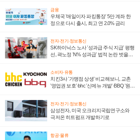
금융
우체국 '매일이자 파킹통장' 5만 계좌 한
정으로 다시 출시, 최고 연 2.0% 금리
전자·전기·정보통신
SK하이닉스 노사 '성과급 주식 지급' 평행
선, 곽노정 'N% 성과급' 법적 논란 벗을지
주목
소비자·유통
치킨3사 '가맹점 상생' 비교해보니, 교촌
'영업권 보호'·bhc '신메뉴 개발'·BBQ '원가
부담'
전자·전기·정보통신
삼성전자, 미국 오크리지국립연구소와
극저온 히트펌프 개발하기로
항공·물류