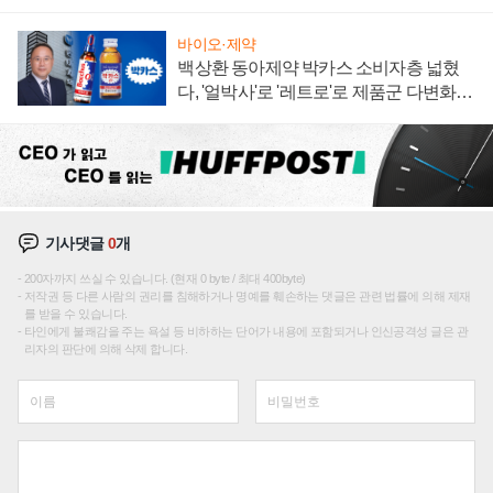
임 향하나
바이오·제약
백상환 동아제약 박카스 소비자층 넓혔
다, '얼박사'로 '레트로'로 제품군 다변화
주효
기사댓글
0
개
200자까지 쓰실 수 있습니다. (현재 0 byte / 최대 400byte)
저작권 등 다른 사람의 권리를 침해하거나 명예를 훼손하는 댓글은 관련 법률에 의해 제재
를 받을 수 있습니다.
타인에게 불쾌감을 주는 욕설 등 비하하는 단어가 내용에 포함되거나 인신공격성 글은 관
리자의 판단에 의해 삭제 합니다.