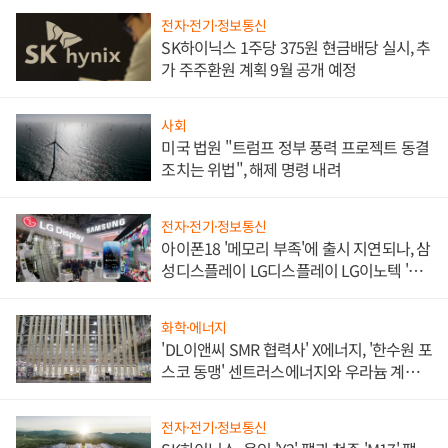
전자·전기·정보통신
SK하이닉스 1주당 375원 현금배당 실시, 추
가 주주환원 계획 9월 공개 예정
사회
미국 법원 "트럼프 정부 풍력 프로젝트 동결
조치는 위법", 해제 명령 내려
전자·전기·정보통신
아이폰18 '메모리 부족'에 출시 지연되나, 삼
성디스플레이 LG디스플레이 LG이노텍 '탈
애플' 수익 다각화 속도
화학·에너지
'DL이앤씨 SMR 협력사' X에너지, '한수원 포
스코 동맹' 센트러스에너지와 우라늄 계약
체결
전자·전기·정보통신