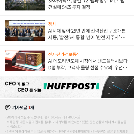
SK하이닉스, 용인 'Y2' 팹과 청주 'M17' 팹
건설에 54조 투자 결정
정치
AI시대 맞아 25년 만에 전력산업 구조개편
시동, '발전5사 통합' 넘어 '한전 지주사' 재편
론도
전자·전기·정보통신
AI 메모리반도체 시장에서 낸드플래시보다
D램 부각, 고객사 물량 선점 수요의 '우선순
위'
기사댓글
1
개
200자까지 쓰실 수 있습니다. (현재 0 byte / 최대 400byte)
저작권 등 다른 사람의 권리를 침해하거나 명예를 훼손하는 댓글은 관련 법률에 의해 제재를 받을
수 있습니다.
타인에게 불쾌감을 주는 욕설 등 비하하는 단어가 내용에 포함되거나 인신공격성 글은 관리자의 판