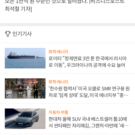
모는 1천억 원 수준인 것으로 알려졌다. [비즈니스포스트
최석철 기자]
인기기사
화학·에너지
로이터 "정제연료 3만 톤 한국에서 러시아
로 이동", 우크라이나의 공격에 수요 늘어
화학·에너지
'한수원 협력사' 미국 오클로 SMR 연구용 원
자로 '임계 상태' 도달, 미국 에너지부 "중요
한 이정표"
자동차·부품
현대차 올해 SUV 국내 베스트셀러 톱10에
서 싼타페만 자리매김, 그랜저·아반떼 '세단
쌍끌이'로 내수 방어