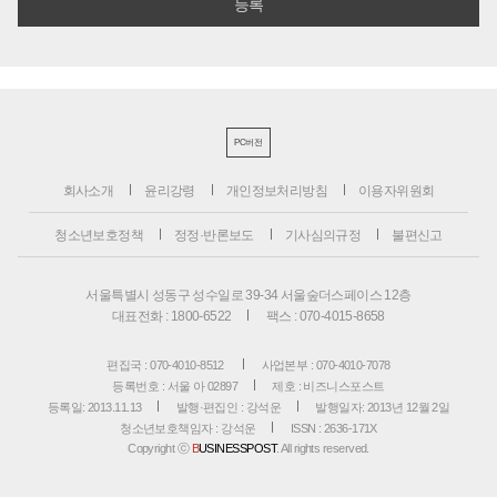
PC버전
회사소개
윤리강령
개인정보처리방침
이용자위원회
청소년보호정책
정정·반론보도
기사심의규정
불편신고
서울특별시 성동구 성수일로 39-34 서울숲더스페이스 12층
대표전화 : 1800-6522
팩스 : 070-4015-8658
편집국 : 070-4010-8512
사업본부 : 070-4010-7078
등록번호 : 서울 아 02897
제호 : 비즈니스포스트
등록일: 2013.11.13
발행·편집인 : 강석운
발행일자: 2013년 12월 2일
청소년보호책임자 : 강석운
ISSN : 2636-171X
Copyright ⓒ
B
USINESSPOST
. All rights reserved.