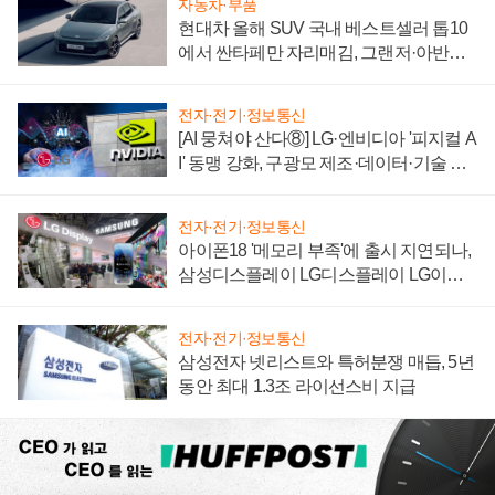
자동차·부품
현대차 올해 SUV 국내 베스트셀러 톱10
에서 싼타페만 자리매김, 그랜저·아반떼
'세단 쌍끌이'로 내수 방어
전자·전기·정보통신
[AI 뭉쳐야 산다⑧] LG·엔비디아 '피지컬 A
I' 동맹 강화, 구광모 제조·데이터·기술 결
집해 종합 로보틱스 기업으로
전자·전기·정보통신
아이폰18 '메모리 부족'에 출시 지연되나,
삼성디스플레이 LG디스플레이 LG이노
텍 '탈애플' 수익 다각화 속도
전자·전기·정보통신
삼성전자 넷리스트와 특허분쟁 매듭, 5년
동안 최대 1.3조 라이선스비 지급