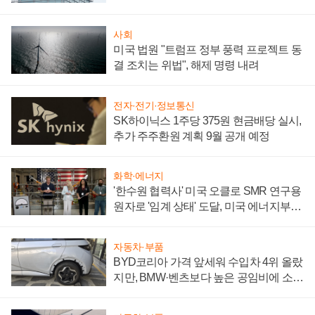
성 의문"
사회
미국 법원 "트럼프 정부 풍력 프로젝트 동
결 조치는 위법", 해제 명령 내려
전자·전기·정보통신
SK하이닉스 1주당 375원 현금배당 실시,
추가 주주환원 계획 9월 공개 예정
화학·에너지
'한수원 협력사' 미국 오클로 SMR 연구용
원자로 '임계 상태' 도달, 미국 에너지부
"중요한 이정표"
자동차·부품
BYD코리아 가격 앞세워 수입차 4위 올랐
지만, BMW·벤츠보다 높은 공임비에 소비
자 불만 폭발