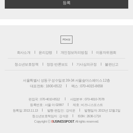
PC버전
회사소개
윤리강령
개인정보처리방침
이용자위원회
청소년보호정책
정정·반론보도
기사심의규정
불편신고
서울특별시 성동구 성수일로 39-34 서울숲더스페이스 12층
대표전화 : 1800-6522
팩스 : 070-4015-8658
편집국 : 070-4010-8512
사업본부 : 070-4010-7078
등록번호 : 서울 아 02897
제호 : 비즈니스포스트
등록일: 2013.11.13
발행·편집인 : 강석운
발행일자: 2013년 12월 2일
청소년보호책임자 : 강석운
ISSN : 2636-171X
Copyright ⓒ
B
USINESSPOST
. All rights reserved.