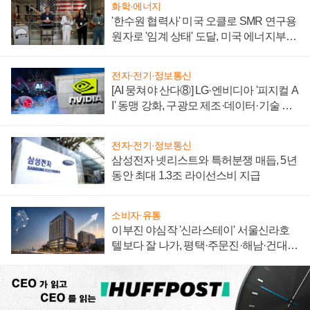
화학·에너지
'한수원 협력사' 미국 오클로 SMR 연구용
원자로 '임계 상태' 도달, 미국 에너지부
"중요한 이정표"
전자·전기·정보통신
[AI 뭉쳐야 산다⑧] LG·엔비디아 '피지컬 A
I' 동맹 강화, 구광모 제조·데이터·기술 결
집해 종합 로보틱스 기업으로
전자·전기·정보통신
삼성전자 넷리스트와 특허분쟁 매듭, 5년
동안 최대 1.3조 라이선스비 지급
소비자·유통
이부진 야심작 '신라스테이' 서울신라호
텔보다 잘 나가, 평택·주문진·해남·건대로
성장판 더 넓힌다