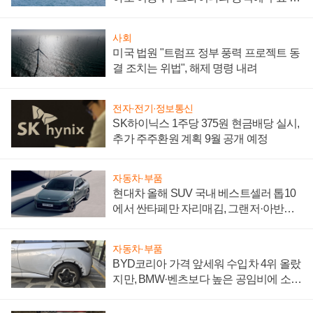
어
사회
미국 법원 "트럼프 정부 풍력 프로젝트 동
결 조치는 위법", 해제 명령 내려
전자·전기·정보통신
SK하이닉스 1주당 375원 현금배당 실시,
추가 주주환원 계획 9월 공개 예정
자동차·부품
현대차 올해 SUV 국내 베스트셀러 톱10
에서 싼타페만 자리매김, 그랜저·아반떼
'세단 쌍끌이'로 내수 방어
자동차·부품
BYD코리아 가격 앞세워 수입차 4위 올랐
지만, BMW·벤츠보다 높은 공임비에 소비
자 불만 폭발