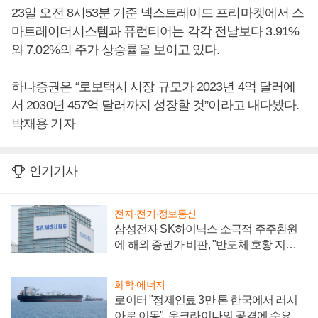
23일 오전 8시53분 기준 넥스트레이드 프리마켓에서 스
마트레이더시스템과 퓨런티어는 각각 전날보다 3.91%
와 7.02%의 주가 상승률을 보이고 있다.
하나증권은 “로보택시 시장 규모가 2023년 4억 달러에
서 2030년 457억 달러까지 성장할 것”이라고 내다봤다.
박재용 기자
인기기사
전자·전기·정보통신
삼성전자 SK하이닉스 소극적 주주환원
에 해외 증권가 비판, "반도체 호황 지속
성 의문"
화학·에너지
로이터 "정제연료 3만 톤 한국에서 러시
아로 이동", 우크라이나의 공격에 수요 늘