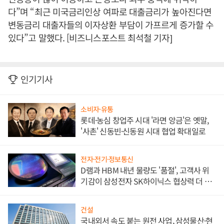
다”며 “최근 미국금리인상 여파로 대출금리가 높아진다면
변동금리 대출자들의 이자상환 부담이 가프르게 증가할 수
있다”고 말했다. [비즈니스포스트 최석철 기자]
인기기사
소비자·유통
롯데·농심 창업주 시대 '라면 앙금'은 옛말,
'사촌' 신동빈·신동원 시대 협업 확대일로
전자·전기·정보통신
D램과 HBM 내년 물량도 '품절', 고객사 위
기감이 삼성전자 SK하이닉스 협상력 더 키
워
건설
국내외서 속도 붙는 원전 사업, 삼성물산·현