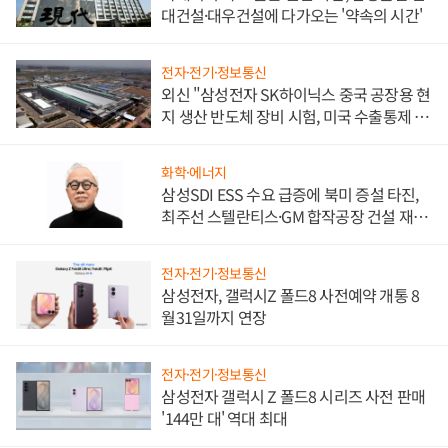
대건설·대우건설에 다가오는 '약속의 시간'
전자·전기·정보통신
외신 "삼성전자 SK하이닉스 중국 공장용 현
지 생산 반도체 장비 시험, 미국 수출통제 대
비"
화학·에너지
삼성SDI ESS 수요 급증에 북미 증설 타진,
최주선 스텔란티스·GM 합작공장 건설 재추
진하나
전자·전기·정보통신
삼성전자, 갤럭시Z 폴드8 사전예약 개통 8
월31일까지 연장
전자·전기·정보통신
삼성전자 갤럭시 Z 폴드8 시리즈 사전 판매
'144만 대' 역대 최대