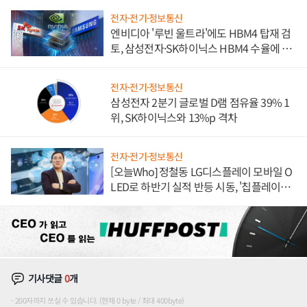
전자·전기·정보통신
엔비디아 '루빈 울트라'에도 HBM4 탑재 검
토, 삼성전자·SK하이닉스 HBM4 수율에 주
도권 갈린다
전자·전기·정보통신
삼성전자 2분기 글로벌 D램 점유율 39% 1
위, SK하이닉스와 13%p 격차
전자·전기·정보통신
[오늘Who] 정철동 LG디스플레이 모바일 O
LED로 하반기 실적 반등 시동, '칩플레이
션'에 가격 인하 압박은 부담
기사댓글
0
개
200자까지 쓰실 수 있습니다. (현재 0 byte / 최대 400byte)