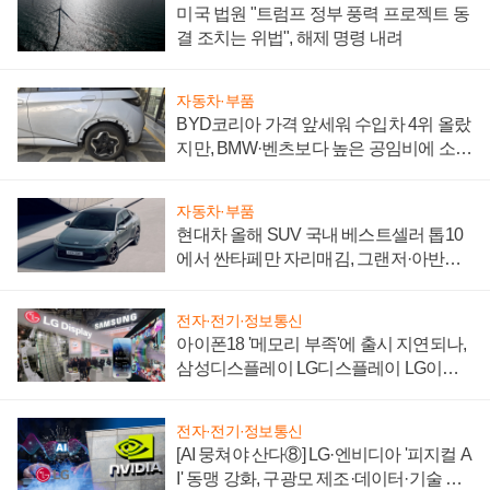
미국 법원 "트럼프 정부 풍력 프로젝트 동
결 조치는 위법", 해제 명령 내려
자동차·부품
BYD코리아 가격 앞세워 수입차 4위 올랐
지만, BMW·벤츠보다 높은 공임비에 소비
자 불만 폭발
자동차·부품
현대차 올해 SUV 국내 베스트셀러 톱10
에서 싼타페만 자리매김, 그랜저·아반떼
'세단 쌍끌이'로 내수 방어
전자·전기·정보통신
아이폰18 '메모리 부족'에 출시 지연되나,
삼성디스플레이 LG디스플레이 LG이노
텍 '탈애플' 수익 다각화 속도
전자·전기·정보통신
[AI 뭉쳐야 산다⑧] LG·엔비디아 '피지컬 A
I' 동맹 강화, 구광모 제조·데이터·기술 결