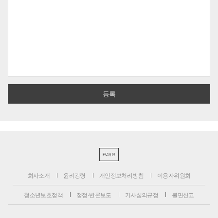
PC버전
회사소개
윤리강령
개인정보처리방침
이용자위원회
청소년보호정책
정정·반론보도
기사심의규정
불편신고