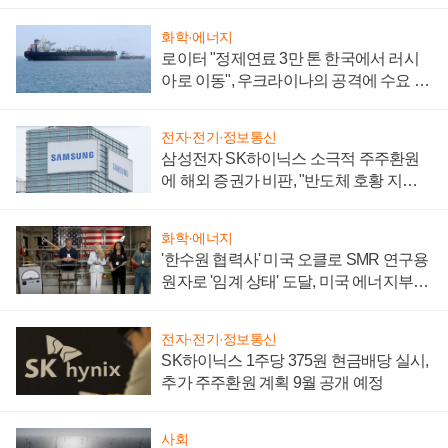
화학·에너지
로이터 "정제연료 3만 톤 한국에서 러시
아로 이동", 우크라이나의 공격에 수요 늘
어
전자·전기·정보통신
삼성전자 SK하이닉스 소극적 주주환원
에 해외 증권가 비판, "반도체 호황 지속
성 의문"
화학·에너지
'한수원 협력사' 미국 오클로 SMR 연구용
원자로 '임계 상태' 도달, 미국 에너지부
"중요한 이정표"
전자·전기·정보통신
SK하이닉스 1주당 375원 현금배당 실시,
추가 주주환원 계획 9월 공개 예정
사회