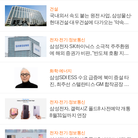
건설
국내외서 속도 붙는 원전 사업, 삼성물산·
현대건설·대우건설에 다가오는 '약속의
시간'
전자·전기·정보통신
삼성전자 SK하이닉스 소극적 주주환원
에 해외 증권가 비판, "반도체 호황 지속
성 의문"
화학·에너지
삼성SDI ESS 수요 급증에 북미 증설 타
진, 최주선 스텔란티스·GM 합작공장 건
설 재추진하나
전자·전기·정보통신
삼성전자, 갤럭시Z 폴드8 사전예약 개통
8월31일까지 연장
전자·전기·정보통신