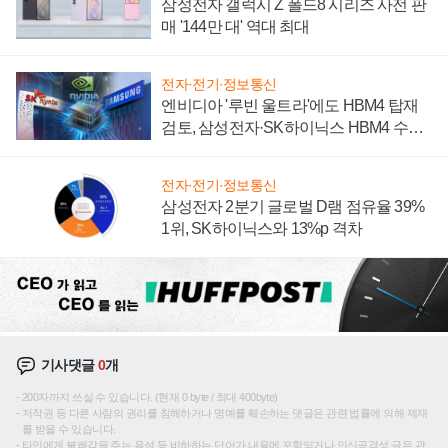
삼성전자 갤럭시 Z 폴드8 시리즈 사전 판
매 '144만 대' 역대 최대
전자·전기·정보통신
엔비디아 '루빈 울트라'에도 HBM4 탑재
검토, 삼성전자·SK하이닉스 HBM4 수율
에 주도권 갈린다
전자·전기·정보통신
삼성전자 2분기 글로벌 D램 점유율 39%
1위, SK하이닉스와 13%p 격차
기사댓글
0
개
200자까지 쓰실 수 있습니다. (현재 0 byte / 최대 400byte)
저작권 등 다른 사람의 권리를 침해하거나 명예를 훼손하는 댓글은 관련 법률에 의해 제재
를 받을 수 있습니다.
타인에게 불쾌감을 주는 욕설 등 비하하는 단어가 내용에 포함되거나 인신공격성 글은 관