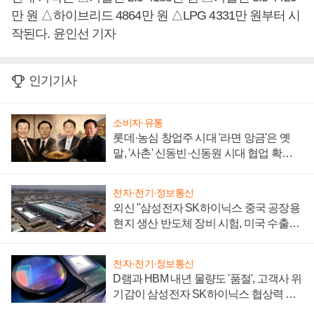
만 원 △하이브리드 4864만 원 △LPG 4331만 원부터 시
작된다. 윤인선 기자
인기기사
소비자·유통
롯데·농심 창업주 시대 '라면 앙금'은 옛
말, '사촌' 신동빈·신동원 시대 협업 확대
일로
전자·전기·정보통신
외신 "삼성전자 SK하이닉스 중국 공장용
현지 생산 반도체 장비 시험, 미국 수출통
제 대비"
전자·전기·정보통신
D램과 HBM 내년 물량도 '품절', 고객사 위
기감이 삼성전자 SK하이닉스 협상력 더
키워