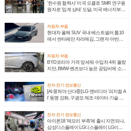
'한수원 협력사' 미국 오클로 SMR 연구용
원자로 '임계 상태' 도달, 미국 에너지부
"중요한 이정표"
자동차·부품
현대차 올해 SUV 국내 베스트셀러 톱10
에서 싼타페만 자리매김, 그랜저·아반떼
'세단 쌍끌이'로 내수 방어
자동차·부품
BYD코리아 가격 앞세워 수입차 4위 올랐
지만, BMW·벤츠보다 높은 공임비에 소비
자 불만 폭발
전자·전기·정보통신
[AI 뭉쳐야 산다⑧] LG·엔비디아 '피지컬 A
I' 동맹 강화, 구광모 제조·데이터·기술 결
집해 종합 로보틱스 기업으로
전자·전기·정보통신
아이폰18 '메모리 부족'에 출시 지연되나,
삼성디스플레이 LG디스플레이 LG이노