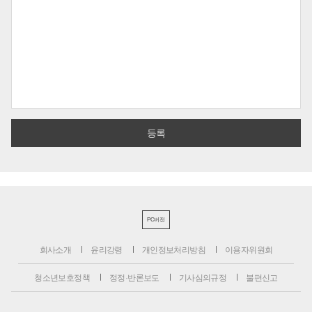
PC버전
회사소개
윤리강령
개인정보처리방침
이용자위원회
청소년보호정책
정정·반론보도
기사심의규정
불편신고