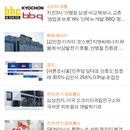
소비자·유통
치킨3사 '가맹점 상생' 비교해보니, 교촌
'영업권 보호'·bhc '신메뉴 개발'·BBQ '원가
부담'
화학·에너지
[김민정 기자의 '코스뽀'] 지엔씨에너지 AI
붐에 비상발전기 호황, 안병철 친환경 에
너지 발전전문기업 향한다
정치
[여론조사꽃] 민주당 당대표 선호도 정청
래 30.5%·김민석 29.6%, 0.9%p 초접전
전자·전기·정보통신
삼성전자, 미국 오크리지국립연구소와
극저온 히트펌프 개발하기로
전자·전기·정보통신
SK하이닉스 통합노조 설립 움직임 본격