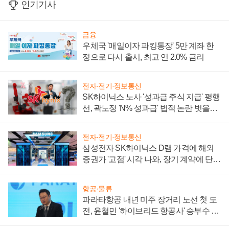
인기기사
금융
우체국 '매일이자 파킹통장' 5만 계좌 한
정으로 다시 출시, 최고 연 2.0% 금리
전자·전기·정보통신
SK하이닉스 노사 '성과급 주식 지급' 평행
선, 곽노정 'N% 성과급' 법적 논란 벗을지
주목
전자·전기·정보통신
삼성전자 SK하이닉스 D램 가격에 해외
증권가 '고점' 시각 나와, 장기 계약에 단점
부각
항공·물류
파라타항공 내년 미주 장거리 노선 첫 도
전, 윤철민 '하이브리드 항공사' 승부수 통
할까