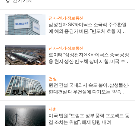
인기기사
전자·전기·정보통신
삼성전자 SK하이닉스 소극적 주주환원
에 해외 증권가 비판, "반도체 호황 지속
성 의문"
전자·전기·정보통신
로이터 "삼성전자 SK하이닉스 중국 공장
용 현지 생산 반도체 장비 시험, 미국 수출
통제 대비"
건설
원전 건설 국내외서 속도 붙어, 삼성물산·
현대건설·대우건설에 다가오는 '약속의
시간'
사회
미국 법원 "트럼프 정부 풍력 프로젝트 동
결 조치는 위법", 해제 명령 내려