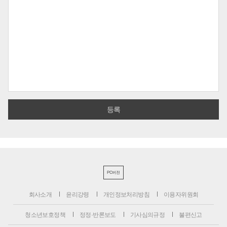
PC버전
회사소개
윤리강령
개인정보처리방침
이용자위원회
청소년보호정책
정정·반론보도
기사심의규정
불편신고