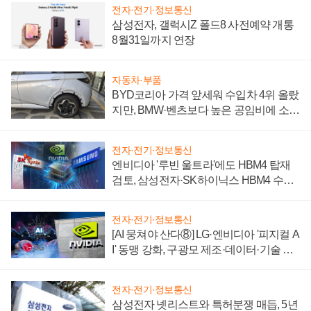
전자·전기·정보통신
삼성전자, 갤럭시Z 폴드8 사전예약 개통
8월31일까지 연장
자동차·부품
BYD코리아 가격 앞세워 수입차 4위 올랐
지만, BMW·벤츠보다 높은 공임비에 소비
자 불만 폭발
전자·전기·정보통신
엔비디아 '루빈 울트라'에도 HBM4 탑재
검토, 삼성전자·SK하이닉스 HBM4 수율
에 주도권 갈린다
전자·전기·정보통신
[AI 뭉쳐야 산다⑧] LG·엔비디아 '피지컬 A
I' 동맹 강화, 구광모 제조·데이터·기술 결
집해 종합 로보틱스 기업으로
전자·전기·정보통신
삼성전자 넷리스트와 특허분쟁 매듭, 5년