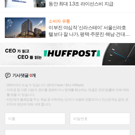
동안 최대 1.3조 라이선스비 지급
소비자·유통
이부진 야심작 '신라스테이' 서울신라호
텔보다 잘 나가, 평택·주문진·해남·건대로
성장판 더 넓힌다
기사댓글
0
개
200자까지 쓰실 수 있습니다. (현재 0 byte / 최대 400byte)
저작권 등 다른 사람의 권리를 침해하거나 명예를 훼손하는 댓글은 관련 법률에 의해 제재
를 받을 수 있습니다.
타인에게 불쾌감을 주는 욕설 등 비하하는 단어가 내용에 포함되거나 인신공격성 글은 관
리자의 판단에 의해 삭제 합니다.