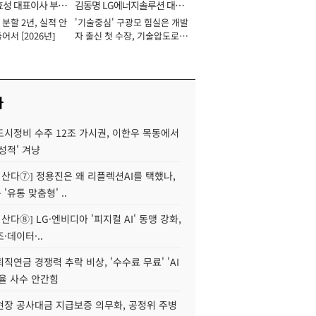
효성 대표이사 부회
김동명 LG에너지솔루션 대표
분할 2년, 실적 안
'기술중심' 구광모 힘실은 개발
이사 사장
어서 [2026년]
자 출신 첫 수장, 기술압도로
경쟁력 확보 사활 [2026년]
사
도시정비 수주 12조 가시권, 이한우 목동에서
성적' 겨냥
야 산다⑦] 정용진은 왜 리플렉션AI를 택했나,
'유통 맞춤형' ..
 산다⑧] LG·엔비디아 '피지컬 AI' 동맹 강화,
·데이터·..
직연금 경쟁력 추락 비상, '수수료 무료' 'AI
율 사수 안간힘
현장 공사대금 지급보증 의무화, 공정위 주병