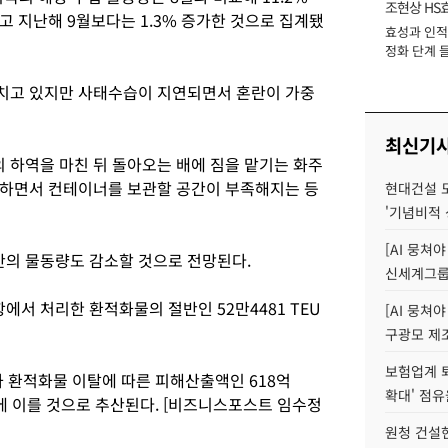
조현상 HS
 지난해 9월보다는 1.3% 증가한 것으로 집계됐
효성과 인적 
장
정화 단계 들
치고 있지만 사태수습이 지연되면서 혼란이 가중
최신기
하역을 마친 뒤 돌아오는 배에 짐을 맡기는 화주
치하면서 컨테이너를 보관할 공간이 부족해지는 등
현대건설 
'기념비적 
[AI 뭉쳐
의 물동량도 감소할 것으로 전망된다.
신세계그룹 
서 처리한 환적화물의 절반인 52만4481 TEU
[AI 뭉쳐야
구광모 제조
보험업계 퇴
과 환적화물 이탈에 따른 피해산출액인 618억
확대' 점유
 원에 이를 것으로 추산된다. [비즈니스포스트 임수정
원청 건설