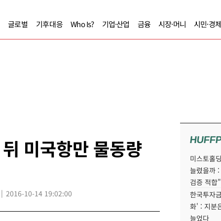
글로벌
기후대응
Who Is?
기업·산업
금융
시장·머니
시민·경
HUFF
 뒤 미국항만 물동량
미스토홀딩
늘렸을까 :
검증 적합"
2016-10-14 19:02:00
한국투자금
화' : 지
늘었다