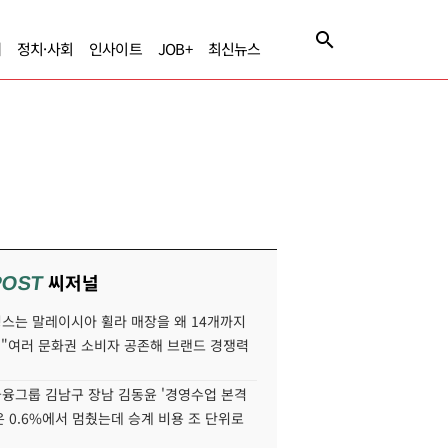
제
정치·사회
인사이트
JOB+
최신뉴스
씨저널
POST
스는 말레이시아 휠라 매장을 왜 14개까지
 "여러 문화권 소비자 공존해 브랜드 경쟁력
융그룹 김남구 장남 김동윤 '경영수업 본격
분은 0.6%에서 멈췄는데 승계 비용 조 단위로