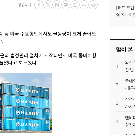
공유하기
[허프 트렌
염 지속되
항 등 미국 주요항만에서도 물동량이 크게 줄어드
다.
많이 본
해운의 법정관리 절차가 시작되면서 미국 롱비치항
 줄었다고 보도했다.
외신 
1
산 반
국내외
2
·대우
삼성전
3
까지
엔비디
4
성전자