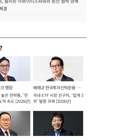
, 필리핀 아보이티즈파워와 원전 협력 양해
 체결
?
뱅크 행장
배재규 한국투자신탁운용 대
높은 전략통, '전
국내 ETF 시장 선구자, '업계 3
표이사 사장
도약 속도 [2026년]
위' 탈환 과제 [2026년]