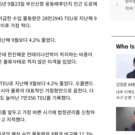
한수원
6년 9월23일 부산신항 웅동배후단지 인근 도로에
5
각서
한 수입 물동량은 28만2945 TEU로 지난해 9
 이후 가장 적다.
지난해 9월보다 4.2% 줄었다.
Who Is
운데 한진해운 컨테이너선박이 차지하는 비중이
운 물류사태로 적지 않은 타격을 입었다.
TEU로 지난해 9월보다 4.2% 줄었다. 오클랜드
강정훈 iM
아시아 물류의 대표적인 거점항만으로 꼽힌다. 다
내부 이해도 
도 늘어난 7만356 TEU를 기록했다.
국구 은행' 
를 앞두고 가장 바쁜 시기에 법정관리를 신청하
다고 지적했다.
의 해상 수입 물동량은 8월과 비교해 11.2%