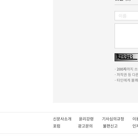
-
200자
까지 쓰실
- 저작권 등 
- 타인에게 불
신문사소개
윤리강령
기사심의규정
이
포럼
광고문의
불편신고