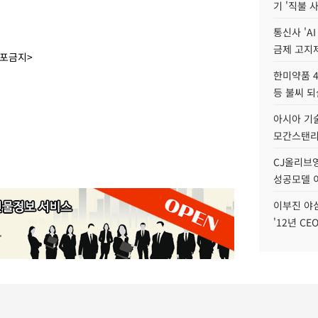
기 '직불 
통신사 'A
금제 고지제
배포금지>
한미약품 4
등 불씨 
아시아 기술
모간스탠리 
CJ올리브영
성공모델 
이부진 야
'12년 CE