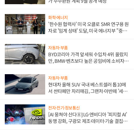
가 주주환원 계획 9월 공개 예정
화학·에너지
'한수원 협력사' 미국 오클로 SMR 연구용 원
자로 '임계 상태' 도달, 미국 에너지부 "중요
한 이정표"
자동차·부품
BYD코리아 가격 앞세워 수입차 4위 올랐지
만, BMW·벤츠보다 높은 공임비에 소비자
불만 폭발
자동차·부품
현대차 올해 SUV 국내 베스트셀러 톱10에
서 싼타페만 자리매김, 그랜저·아반떼 '세단
쌍끌이'로 내수 방어
전자·전기·정보통신
[AI 뭉쳐야 산다⑧] LG·엔비디아 '피지컬 AI'
동맹 강화, 구광모 제조·데이터·기술 결집
해 종합 로보틱스 기업으로