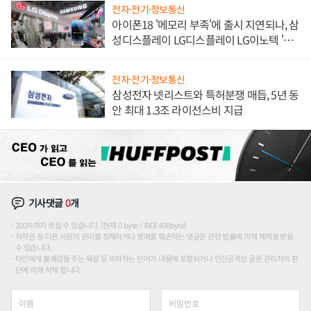
전자·전기·정보통신
아이폰18 '메모리 부족'에 출시 지연되나, 삼
성디스플레이 LG디스플레이 LG이노텍 '탈
애플' 수익 다각화 속도
전자·전기·정보통신
삼성전자 넷리스트와 특허분쟁 매듭, 5년 동
안 최대 1.3조 라이선스비 지급
기사댓글
0
개
200자까지 쓰실 수 있습니다. (현재 0 byte / 최대 400byte)
저작권 등 다른 사람의 권리를 침해하거나 명예를 훼손하는 댓글은 관련 법률에 의해 제재를 받을
수 있습니다.
타인에게 불쾌감을 주는 욕설 등 비하하는 단어가 내용에 포함되거나 인신공격성 글은 관리자의 판
단에 의해 삭제 합니다.