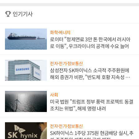
인기기사
화학·에너지
로이터 "정제연료 3만 톤 한국에서 러시아
로 이동", 우크라이나의 공격에 수요 늘어
전자·전기·정보통신
삼성전자 SK하이닉스 소극적 주주환원에
해외 증권가 비판, "반도체 호황 지속성 의
문"
사회
미국 법원 "트럼프 정부 풍력 프로젝트 동결
조치는 위법", 해제 명령 내려
전자·전기·정보통신
SK하이닉스 1주당 375원 현금배당 실시, 추