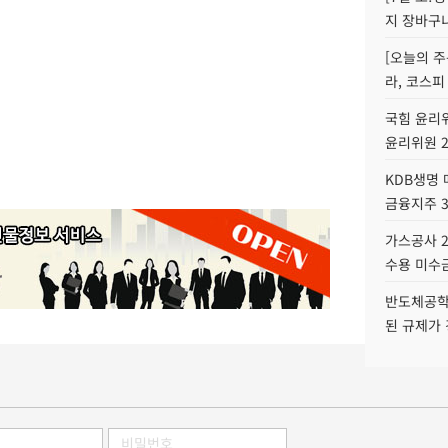
지 장바구
[오늘의 주
라, 코스피
국힘 윤리위
윤리위원 
KDB생명
금융지주 
가스공사 2
수용 미수금
반도체공학
된 규제가 