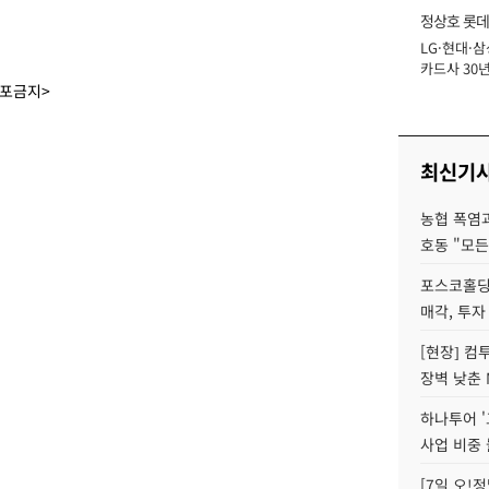
정상호 롯데
LG·현대·삼
장
카드사 30년
에 '초집중' 
배포금지>
최신기
농협 폭염과
호동 "모든
포스코홀딩
매각, 투자
[현장] 컴
장벽 낮춘 
하나투어 '
사업 비중 
[7일 오!