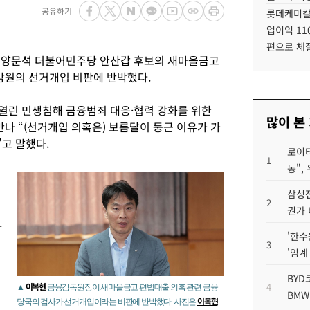
공유하기
롯데케미칼
업이익 11
편으로 체
양문석 더불어민주당 안산갑 후보의 새마을금고
금감원의 선거개입 비판에 반박했다.
 열린 민생침해 금융범죄 대응·협력 강화를 위한
많이 본
만나 “(선거개입 의혹은) 보름달이 둥근 이유가 가
고 말했다.
로이터
1
동",
삼성전
2
권가 
라
'한수
3
'임계
BYD
이복현
4
▲
금융감독원장이 새마을금고 편법대출 의혹 관련 금융
BMW
이복현
당국의 검사가 선거개입이라는 비판에 반박했다. 사진은