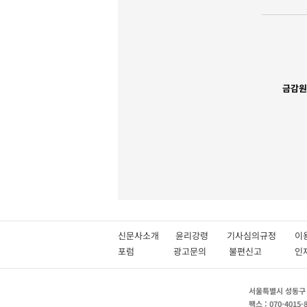
금감원
신문사소개
윤리강령
기사심의규정
이
포럼
광고문의
불편신고
서울특별시 성동구 성
팩스 : 070-4015-