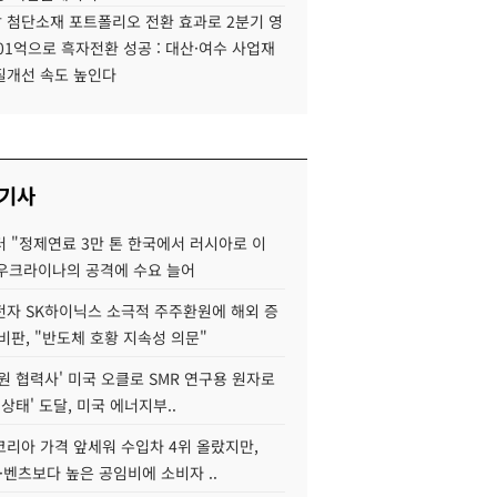
 첨단소재 포트폴리오 전환 효과로 2분기 영
01억으로 흑자전환 성공 : 대산·여수 사업재
질개선 속도 높인다
 기사
 "정제연료 3만 톤 한국에서 러시아로 이
 우크라이나의 공격에 수요 늘어
자 SK하이닉스 소극적 주주환원에 해외 증
비판, "반도체 호황 지속성 의문"
원 협력사' 미국 오클로 SMR 연구용 원자로
 상태' 도달, 미국 에너지부..
코리아 가격 앞세워 수입차 4위 올랐지만,
·벤츠보다 높은 공임비에 소비자 ..