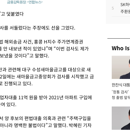
금융감독원장. <연합뉴스>
SK하
5
주환원
”고 덧붙였다
사를 서둘렀다는 주장에도 선을 그었다.
법 해외송금 사건, 홍콩 H지수 주가연계증권
Who Is
를 안 내보낸 적이 있었냐”며 “이번 검사도 제가
보냈을 것이다”고 말했다.
란과 관련해 대구 수성새마을금고를 대상으로 새
 2일에는 새마을금고중앙회가 검사를 시작했고 금
 진행되고 있다.
한찬식 대
'정통 검사'
서관
자대출 11억 원을 받아 2021년 아파트 구입에
청 출범 앞
맡아 [2026
여 있다.
에서 양 후보의 편법대출 의혹과 관련 “주택구입을
아니라 명백한 불법이다”고 말했다. 박혜린 기자