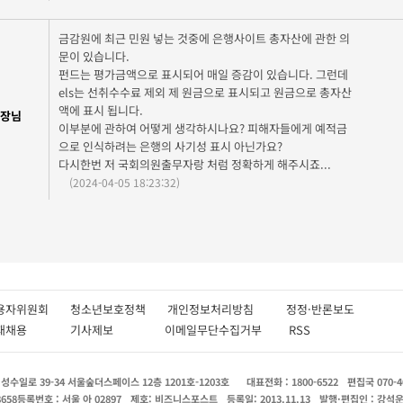
금감원에 최근 민원 넣는 것중에 은행사이트 총자산에 관한 의
문이 있습니다.
펀드는 평가금액으로 표시되어 매일 증감이 있습니다. 그런데
els는 선취수수료 제외 제 원금으로 표시되고 원금으로 총자산
액에 표시 됩니다.
장님
이부분에 관하여 어떻게 생각하시나요? 피해자들에게 예적금
으로 인식하려는 은행의 사기성 표시 아닌가요?
다시한번 저 국회의원출무자랑 처럼 정확하게 해주시죠...
(2024-04-05 18:23:32)
용자위원회
청소년보호정책
개인정보처리방침
정정·반론보도
인재채용
기사제보
이메일무단수집거부
RSS
수일로 39-34 서울숲더스페이스 12층 1201호-1203호
대표전화 : 1800-6522
편집국 070-4
8658
등록번호 : 서울 아 02897
제호: 비즈니스포스트
등록일: 2013.11.13
발행·편집인 : 강석