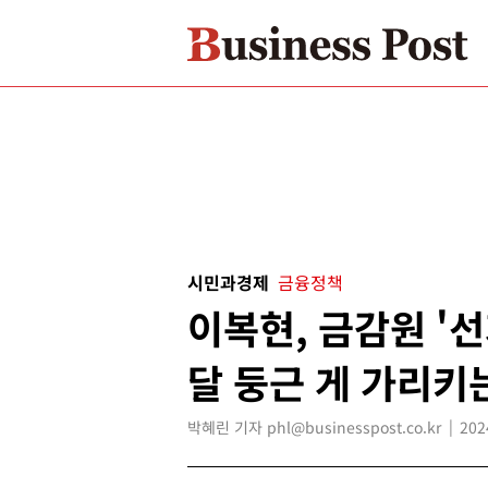
시민과경제
금융정책
이복현, 금감원 '
달 둥근 게 가리키
박혜린 기자 phl@businesspost.co.kr
202