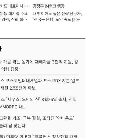
카드 대표이사 사
강정훈 iM뱅크 행장
성 등 대기업 주요
내부 이해도 높은 전략 전문가,
 경력, 신뢰 회복
'전국구 은행' 도약 속도 [2026
[2026년]
년]
사
 가뭄 겪는 농가에 재해자금 3천억 지원, 강
 역량 집중"
스 포스코인터내셔널과 포스코DX 지분 일부
 재원 2조5천억 확보
투스 '제우스: 오만의 신' 8월26일 출시, 진입
MMORPG 내..
고환율 기조' 극복 절실, 조좌진 '인바운드'
늘려 답 찾는다
정말] 민주당 민병덕 "홈플러스 정상화될 때까