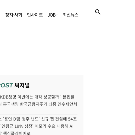
제
정치·사회
인사이트
JOB+
최신뉴스
씨저널
POST
' KDB생명 이번에는 매각 성공할까 : 본입찰
명 흥국생명 한국금융지주가 최종 인수제안서
 '용인 D램-청주 낸드' 신규 팹 건설에 54조
 '연평균 19% 성장' 메모리 수요 대응해 AI
장 핵심플레이어로