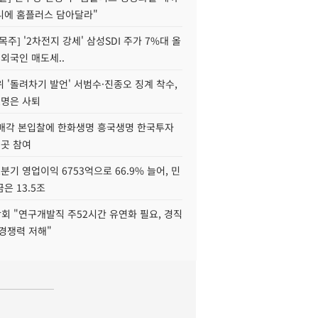
니에 홈플러스 담아달라"
목주] '2차전지 강세' 삼성SDI 주가 7%대 올
 외국인 매도세..
 '돌려차기 발언' 서범수·진종오 징계 착수,
2명은 사퇴
 매각 본입찰에 한화생명 흥국생명 한국투자
3곳 참여
분기 영업이익 6753억으로 66.9% 늘어, 민
은 13.5조
회 "연구개발직 주52시간 유연화 필요, 경직
경쟁력 저해"