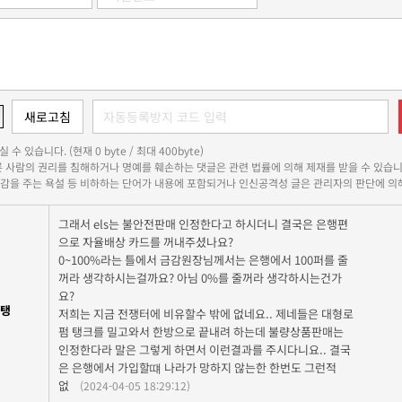
 수 있습니다. (현재 0 byte / 최대 400byte)
다른 사람의 권리를 침해하거나 명예를 훼손하는 댓글은 관련 법률에 의해 제재를 받을 수 있습니
쾌감을 주는 욕설 등 비하하는 단어가 내용에 포함되거나 인신공격성 글은 관리자의 판단에 의해
그래서 els는 불안전판매 인정한다고 하시더니 결국은 은행편
으로 자율배상 카드를 꺼내주셨나요?
0~100%라는 틀에서 금감원장님께서는 은행에서 100퍼를 줄
꺼라 생각하시는걸까요? 아님 0%를 줄꺼라 생각하시는건가
요?
탱
저희는 지금 전쟁터에 비유할수 밖에 없네요.. 제네들은 대형로
펌 탱크를 밀고와서 한방으로 끝내려 하는데 불량상품판매는
인정한다라 말은 그렇게 하면서 이런결과를 주시다니요.. 결국
은 은행에서 가입할떄 나라가 망하지 않는한 한번도 그런적
없
(2024-04-05 18:29:12)