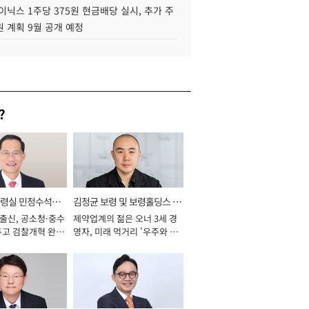
이닉스 1주당 375원 현금배당 실시, 추가 주
 계획 9월 공개 예정
?
통령실 민정수석비
김정균 보령 및 보령홀딩스 대
 출신, 공소청·중수
제약업계의 젊은 오너 3세 경
표이사 사장
두고 검찰개혁 완수
영자, 미래 먹거리 '우주와 헬
년]
스케어' 공들여 [2026년]