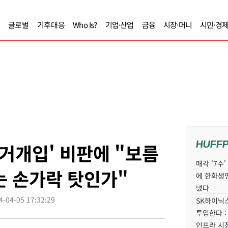
글로벌
기후대응
Who Is?
기업·산업
금융
시장·머니
시민·경
HUFF
선거개입' 비판에 "보름
매각 '7수
는 손가락 탓인가"
에 한화생
냈다
4-04-05 17:32:29
SK하이닉스
투입한다 :
인프라 시