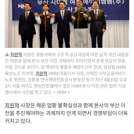
▲
최원혁
사장은 중동사태와 구조적 공급과잉에 따른 실적 개선 대응방
안 마련과 함께 본사 부산 이전 과제까지 주어지면서 경영 부담이 한층
커질 것으로 보인다. (왼쪽부터) 황종우 해양수산부 장관, 정성철 HMM
육상노조 지부장,
최원혁
HMM 대표이사 사장, 이재진 사무금융서비스
노조 위원장, 김형준 한국해양진흥공사 본부장 등이 지난 4월30일 오후
2시 서울 여의도 켄싱턴호텔에서 열린 HMM 본사 이전 관련 합의 기념
행사에서 사진을 찍고 있다. < HMM >
최원혁
사장은 해운 업황 불확실성과 함께 본사의 부산 이
전을 추진해야하는 과제까지 안게 되면서 경영부담이 더욱
커지고 있다.