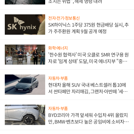
조치는 위법", 해제 명령 내려
전자·전기·정보통신
SK하이닉스 1주당 375원 현금배당 실시, 추
가 주주환원 계획 9월 공개 예정
화학·에너지
'한수원 협력사' 미국 오클로 SMR 연구용 원
자로 '임계 상태' 도달, 미국 에너지부 "중요
한 이정표"
자동차·부품
현대차 올해 SUV 국내 베스트셀러 톱10에
서 싼타페만 자리매김, 그랜저·아반떼 '세단
쌍끌이'로 내수 방어
자동차·부품
BYD코리아 가격 앞세워 수입차 4위 올랐지
만, BMW·벤츠보다 높은 공임비에 소비자
불만 폭발