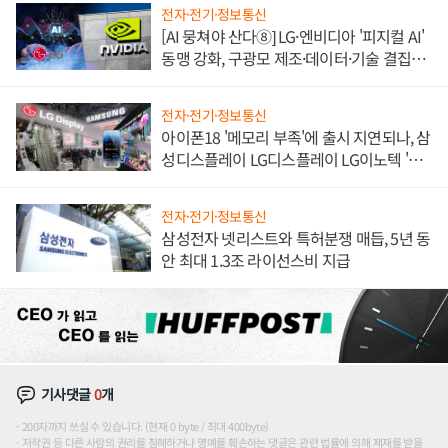
전자·전기·정보통신
[AI 뭉쳐야 산다⑧] LG·엔비디아 '피지컬 AI'
동맹 강화, 구광모 제조·데이터·기술 결집
해 종합 로보틱스 기업으로
전자·전기·정보통신
아이폰18 '메모리 부족'에 출시 지연되나, 삼
성디스플레이 LG디스플레이 LG이노텍 '탈
애플' 수익 다각화 속도
전자·전기·정보통신
삼성전자 넷리스트와 특허분쟁 매듭, 5년 동
안 최대 1.3조 라이선스비 지급
기사댓글
0
개
200자까지 쓰실 수 있습니다. (현재 0 byte / 최대 400byte)
저작권 등 다른 사람의 권리를 침해하거나 명예를 훼손하는 댓글은 관련 법률에 의해 제재를 받을