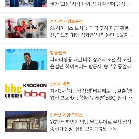
권가 '고점' 시각 나와, 장기 계약에 단점 부
각
전자·전기·정보통신
SK하이닉스 노사 '성과급 주식 지급' 평행
선, 곽노정 'N% 성과급' 법적 논란 벗을지 주
목
항공·물류
파라타항공 내년 미주 장거리 노선 첫 도전,
윤철민 '하이브리드 항공사' 승부수 통할까
소비자·유통
치킨3사 '가맹점 상생' 비교해보니, 교촌 '영
업권 보호'·bhc '신메뉴 개발'·BBQ '원가 부
담'
인터넷·게임·콘텐츠
YG엔터 하반기 빅뱅 월드투어로 실적 성장
증권가 전망, 신인 보이그룹도 주목