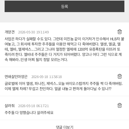
개양견
2026-05-30 19:11:49
사업은 하다가 실패할 수도 있다. 그런데 미친놈 같이 이거저거 인수해서 HLB자 붙
여놓고, 그 회사에 투자한 주주들을 이용만 해먹고 다 죽여버렸다. 엘생, 엘글, 엘
테, 엘바, 엘제넥스...그리고 그나마 멀정한 엘제에 1200억 유증폭탄을 터뜨려 또
죽이려 한다. 엘비네 주주들은 다 거지가 되어버렸다. 양고나 어디 그런 식으로 계
속 해봐라..인생 어찌 될지 정말 모르는거다.
연쇄살인마양곤
2026-05-18 11:58:18
글로벌에 이어 엘생, 파나진, 제넥스..오늘 바이오스텝까지 주주들 싹 다 죽여버림.
이제 엘제 차례? 무섭고 잔인하다. 얼굴 내놓고 편하게 돌아다닐 수 있나??
살려줘
2026-05-18 06:17:21
주주들 다 망했습니다 살려주세요
댓글 더보기