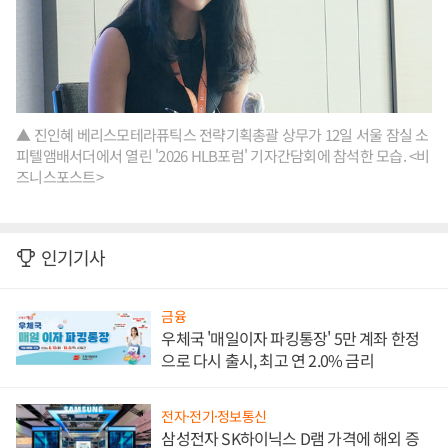
▲ 진인혜 베리스모테라퓨틱스 전략기획총괄 상무가 12일 서울 잠실 소
피텔앰배서더에서 열린 '2026 HLB포럼' 기자간담회에 참석한 모습. <비
즈니스포스트>
인기기사
금융
우체국 '매일이자 파킹통장' 5만 계좌 한정
으로 다시 출시, 최고 연 2.0% 금리
전자·전기·정보통신
삼성전자 SK하이닉스 D램 가격에 해외 증