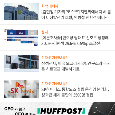
화학·에너지
[김민정 기자의 '코스뽀'] 지엔씨에너지 AI 붐
에 비상발전기 호황, 안병철 친환경 에너지
발전전문기업 향한다
정치
[여론조사꽃] 민주당 당대표 선호도 정청래
30.5%·김민석 29.6%, 0.9%p 초접전
전자·전기·정보통신
삼성전자, 미국 오크리지국립연구소와 극저
온 히트펌프 개발하기로
전자·전기·정보통신
SK하이닉스 통합노조 설립 움직임 본격화,
성과급 체계 불만에 3500명 결집