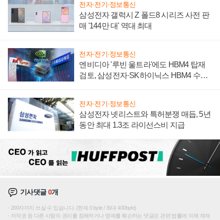
전자·전기·정보통신
삼성전자 갤럭시 Z 폴드8 시리즈 사전 판
매 '144만 대' 역대 최대
전자·전기·정보통신
엔비디아 '루빈 울트라'에도 HBM4 탑재
검토, 삼성전자·SK하이닉스 HBM4 수율
에 주도권 갈린다
전자·전기·정보통신
삼성전자 넷리스트와 특허분쟁 매듭, 5년
동안 최대 1.3조 라이선스비 지급
기사댓글
0
개
200자까지 쓰실 수 있습니다. (현재 0 byte / 최대 400byte)
저작권 등 다른 사람의 권리를 침해하거나 명예를 훼손하는 댓글은 관련 법률에 의해 제재