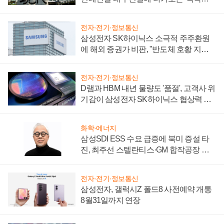
시간'
전자·전기·정보통신
삼성전자 SK하이닉스 소극적 주주환원
에 해외 증권가 비판, "반도체 호황 지속
성 의문"
전자·전기·정보통신
D램과 HBM 내년 물량도 '품절', 고객사 위
기감이 삼성전자 SK하이닉스 협상력 더
키워
화학·에너지
삼성SDI ESS 수요 급증에 북미 증설 타
진, 최주선 스텔란티스·GM 합작공장 건
설 재추진하나
전자·전기·정보통신
삼성전자, 갤럭시Z 폴드8 사전예약 개통
8월31일까지 연장