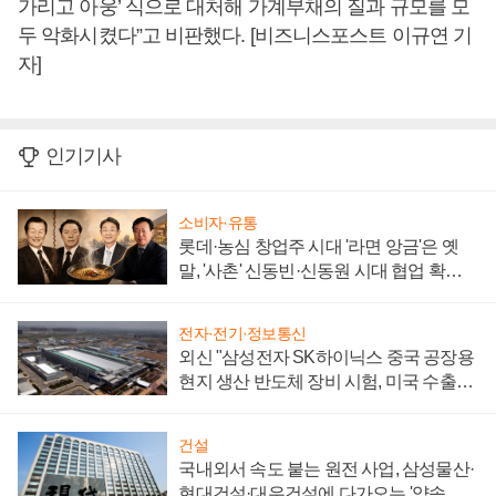
가리고 아웅’ 식으로 대처해 가계부채의 질과 규모를 모
두 악화시켰다”고 비판했다. [비즈니스포스트 이규연 기
자]
인기기사
소비자·유통
롯데·농심 창업주 시대 '라면 앙금'은 옛
말, '사촌' 신동빈·신동원 시대 협업 확대
일로
전자·전기·정보통신
외신 "삼성전자 SK하이닉스 중국 공장용
현지 생산 반도체 장비 시험, 미국 수출통
제 대비"
건설
국내외서 속도 붙는 원전 사업, 삼성물산·
현대건설·대우건설에 다가오는 '약속의