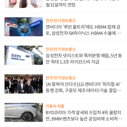
월31일까지 연장
전자·전기·정보통신
엔비디아 '루빈 울트라'에도 HBM4 탑재 검
토, 삼성전자·SK하이닉스 HBM4 수율에 주
도권 갈린다
전자·전기·정보통신
삼성전자 넷리스트와 특허분쟁 매듭, 5년 동
안 최대 1.3조 라이선스비 지급
전자·전기·정보통신
[AI 뭉쳐야 산다⑧] LG·엔비디아 '피지컬 AI'
동맹 강화, 구광모 제조·데이터·기술 결집
해 종합 로보틱스 기업으로
자동차·부품
BYD코리아 가격 앞세워 수입차 4위 올랐지
만, BMW·벤츠보다 높은 공임비에 소비자
불만 폭발