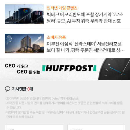
인터넷·게임·콘텐츠
빅테크 메모리반도체 포함 장기계약 '2.7조
달러' 규모, AI 투자 위축 우려와 반대 신호
소비자·유통
이부진 야심작 '신라스테이' 서울신라호텔
보다 잘 나가, 평택·주문진·해남·건대로 성
장판 더 넓힌다
기사댓글
0
개
200자까지 쓰실 수 있습니다. (현재 0 byte / 최대 400byte)
저작권 등 다른 사람의 권리를 침해하거나 명예를 훼손하는 댓글은 관련 법률에 의해 제재를 받을
수 있습니다.
타인에게 불쾌감을 주는 욕설 등 비하하는 단어가 내용에 포함되거나 인신공격성 글은 관리자의 판
단에 의해 삭제 합니다.