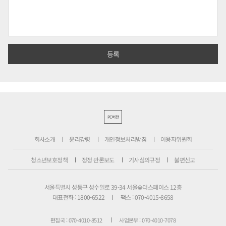
PC버전
회사소개
윤리강령
개인정보처리방침
이용자위원회
청소년보호정책
정정·반론보도
기사심의규정
불편신고
서울특별시 성동구 성수일로 39-34 서울숲더스페이스 12층
대표전화 : 1800-6522
팩스 : 070-4015-8658
편집국 : 070-4010-8512
사업본부 : 070-4010-7078