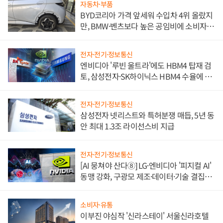
자동차·부품
BYD코리아 가격 앞세워 수입차 4위 올랐지
만, BMW·벤츠보다 높은 공임비에 소비자
불만 폭발
전자·전기·정보통신
엔비디아 '루빈 울트라'에도 HBM4 탑재 검
토, 삼성전자·SK하이닉스 HBM4 수율에 주
도권 갈린다
전자·전기·정보통신
삼성전자 넷리스트와 특허분쟁 매듭, 5년 동
안 최대 1.3조 라이선스비 지급
전자·전기·정보통신
[AI 뭉쳐야 산다⑧] LG·엔비디아 '피지컬 AI'
동맹 강화, 구광모 제조·데이터·기술 결집
해 종합 로보틱스 기업으로
소비자·유통
이부진 야심작 '신라스테이' 서울신라호텔