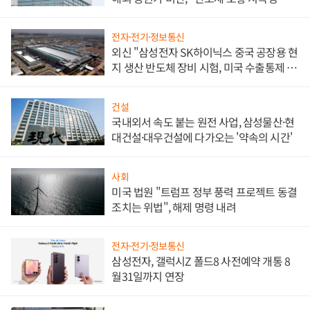
문"
전자·전기·정보통신
외신 "삼성전자 SK하이닉스 중국 공장용 현
지 생산 반도체 장비 시험, 미국 수출통제 대
비"
건설
국내외서 속도 붙는 원전 사업, 삼성물산·현
대건설·대우건설에 다가오는 '약속의 시간'
사회
미국 법원 "트럼프 정부 풍력 프로젝트 동결
조치는 위법", 해제 명령 내려
전자·전기·정보통신
삼성전자, 갤럭시Z 폴드8 사전예약 개통 8
월31일까지 연장