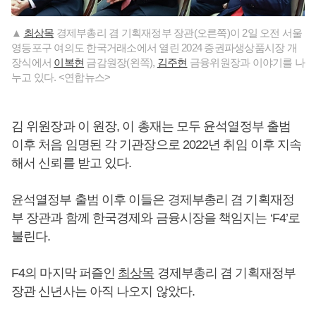
▲
최상목
경제부총리 겸 기획재정부 장관(오른쪽)이 2일 오전 서울
영등포구 여의도 한국거래소에서 열린 2024 증권파생상품시장 개
장식에서
이복현
금감원장(왼쪽),
김주현
금융위원장과 이야기를 나
누고 있다. <연합뉴스>
김 위원장과 이 원장, 이 총재는 모두 윤석열정부 출범
이후 처음 임명된 각 기관장으로 2022년 취임 이후 지속
해서 신뢰를 받고 있다.
윤석열정부 출범 이후 이들은 경제부총리 겸 기획재정
부 장관과 함께 한국경제와 금융시장을 책임지는 ‘F4’로
불린다.
F4의 마지막 퍼즐인
최상목
경제부총리 겸 기획재정부
장관 신년사는 아직 나오지 않았다.