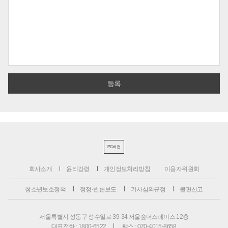
PC버전
회사소개
윤리강령
개인정보처리방침
이용자위원회
청소년보호정책
정정·반론보도
기사심의규정
불편신고
서울특별시 성동구 성수일로 39-34 서울숲더스페이스 12층
대표전화 : 1800-6522
팩스 : 070-4015-8658