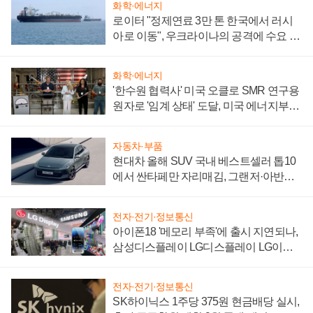
화학·에너지
로이터 "정제연료 3만 톤 한국에서 러시
아로 이동", 우크라이나의 공격에 수요 늘
어
화학·에너지
'한수원 협력사' 미국 오클로 SMR 연구용
원자로 '임계 상태' 도달, 미국 에너지부
"중요한 이정표"
자동차·부품
현대차 올해 SUV 국내 베스트셀러 톱10
에서 싼타페만 자리매김, 그랜저·아반떼
'세단 쌍끌이'로 내수 방어
전자·전기·정보통신
아이폰18 '메모리 부족'에 출시 지연되나,
삼성디스플레이 LG디스플레이 LG이노
텍 '탈애플' 수익 다각화 속도
전자·전기·정보통신
SK하이닉스 1주당 375원 현금배당 실시,