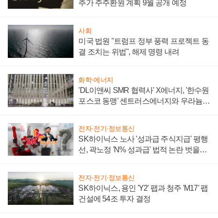
추가 주주환원 계획 9월 공개 예정
사회
미국 법원 "트럼프 정부 풍력 프로젝트 동
결 조치는 위법", 해제 명령 내려
화학·에너지
'DL이앤씨 SMR 협력사' X에너지, '한수원
포스코 동맹' 센트러스에너지와 우라늄
계약 체결
전자·전기·정보통신
SK하이닉스 노사 '성과급 주식지급' 평행
선, 곽노정 'N% 성과급' 법적 논란 벗을지
주목
전자·전기·정보통신
SK하이닉스, 용인 'Y2' 팹과 청주 'M17' 팹
건설에 54조 투자 결정