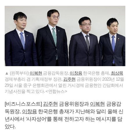
▲ (왼쪽부터)
이복현
금융감독원장,
이창용
한국은행 총재,
최상목
경제부총리 겸 기획재정부 장관,
김주현
금융위원장이 2023년 12월
29일 서울 중구 은행회관에서 열린 거시경제 금융현안 간담회에서
기념사진을 찍고 있다. <연합뉴스>
[비즈니스포스트]
김주현
금융위원장과
이복현
금융감
독원장,
이창용
한국은행 총재가 지난해와 달리 올해 신
년사에서 '사자성어'를 통해 전하고자 하는 메시지를 담
았다.