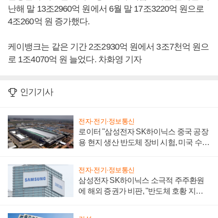
난해 말 13조2960억 원에서 6월 말 17조3220억 원으로
4조260억 원 증가했다.
케이뱅크는 같은 기간 2조2930억 원에서 3조7천억 원으
로 1조4070억 원 늘었다. 차화영 기자
인기기사
전자·전기·정보통신
로이터 "삼성전자 SK하이닉스 중국 공장
용 현지 생산 반도체 장비 시험, 미국 수출
통제 대비"
전자·전기·정보통신
삼성전자 SK하이닉스 소극적 주주환원
에 해외 증권가 비판, "반도체 호황 지속
성 의문"