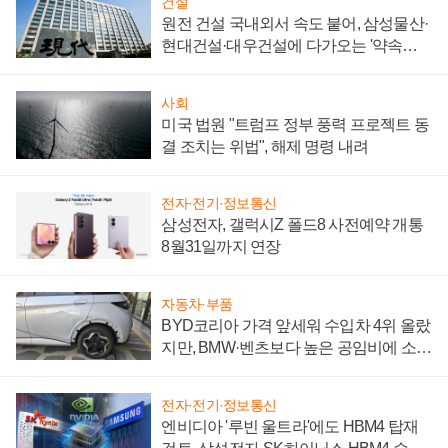
건설
원전 건설 국내외서 속도 붙어, 삼성물산·
현대건설·대우건설에 다가오는 '약속의
시간'
사회
미국 법원 "트럼프 정부 풍력 프로젝트 동
결 조치는 위법", 해제 명령 내려
전자·전기·정보통신
삼성전자, 갤럭시Z 폴드8 사전예약 개통
8월31일까지 연장
자동차·부품
BYD코리아 가격 앞세워 수입차 4위 올랐
지만, BMW·벤츠보다 높은 공임비에 소비
자 불만 폭발
전자·전기·정보통신
엔비디아 '루빈 울트라'에도 HBM4 탑재