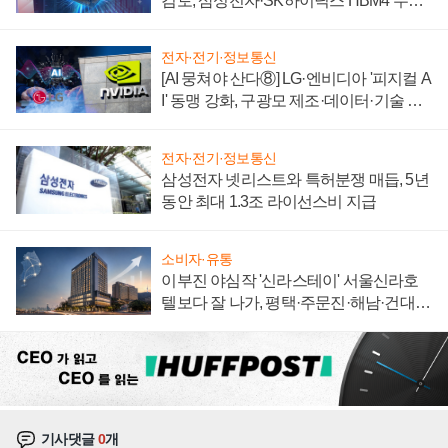
검토, 삼성전자·SK하이닉스 HBM4 수율
에 주도권 갈린다
전자·전기·정보통신
[AI 뭉쳐야 산다⑧] LG·엔비디아 '피지컬 A
I' 동맹 강화, 구광모 제조·데이터·기술 결
집해 종합 로보틱스 기업으로
전자·전기·정보통신
삼성전자 넷리스트와 특허분쟁 매듭, 5년
동안 최대 1.3조 라이선스비 지급
소비자·유통
이부진 야심작 '신라스테이' 서울신라호
텔보다 잘 나가, 평택·주문진·해남·건대로
성장판 더 넓힌다
기사댓글
0
개