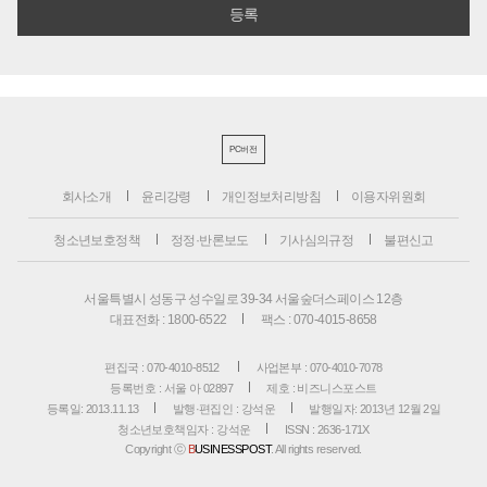
PC버전
회사소개
윤리강령
개인정보처리방침
이용자위원회
청소년보호정책
정정·반론보도
기사심의규정
불편신고
서울특별시 성동구 성수일로 39-34 서울숲더스페이스 12층
대표전화 : 1800-6522
팩스 : 070-4015-8658
편집국 : 070-4010-8512
사업본부 : 070-4010-7078
등록번호 : 서울 아 02897
제호 : 비즈니스포스트
등록일: 2013.11.13
발행·편집인 : 강석운
발행일자: 2013년 12월 2일
청소년보호책임자 : 강석운
ISSN : 2636-171X
Copyright ⓒ
B
USINESSPOST
. All rights reserved.