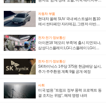
원자로 '임계 상태' 도달, 미국 에너지부
"중요한 이정표"
자동차·부품
현대차 올해 SUV 국내 베스트셀러 톱10
에서 싼타페만 자리매김, 그랜저·아반떼
'세단 쌍끌이'로 내수 방어
전자·전기·정보통신
아이폰18 '메모리 부족'에 출시 지연되나,
삼성디스플레이 LG디스플레이 LG이노
텍 '탈애플' 수익 다각화 속도
전자·전기·정보통신
SK하이닉스 1주당 375원 현금배당 실시,
추가 주주환원 계획 9월 공개 예정
사회
미국 법원 "트럼프 정부 풍력 프로젝트 동
결 조치는 위법", 해제 명령 내려