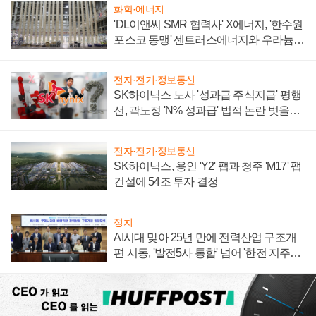
화학·에너지
'DL이앤씨 SMR 협력사' X에너지, '한수원
포스코 동맹' 센트러스에너지와 우라늄
계약 체결
전자·전기·정보통신
SK하이닉스 노사 '성과급 주식지급' 평행
선, 곽노정 'N% 성과급' 법적 논란 벗을지
주목
전자·전기·정보통신
SK하이닉스, 용인 'Y2' 팹과 청주 'M17' 팹
건설에 54조 투자 결정
정치
AI시대 맞아 25년 만에 전력산업 구조개
편 시동, '발전5사 통합' 넘어 '한전 지주사'
재편론도