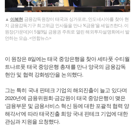
▲
이복현
금융감독원장이 태국과 싱가포르, 인도네시아를 찾아 현
지 금융감독기구 최고위급 인사들을 만나 ‘K금융’을 세일즈한다. 이
원장(가운데)이 5월9일 금융권 주최로 열린 해외투자설명회에서 발
언하는 모습. <연합뉴스>
이 원장은 8일에는 태국 중앙은행을 찾아 세타풋 수티월
트나르풋 태국 중앙은행 총재를 만나 양국의 금융감독
현안 및 협력 강화방안을 논의했다.
그는 특히 국내 핀테크 기업의 해외진출이 늘고 있다며
2020년에 금융위원회·금감원이 태국 중앙은행이 맺은
‘금융부문 및 금융서비스 혁신 등에 대한 포괄적 협력 양
해각서’에 따라 태국진출 희망 국내 핀테크 기업에 대한
관심과 지원을 요청했다.