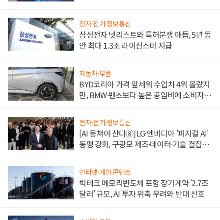
도권 갈린다
전자·전기·정보통신
삼성전자 넷리스트와 특허분쟁 매듭, 5년 동
안 최대 1.3조 라이선스비 지급
자동차·부품
BYD코리아 가격 앞세워 수입차 4위 올랐지
만, BMW·벤츠보다 높은 공임비에 소비자
불만 폭발
전자·전기·정보통신
[AI 뭉쳐야 산다⑧] LG·엔비디아 '피지컬 AI'
동맹 강화, 구광모 제조·데이터·기술 결집
해 종합 로보틱스 기업으로
인터넷·게임·콘텐츠
빅테크 메모리반도체 포함 장기계약 '2.7조
달러' 규모, AI 투자 위축 우려와 반대 신호