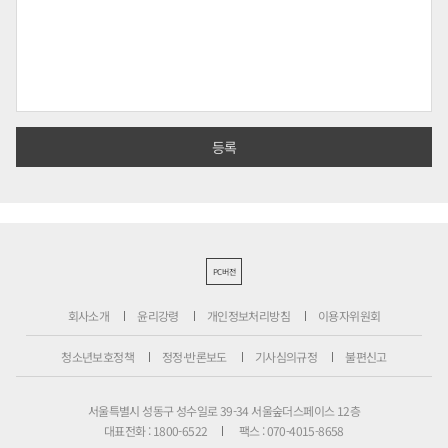
PC버전
회사소개
윤리강령
개인정보처리방침
이용자위원회
청소년보호정책
정정·반론보도
기사심의규정
불편신고
서울특별시 성동구 성수일로 39-34 서울숲더스페이스 12층
대표전화 : 1800-6522
팩스 : 070-4015-8658