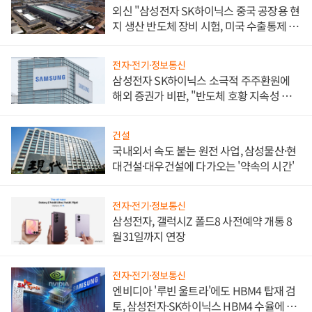
외신 "삼성전자 SK하이닉스 중국 공장용 현
지 생산 반도체 장비 시험, 미국 수출통제 대
비"
전자·전기·정보통신
삼성전자 SK하이닉스 소극적 주주환원에
해외 증권가 비판, "반도체 호황 지속성 의
문"
건설
국내외서 속도 붙는 원전 사업, 삼성물산·현
대건설·대우건설에 다가오는 '약속의 시간'
전자·전기·정보통신
삼성전자, 갤럭시Z 폴드8 사전예약 개통 8
월31일까지 연장
전자·전기·정보통신
엔비디아 '루빈 울트라'에도 HBM4 탑재 검
토, 삼성전자·SK하이닉스 HBM4 수율에 주