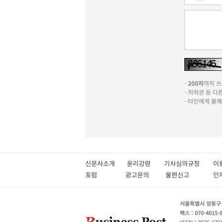
-
200자
까지 쓰실
- 저작권 등 
- 타인에게 불
신문사소개
윤리강령
기사심의규정
이
포럼
광고문의
불편신고
서울특별시 성동구 성
팩스 : 070-4015-
ISSN : 2636-171