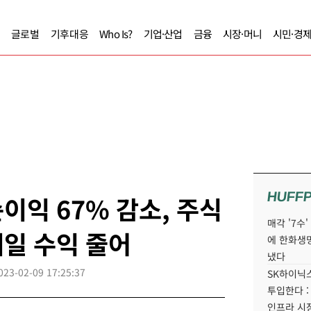
글로벌
기후대응
Who Is?
기업·산업
금융
시장·머니
시민·경
HUFF
이익 67% 감소, 주식
매각 '7수
일 수익 줄어
에 한화생
냈다
023-02-09 17:25:37
SK하이닉스
투입한다 :
인프라 시