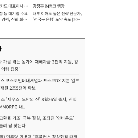
카드 대표이사 사
강정훈 iM뱅크 행장
성 등 대기업 주요
내부 이해도 높은 전략 전문가,
 경력, 신뢰 회복
'전국구 은행' 도약 속도 [2026
[2026년]
년]
사
 가뭄 겪는 농가에 재해자금 3천억 지원, 강
 역량 집중"
스 포스코인터내셔널과 포스코DX 지분 일부
 재원 2조5천억 확보
투스 '제우스: 오만의 신' 8월26일 출시, 진입
MMORPG 내..
고환율 기조' 극복 절실, 조좌진 '인바운드'
늘려 답 찾는다
정말] 민주당 민병덕 "홈플러스 정상화될 때까