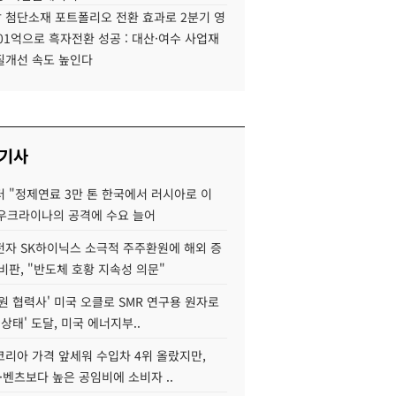
 첨단소재 포트폴리오 전환 효과로 2분기 영
01억으로 흑자전환 성공 : 대산·여수 사업재
질개선 속도 높인다
 기사
 "정제연료 3만 톤 한국에서 러시아로 이
 우크라이나의 공격에 수요 늘어
자 SK하이닉스 소극적 주주환원에 해외 증
비판, "반도체 호황 지속성 의문"
원 협력사' 미국 오클로 SMR 연구용 원자로
 상태' 도달, 미국 에너지부..
코리아 가격 앞세워 수입차 4위 올랐지만,
·벤츠보다 높은 공임비에 소비자 ..