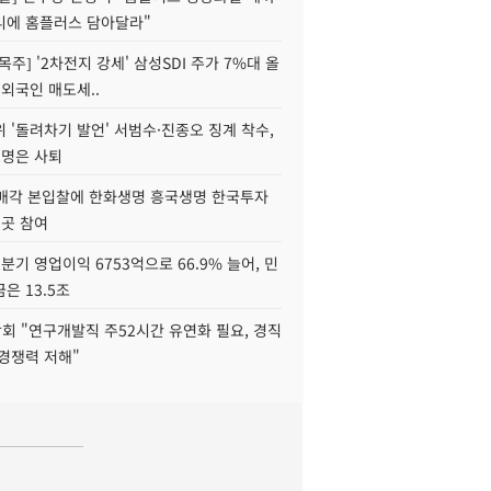
니에 홈플러스 담아달라"
목주] '2차전지 강세' 삼성SDI 주가 7%대 올
 외국인 매도세..
 '돌려차기 발언' 서범수·진종오 징계 착수,
2명은 사퇴
 매각 본입찰에 한화생명 흥국생명 한국투자
3곳 참여
분기 영업이익 6753억으로 66.9% 늘어, 민
은 13.5조
회 "연구개발직 주52시간 유연화 필요, 경직
경쟁력 저해"