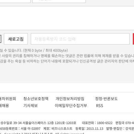
 수 있습니다. (현재 0 byte / 최대 400byte)
다른 사람의 권리를 침해하거나 명예를 훼손하는 댓글은 관련 법률에 의해 제재를 받을 수 있습니
쾌감을 주는 욕설 등 비하하는 단어가 내용에 포함되거나 인신공격성 글은 관리자의 판단에 의해
용자위원회
청소년보호정책
개인정보처리방침
정정·반론보도
인재채용
기사제보
이메일무단수집거부
RSS
수일로 39-34 서울숲더스페이스 12층 1201호-1203호
대표전화 : 1800-6522
편집국 070-4
8658
등록번호 : 서울 아 02897
제호: 비즈니스포스트
등록일: 2013.11.13
발행·편집인 : 강석
X
Copyright ? 2013 비즈니스포스트. All rights reserved.