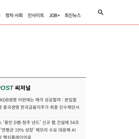
제
정치·사회
인사이트
JOB+
최신뉴스
씨저널
POST
' KDB생명 이번에는 매각 성공할까 : 본입찰
명 흥국생명 한국금융지주가 최종 인수제안서
 '용인 D램-청주 낸드' 신규 팹 건설에 54조
 '연평균 19% 성장' 메모리 수요 대응해 AI
장 핵심플레이어로