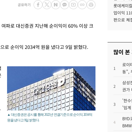
공유하기
롯데케미칼
업이익 11
편으로 체
 여파로 대신증권 지난해 순이익이 60% 이상 크
로 순이익 2034억 원을 냈다고 9일 밝혔다.
많이 본
로이터
억
1
동",
은
삼성전
2
권가 
'한수
3
'임계
감
▲ 대신증권은 공시를 통해 2022년 연결기준으로 순이익 2034억
BYD
원을 냈다고 9일 밝혔다.
4
BMW