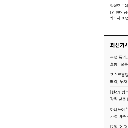
정상호 롯데
LG·현대·삼
장
카드사 30년
에 '초집중' 
최신기
농협 폭염과
호동 "모든
포스코홀딩
매각, 투자
[현장] 컴
장벽 낮춘 
하나투어 '
사업 비중 
[7일 오!