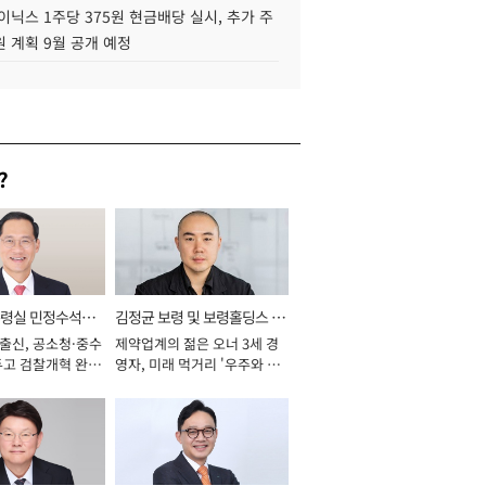
이닉스 1주당 375원 현금배당 실시, 추가 주
 계획 9월 공개 예정
?
통령실 민정수석비
김정균 보령 및 보령홀딩스 대
 출신, 공소청·중수
제약업계의 젊은 오너 3세 경
표이사 사장
두고 검찰개혁 완수
영자, 미래 먹거리 '우주와 헬
년]
스케어' 공들여 [2026년]