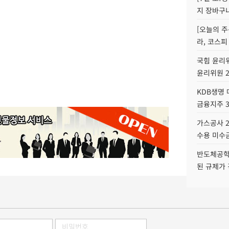
지 장바구
[오늘의 주
라, 코스피
국힘 윤리위
윤리위원 
KDB생명
금융지주 
가스공사 2
수용 미수금
반도체공학
된 규제가 