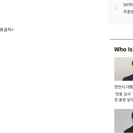
SK하
5
주환원
배포금지>
Who Is
한찬식 대
'정통 검사'
서관
청 출범 앞
맡아 [2026