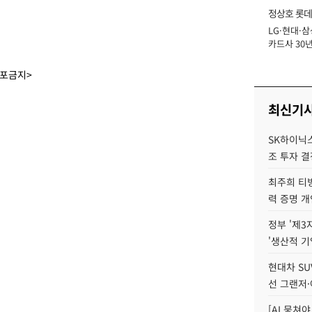
정상호 롯데
LG·현대·삼
장
카드사 30년
에 '초집중' 
배포금지>
최신기
SK하이닉스,
조 투자 결
최주희 티빙
력 증명 개
정부 '제3
'생산적 기
현대차 SU
선 그랜저·
[AI 뭉쳐