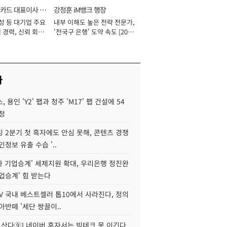
카드 대표이사 사
강정훈 iM뱅크 행장
성 등 대기업 주요
내부 이해도 높은 전략 전문가,
 경력, 신뢰 회복
'전국구 은행' 도약 속도 [2026
[2026년]
년]
사
 용인 'Y2' 팹과 청주 'M17' 팹 건설에 54
정
 2분기 첫 흑자에도 안심 못해, 콘텐츠 경쟁
인정보 유출 수습 '..
자 기업승계' 세제지원 확대, 우리은행 정진완
업승계' 힘 받는다
V 국내 베스트셀러 톱10에서 사라진다, 정의
아반떼 '세단 쌍끌이..
야 산다⑨] 네이버 혼자서는 빅테크 못 이긴다,