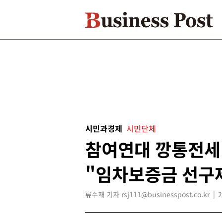
시민과경제
시민단체
참여연대 깡통전세
"임차보증금 선구
류수재 기자 rsj111@businesspost.co.kr
2