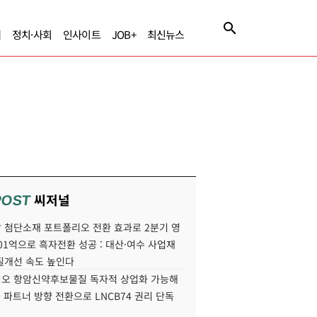
제
정치·사회
인사이트
JOB+
최신뉴스
씨저널
POST
 첨단소재 포트폴리오 전환 효과로 2분기 영
01억으로 흑자전환 성공 : 대산·여수 사업재
질개선 속도 높인다
오 항암신약후보물질 독자적 상업화 가능해
국 파트너 방향 전환으로 LNCB74 권리 단독