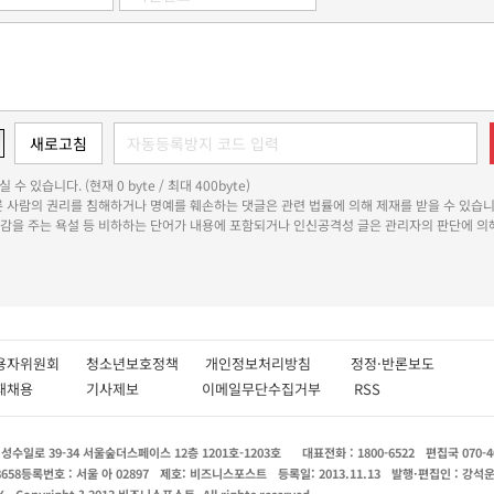
 수 있습니다. (현재 0 byte / 최대 400byte)
다른 사람의 권리를 침해하거나 명예를 훼손하는 댓글은 관련 법률에 의해 제재를 받을 수 있습니
쾌감을 주는 욕설 등 비하하는 단어가 내용에 포함되거나 인신공격성 글은 관리자의 판단에 의해
용자위원회
청소년보호정책
개인정보처리방침
정정·반론보도
인재채용
기사제보
이메일무단수집거부
RSS
수일로 39-34 서울숲더스페이스 12층 1201호-1203호
대표전화 : 1800-6522
편집국 070-4
8658
등록번호 : 서울 아 02897
제호: 비즈니스포스트
등록일: 2013.11.13
발행·편집인 : 강석
X
Copyright ? 2013 비즈니스포스트. All rights reserved.