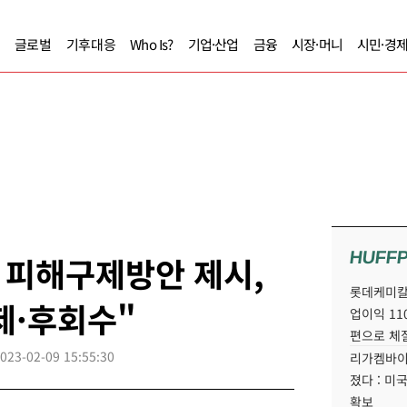
글로벌
기후대응
Who Is?
기업·산업
금융
시장·머니
시민·경
HUFF
 피해구제방안 제시,
롯데케미칼
제·후회수"
업이익 11
편으로 체
023-02-09 15:55:30
리가켐바이
졌다 : 미
확보