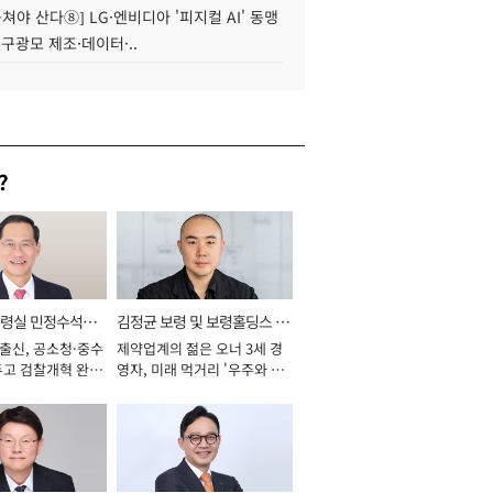
 뭉쳐야 산다⑧] LG·엔비디아 '피지컬 AI' 동맹
 구광모 제조·데이터·..
?
통령실 민정수석비
김정균 보령 및 보령홀딩스 대
 출신, 공소청·중수
제약업계의 젊은 오너 3세 경
표이사 사장
두고 검찰개혁 완수
영자, 미래 먹거리 '우주와 헬
년]
스케어' 공들여 [2026년]