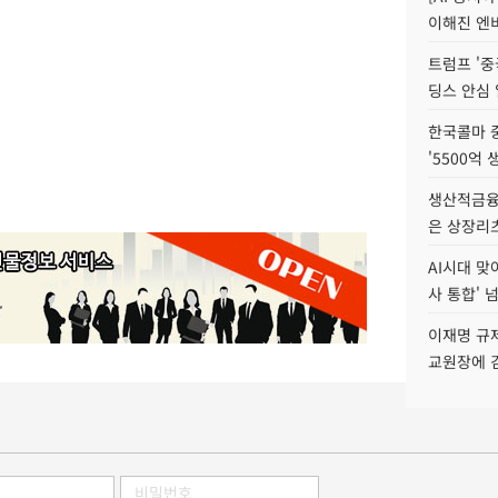
이해진 엔비
트럼프 '중
딩스 안심 
한국콜마 
'5500억 
생산적금융 
은 상장리
AI시대 맞
사 통합' 넘
이재명 규
교원장에 