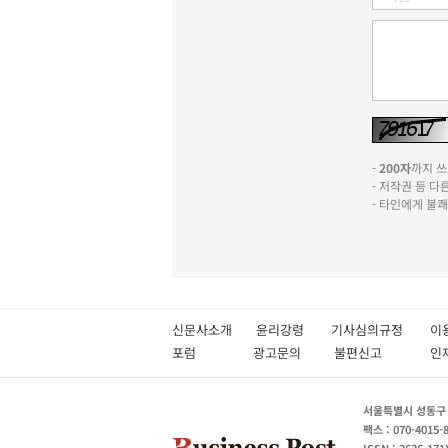
-
200자
까지 쓰실
- 저작권 등 
- 타인에게 불
신문사소개
윤리강령
기사심의규정
이
포럼
광고문의
불편신고
서울특별시 성동구 성
팩스 : 070-4015-
ISSN : 2636-171