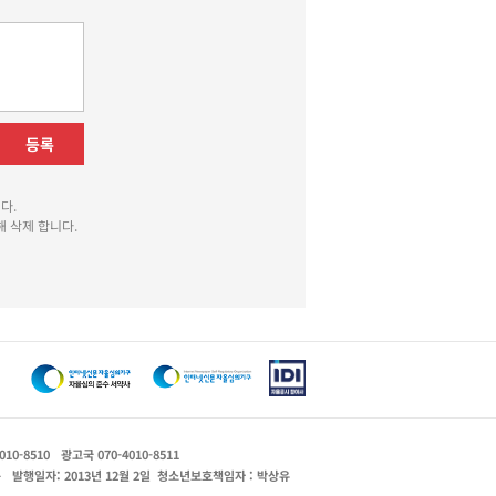
등록
다.
 삭제 합니다.
010-8510
광고국 070-4010-8511
운
발행일자: 2013년 12월 2일
청소년보호책임자 : 박상유