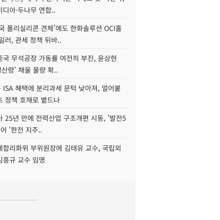
디아·두나무 연합..
국 폴리실리콘 견제'에도 한화솔루션 OCI홀
일러, 관세 정책 뒤바..
중국 무석공장 가동률 여전히 부진, 윤상현
생산량' 채울 물량 확..
ISA 혜택에 분리과세 문턱 낮아져, 얼어붙
츠 정책 호재로 볕드나
아 25년 만에 전력산업 구조개편 시동, '발전5
어 '한전 지주..
제합리화위 부위원장에 김태유 교수, 국립외
김흥규 교수 임명