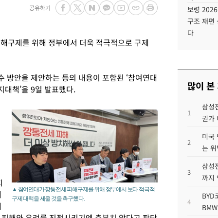
공유하기
보령 202
구조 재편 
다
피해구제를 위해 정부에서 더욱 적극적으로 구제
 방안을 제안하는 등의 내용이 포함된 ‘참여연대
많이 본
대책’을 9일 발표했다.
삼성전
1
권가 
미국 
2
는 위
삼성전
3
까지
피
▲ 참여연대가 깡통전세 피해구제를 위해 정부에서 보다 적극적
해
BYD
구제 대책을 세울 것을 촉구했다.
4
대
BMW
 피해와 우려를 진정시키기엔 충분치 않다고 판단