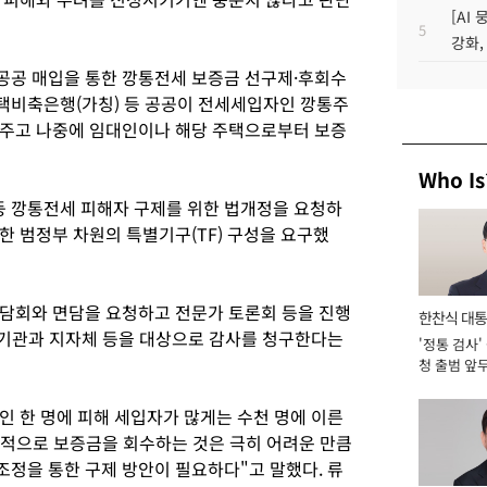
[AI
5
강화,
공공 매입을 통한 깡통전세 보증금 선구제·후회수
택비축은행(가칭) 등 공공이 전세세입자인 깡통주
려주고 나중에 임대인이나 해당 주택으로부터 보증
Who Is
 깡통전세 피해자 구제를 위한 법개정을 요청하
한 범정부 차원의 특별기구(TF) 구성을 요구했
담회와 면담을 요청하고 전문가 토론회 등을 진행
한찬식 대
정부기관과 지자체 등을 대상으로 감사를 청구한다는
'정통 검사'
서관
청 출범 앞
맡아 [2026
 한 명에 피해 세입자가 많게는 수천 명에 이른
별적으로 보증금을 회수하는 것은 극히 어려운 만큼
정을 통한 구제 방안이 필요하다"고 말했다. 류