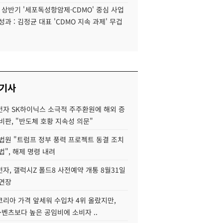
6 상반기 '세포독성항암제·CDMO' 중심 사업
성과 : 김정균 대표 'CDMO 지속 과제' 무겁
 기사
자 SK하이닉스 소극적 주주환원에 해외 증
비판, "반도체 호황 지속성 의문"
법원 "트럼프 정부 풍력 프로젝트 동결 조치
법", 해제 명령 내려
자, 갤럭시Z 폴드8 사전예약 개통 8월31일
 연장
코리아 가격 앞세워 수입차 4위 올랐지만,
·벤츠보다 높은 공임비에 소비자 ..