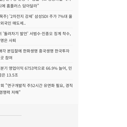
니에 홈플러스 담아달라"
목주] '2차전지 강세' 삼성SDI 주가 7%대 올
 외국인 매도세..
 '돌려차기 발언' 서범수·진종오 징계 착수,
2명은 사퇴
 매각 본입찰에 한화생명 흥국생명 한국투자
3곳 참여
분기 영업이익 6753억으로 66.9% 늘어, 민
은 13.5조
회 "연구개발직 주52시간 유연화 필요, 경직
경쟁력 저해"