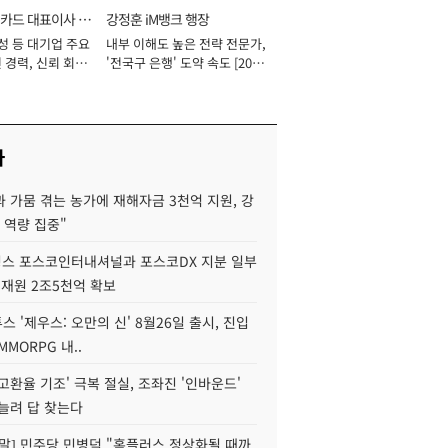
카드 대표이사 사
강정훈 iM뱅크 행장
성 등 대기업 주요
내부 이해도 높은 전략 전문가,
 경력, 신뢰 회복
'전국구 은행' 도약 속도 [2026
[2026년]
년]
사
 가뭄 겪는 농가에 재해자금 3천억 지원, 강
 역량 집중"
스 포스코인터내셔널과 포스코DX 지분 일부
 재원 2조5천억 확보
투스 '제우스: 오만의 신' 8월26일 출시, 진입
MMORPG 내..
고환율 기조' 극복 절실, 조좌진 '인바운드'
늘려 답 찾는다
정말] 민주당 민병덕 "홈플러스 정상화될 때까