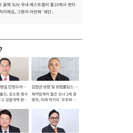
 올해 SUV 국내 베스트셀러 톱10에서 싼타
자리매김, 그랜저·아반떼 '세단..
?
통령실 민정수석비
김정균 보령 및 보령홀딩스 대
 출신, 공소청·중수
제약업계의 젊은 오너 3세 경
표이사 사장
두고 검찰개혁 완수
영자, 미래 먹거리 '우주와 헬
년]
스케어' 공들여 [2026년]