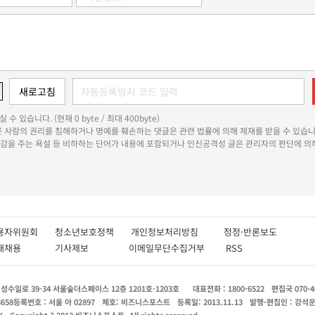
 수 있습니다. (현재 0 byte / 최대 400byte)
다른 사람의 권리를 침해하거나 명예를 훼손하는 댓글은 관련 법률에 의해 제재를 받을 수 있습니
쾌감을 주는 욕설 등 비하하는 단어가 내용에 포함되거나 인신공격성 글은 관리자의 판단에 의해
용자위원회
청소년보호정책
개인정보처리방침
정정·반론보도
인재채용
기사제보
이메일무단수집거부
RSS
수일로 39-34 서울숲더스페이스 12층 1201호-1203호
대표전화 : 1800-6522
편집국 070-4
8658
등록번호 : 서울 아 02897
제호: 비즈니스포스트
등록일: 2013.11.13
발행·편집인 : 강석
X
Copyright ? 2013 비즈니스포스트. All rights reserved.