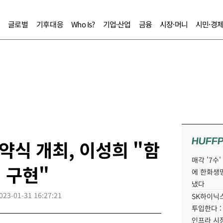
글로벌
기후대응
Who Is?
기업·산업
금융
시장·머니
시민·경
HUFF
식 개최, 이성희 "함
매각 '7수
 구현"
에 한화생
냈다
023-01-31 16:27:21
SK하이닉스
투입한다 :
인프라 시