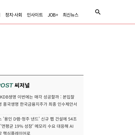
제
정치·사회
인사이트
JOB+
최신뉴스
씨저널
POST
' KDB생명 이번에는 매각 성공할까 : 본입찰
명 흥국생명 한국금융지주가 최종 인수제안서
 '용인 D램-청주 낸드' 신규 팹 건설에 54조
 '연평균 19% 성장' 메모리 수요 대응해 AI
장 핵심플레이어로