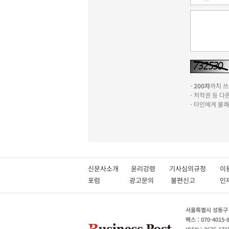
-
200자
까지 쓰실
- 저작권 등 
- 타인에게 불
신문사소개
윤리강령
기사심의규정
이
포럼
광고문의
불편신고
서울특별시 성동구 성
팩스 : 070-4015-
ISSN : 2636-171