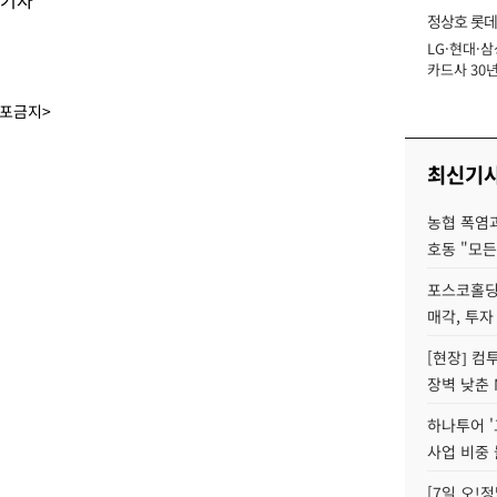
 기자
정상호 롯데
LG·현대·삼
장
카드사 30년
에 '초집중' 
배포금지>
최신기
농협 폭염과
호동 "모든
포스코홀딩
매각, 투자
[현장] 컴
장벽 낮춘 
하나투어 '
사업 비중 
[7일 오!