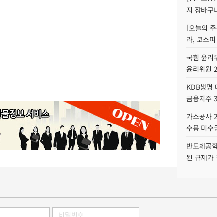
지 장바구
[오늘의 주
라, 코스피
국힘 윤리위
윤리위원 
KDB생명
금융지주 
가스공사 2
수용 미수금
반도체공학
된 규제가 