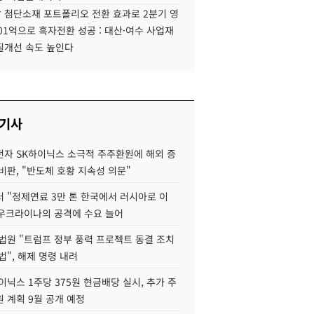
 첨단소재 포트폴리오 전환 효과로 2분기 영
01억으로 흑자전환 성공 : 대산·여수 사업재
질개선 속도 높인다
 기사
자 SK하이닉스 소극적 주주환원에 해외 증
비판, "반도체 호황 지속성 의문"
 "정제연료 3만 톤 한국에서 러시아로 이
 우크라이나의 공격에 수요 늘어
법원 "트럼프 정부 풍력 프로젝트 동결 조치
법", 해제 명령 내려
이닉스 1주당 375원 현금배당 실시, 추가 주
 계획 9월 공개 예정