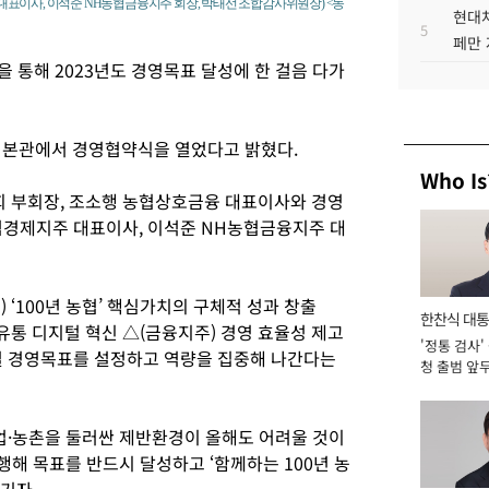
표이사, 이석준 NH농협금융지주 회장, 박태선 조합감사위원장) <농
현대차
5
페만 
 통해 2023년도 경영목표 달성에 한 걸음 다가
 본관에서 경영협약식을 열었다고 밝혔다.
Who Is
 부회장, 조소행 농협상호금융 대표이사와 경영
협경제지주 대표이사, 이석준 NH농협금융지주 대
 ‘100년 농협’ 핵심가치의 구체적 성과 창출
한찬식 대
유통 디지털 혁신 △(금융지주) 경영 효율성 제고
'정통 검사'
서관
별 경영목표를 설정하고 역량을 집중해 나간다는
청 출범 앞
맡아 [2026
업·농촌을 둘러싼 제반환경이 올해도 어려울 것이
해 목표를 반드시 달성하고 ‘함께하는 100년 농