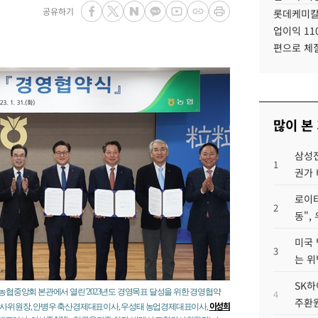
공유하기
롯데케미칼
업이익 11
편으로 체
많이 본
삼성전
1
권가 
로이터
2
동",
미국 
3
는 위
SK하
농협중앙회 본관에서 열린 '2023년도 경영목표 달성을 위한 경영협약
4
주환원
이성희
 감사위원장, 안병우 축산경제대표이사, 우성태 농업경제대표이사,