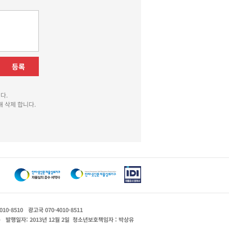
등록
다.
 삭제 합니다.
010-8510
광고국 070-4010-8511
운
발행일자: 2013년 12월 2일
청소년보호책임자 : 박상유