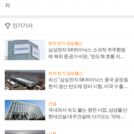
자
인기기사
전자·전기·정보통신
삼성전자 SK하이닉스 소극적 주주환원
에 해외 증권가 비판, "반도체 호황 지속
성 의문"
전자·전기·정보통신
외신 "삼성전자 SK하이닉스 중국 공장용
현지 생산 반도체 장비 시험, 미국 수출통
제 대비"
건설
국내외서 속도 붙는 원전 사업, 삼성물산·
현대건설·대우건설에 다가오는 '약속의
시간'
사회