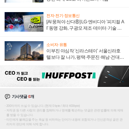
전자·전기·정보통신
[AI 뭉쳐야 산다⑧] LG·엔비디아 '피지컬 A
I' 동맹 강화, 구광모 제조·데이터·기술 결
집해 종합 로보틱스 기업으로
소비자·유통
이부진 야심작 '신라스테이' 서울신라호
텔보다 잘 나가, 평택·주문진·해남·건대로
성장판 더 넓힌다
기사댓글
0
개
200자까지 쓰실 수 있습니다. (현재 0 byte / 최대 400byte)
저작권 등 다른 사람의 권리를 침해하거나 명예를 훼손하는 댓글은 관련 법률에 의해 제재
를 받을 수 있습니다.
타인에게 불쾌감을 주는 욕설 등 비하하는 단어가 내용에 포함되거나 인신공격성 글은 관
리자의 판단에 의해 삭제 합니다.