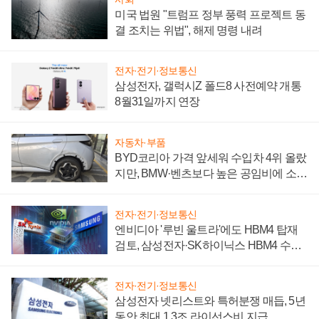
미국 법원 "트럼프 정부 풍력 프로젝트 동
결 조치는 위법", 해제 명령 내려
전자·전기·정보통신
삼성전자, 갤럭시Z 폴드8 사전예약 개통
8월31일까지 연장
자동차·부품
BYD코리아 가격 앞세워 수입차 4위 올랐
지만, BMW·벤츠보다 높은 공임비에 소비
자 불만 폭발
전자·전기·정보통신
엔비디아 '루빈 울트라'에도 HBM4 탑재
검토, 삼성전자·SK하이닉스 HBM4 수율
에 주도권 갈린다
전자·전기·정보통신
삼성전자 넷리스트와 특허분쟁 매듭, 5년
동안 최대 1.3조 라이선스비 지급