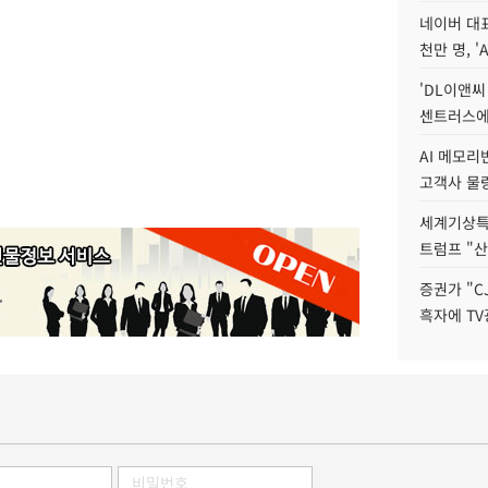
네이버 대표
천만 명, 'A
'DL이앤씨
센트러스에
AI 메모
고객사 물량
세계기상특
트럼프 "산
증권가 "C
흑자에 TV