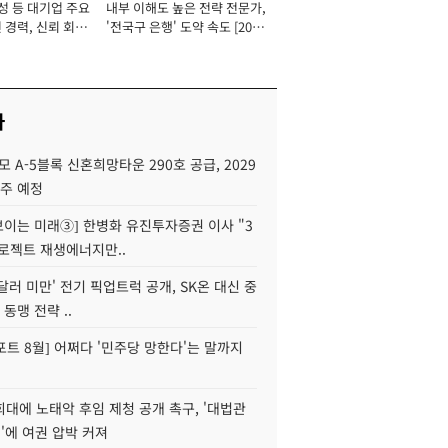
성 등 대기업 주요
내부 이해도 높은 전략 전문가,
 경력, 신뢰 회복
'전국구 은행' 도약 속도 [2026
[2026년]
년]
사
모 A-5블록 신혼희망타운 290호 공급, 2029
입주 예정
 보이는 미래③] 한병화 유진투자증권 이사 "3
로젝트 재생에너지만..
 달러 미만' 전기 픽업트럭 공개, SK온 대신 중
 동맹 전략 ..
트 8월] 어쩌다 '민주당 망한다'는 말까지
대에 노태악 후임 제청 공개 촉구, '대법관
'에 여권 압박 커져