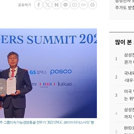
삼성전자 
공유하기
주가도 받칠
많이 본
삼성전
1
권가 
국내외
2
·대우
미국 
3
는 위
삼성전
4
까지
주 그룹지속가능경영총괄 전무가 ‘2022 UNGC 코리아 리더스서밋’ 행
BYD
5