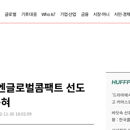
글로벌
기후대응
Who Is?
기업·산업
금융
시장·머니
시민·경
HUFF
유엔글로벌콤팩트 선도
'드라마에서
뽑혀
고 커머스
바닷속 산
2-11-30 18:02:09
황 : 한국