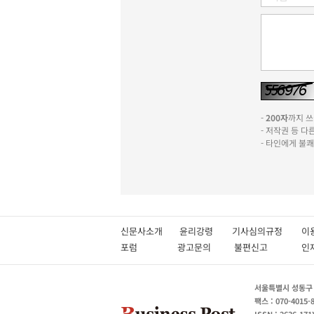
-
200자
까지 쓰실
- 저작권 등 
- 타인에게 불
신문사소개
윤리강령
기사심의규정
이
포럼
광고문의
불편신고
서울특별시 성동구 성
팩스 : 070-4015-
ISSN : 2636-171