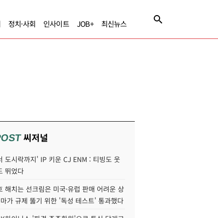
제
정치·사회
인사이트
JOB+
최신뉴스
씨저널
POST
 도시락까지' IP 키운 CJ ENM : 티빙도 웃
도 뛰었다
호 해치는 선크림은 미국·유럽 판매 어려운 상
콜마가 규제 뚫기 위한 '독성 테스트' 통과했다