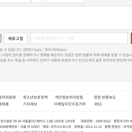
 수 있습니다. (현재 0 byte / 최대 400byte)
다른 사람의 권리를 침해하거나 명예를 훼손하는 댓글은 관련 법률에 의해 제재를 받을 수 있습니
쾌감을 주는 욕설 등 비하하는 단어가 내용에 포함되거나 인신공격성 글은 관리자의 판단에 의해
용자위원회
청소년보호정책
개인정보처리방침
정정·반론보도
인재채용
기사제보
이메일무단수집거부
RSS
수일로 39-34 서울숲더스페이스 12층 1201호-1203호
대표전화 : 1800-6522
편집국 070-4
8658
등록번호 : 서울 아 02897
제호: 비즈니스포스트
등록일: 2013.11.13
발행·편집인 : 강석
X
Copyright ? 2013 비즈니스포스트. All rights reserved.