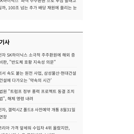
SK하이닉스 '파격 주주환원'으로 투심 달래고
까, 100조 넘는 추가 배당 재원에 쏠리는 눈
 기사
자 SK하이닉스 소극적 주주환원에 해외 증
비판, "반도체 호황 지속성 의문"
서 속도 붙는 원전 사업, 삼성물산·현대건설
건설에 다가오는 '약속의 시간'
법원 "트럼프 정부 풍력 프로젝트 동결 조치
법", 해제 명령 내려
자, 갤럭시Z 폴드8 사전예약 개통 8월31일
 연장
코리아 가격 앞세워 수입차 4위 올랐지만,