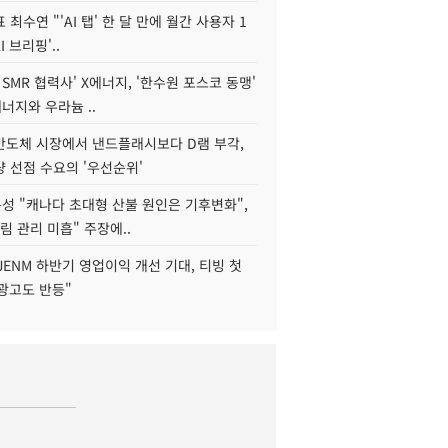
 최수연 "'AI 탭' 한 달 만에 월간 사용자 1
I 브리핑'..
 SMR 협력사' X에너지, '한수원 포스코 동맹'
너지와 우라늄 ..
리반도체 시장에서 낸드플래시보다 D램 부각,
 선점 수요의 '우선순위'
성 "캐나다 초대형 산불 원인은 기후변화",
림 관리 미흡" 주장에..
JENM 하반기 영업이익 개선 기대, 티빙 첫
광고도 반등"