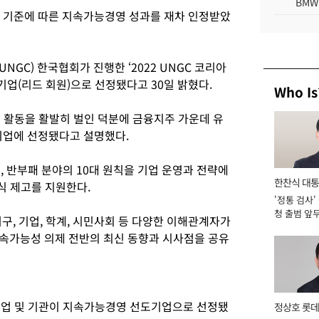
BMW
 기준에 따른 지속가능경영 성과를 재차 인정받았
GC) 한국협회가 진행한 ‘2022 UNGC 코리아
업(리드 회원)으로 선정됐다고 30일 밝혔다.
Who Is
해 활동을 활발히 벌인 덕분에 금융지주 가운데 유
기업에 선정됐다고 설명했다.
경, 반부패 분야의 10대 원칙을 기업 운영과 전략에
한찬식 대
식 제고를 지원한다.
'정통 검사'
서관
청 출범 앞
기구, 기업, 학계, 시민사회 등 다양한 이해관계자가
맡아 [2026
 지속가능성 의제 전반의 최신 동향과 시사점을 공유
기업 및 기관이 지속가능경영 선도기업으로 선정됐
정상호 롯데