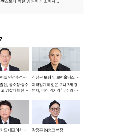
·벤츠보다 높은 공임비에 소비자 ..
?
통령실 민정수석비
김정균 보령 및 보령홀딩스 대
 출신, 공소청·중수
제약업계의 젊은 오너 3세 경
표이사 사장
두고 검찰개혁 완수
영자, 미래 먹거리 '우주와 헬
년]
스케어' 공들여 [2026년]
카드 대표이사 사
강정훈 iM뱅크 행장