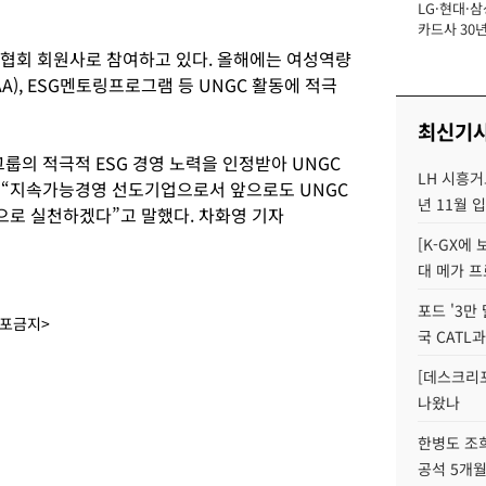
LG·현대·삼
장
카드사 30년
에 '초집중' 
국협회 회원사로 참여하고 있다. 올해에는 여성역량
A), ESG멘토링프로그램 등 UNGC 활동에 적극
최신기
룹의 적극적 ESG 경영 노력을 인정받아 UNGC
LH 시흥거
며 “지속가능경영 선도기업으로서 앞으로도 UNGC
년 11월 
로 실천하겠다”고 말했다. 차화영 기자
[K-GX에
대 메가 프
포드 '3만
배포금지>
국 CATL과
[데스크리포
나왔나
한병도 조희
공석 5개월