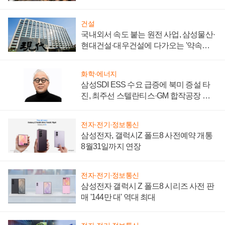
제 대비"
건설
국내외서 속도 붙는 원전 사업, 삼성물산·
현대건설·대우건설에 다가오는 '약속의
시간'
화학·에너지
삼성SDI ESS 수요 급증에 북미 증설 타
진, 최주선 스텔란티스·GM 합작공장 건
설 재추진하나
전자·전기·정보통신
삼성전자, 갤럭시Z 폴드8 사전예약 개통
8월31일까지 연장
전자·전기·정보통신
삼성전자 갤럭시 Z 폴드8 시리즈 사전 판
매 '144만 대' 역대 최대