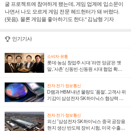
굴 프로젝트에 참여하게 됐는데, 게임 업계에 입소문이
나면서 나도 모르게 게임 전문 헤드헌터가 돼 버렸다.
(웃음). 물론 게임을 좋아하기도 한다." 김남형 기자
인기기사
소비자·유통
롯데·농심 창업주 시대 '라면 앙금'은 옛
말, '사촌' 신동빈·신동원 시대 협업 확대
일로
전자·전기·정보통신
D램과 HBM 내년 물량도 '품절', 고객사 위
기감이 삼성전자 SK하이닉스 협상력 더
키워
전자·전기·정보통신
외신 "삼성전자 SK하이닉스 중국 공장용
현지 생산 반도체 장비 시험, 미국 수출통