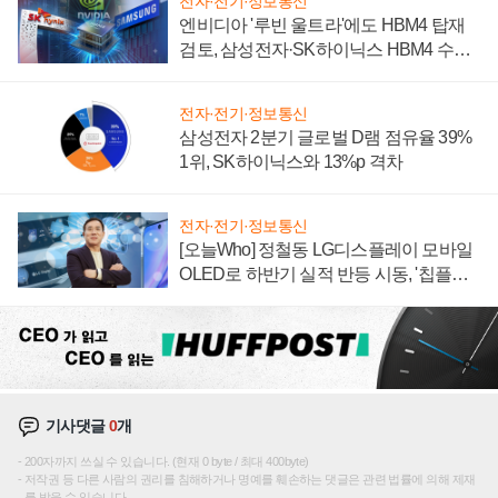
전자·전기·정보통신
엔비디아 '루빈 울트라'에도 HBM4 탑재
검토, 삼성전자·SK하이닉스 HBM4 수율
에 주도권 갈린다
전자·전기·정보통신
삼성전자 2분기 글로벌 D램 점유율 39%
1위, SK하이닉스와 13%p 격차
전자·전기·정보통신
[오늘Who] 정철동 LG디스플레이 모바일
OLED로 하반기 실적 반등 시동, '칩플레
이션'에 가격 인하 압박은 부담
기사댓글
0
개
200자까지 쓰실 수 있습니다. (현재 0 byte / 최대 400byte)
저작권 등 다른 사람의 권리를 침해하거나 명예를 훼손하는 댓글은 관련 법률에 의해 제재
를 받을 수 있습니다.