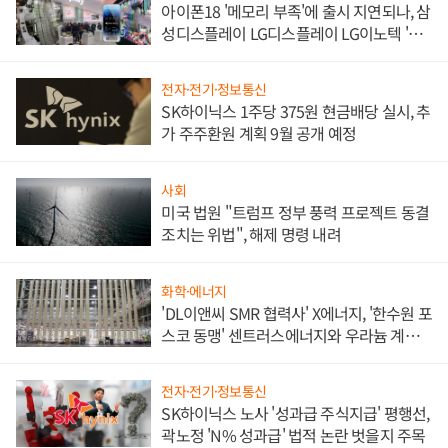
아이폰18 '메모리 부족'에 출시 지연되나, 삼
성디스플레이 LG디스플레이 LG이노텍 '탈
애플' 수익 다각화 속도
전자·전기·정보통신
SK하이닉스 1주당 375원 현금배당 실시, 추
가 주주환원 계획 9월 공개 예정
사회
미국 법원 "트럼프 정부 풍력 프로젝트 동결
조치는 위법", 해제 명령 내려
화학·에너지
'DL이앤씨 SMR 협력사' X에너지, '한수원 포
스코 동맹' 센트러스에너지와 우라늄 계약
체결
전자·전기·정보통신
SK하이닉스 노사 '성과급 주식지급' 평행선,
곽노정 'N% 성과급' 법적 논란 벗을지 주목