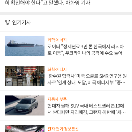
히 확인해야 한다”고 말했다. 차화영 기자
인기기사
화학·에너지
로이터 "정제연료 3만 톤 한국에서 러시아
로 이동", 우크라이나의 공격에 수요 늘어
화학·에너지
'한수원 협력사' 미국 오클로 SMR 연구용 원
자로 '임계 상태' 도달, 미국 에너지부 "중요
한 이정표"
자동차·부품
현대차 올해 SUV 국내 베스트셀러 톱10에
서 싼타페만 자리매김, 그랜저·아반떼 '세단
쌍끌이'로 내수 방어
전자·전기·정보통신