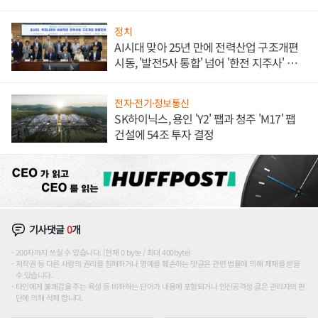
정치
AI시대 맞아 25년 만에 전력산업 구조개편
시동, '발전5사 통합' 넘어 '한전 지주사' 재편
론도
전자·전기·정보통신
SK하이닉스, 용인 'Y2' 팹과 청주 'M17' 팹
건설에 54조 투자 결정
기사댓글
0
개
200자까지 쓰실 수 있습니다. (현재 0 byte / 최대 400byte)
저작권 등 다른 사람의 권리를 침해하거나 명예를 훼손하는 댓글은 관련 법률에 의해 제재를 받을
수 있습니다.
타인에게 불쾌감을 주는 욕설 등 비하하는 단어가 내용에 포함되거나 인신공격성 글은 관리자의 판
단에 의해 삭제 합니다.