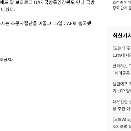
메드 알 보와르디 UAE 국방특임장관도 만나 국방
효성과 인적 
장
정화 단계 들
 나눴다.
사는 조문사절단을 이끌고 15일 UAE로 출국했
최신기
[오늘의 주
13%대 내
배포금지>
한화리츠 "
"세미콜론
엘앤에프 2
기 LFP 
대우건설 
장 추천 예
[오늘Who
3조 클럽 