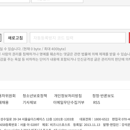
 수 있습니다. (현재 0 byte / 최대 400byte)
다른 사람의 권리를 침해하거나 명예를 훼손하는 댓글은 관련 법률에 의해 제재를 받을 수 있습니
쾌감을 주는 욕설 등 비하하는 단어가 내용에 포함되거나 인신공격성 글은 관리자의 판단에 의해
용자위원회
청소년보호정책
개인정보처리방침
정정·반론보도
인재채용
기사제보
이메일무단수집거부
RSS
수일로 39-34 서울숲더스페이스 12층 1201호-1203호
대표전화 : 1800-6522
편집국 070-4
8658
등록번호 : 서울 아 02897
제호: 비즈니스포스트
등록일: 2013.11.13
발행·편집인 : 강석
X
Copyright ? 2013 비즈니스포스트. All rights reserved.