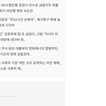
] Sh수협은행 증권사 인수로 금융지주 퍼즐
신학기 비은행 확장 속도전
정관 "주52시간 손봐야", 메가특구 특례 놓
관과 시각차
근' 김창욱에 힘 또 실었다, 크림 '아시아 허
 야망에 네이버 뒷..
] 주식 담보 대출부터 한화에너지 합병까지,
기선과 한화 김동관의..
] 사회의 가장 약한 고리 공격하는 자연 재해,
해소로 사회적 재..