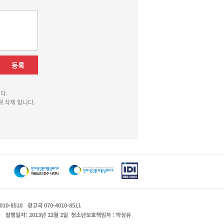
등록
다.
 삭제 합니다.
010-8510
광고국 070-4010-8511
운
발행일자: 2013년 12월 2일
청소년보호책임자 : 박상유