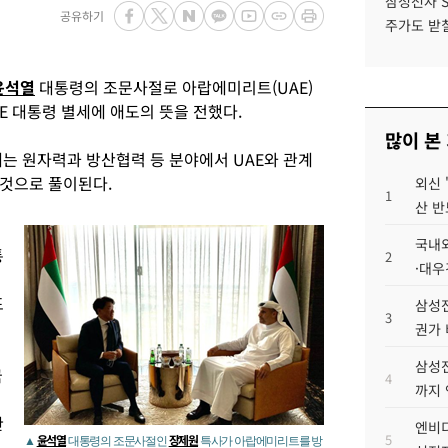
삼성전자 
공유하기
주가도 받칠
윤석열
대통령의 조문사절로 아랍에미리트(UAE)
AE 대통령 별세에 애도의 뜻을 전했다.
많이 본
데는 원자력과 방산협력 등 분야에서 UAE와 관계
것으로 풀이된다.
외신 
1
산 반
국내외
통
2
·대우
표
삼성전
3
권가 
삼성전
국
4
까지
관
엔비디
5
윤석열
장제원
▲
대통령의 조문사절인
특사가 아랍에미리트를 방