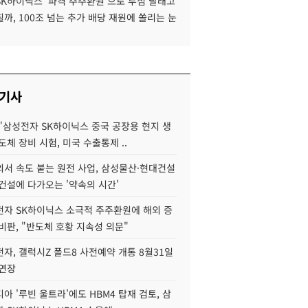
SK하이닉스 '파격 주주환원'으로 투심 달래고
까, 100조 넘는 추가 배당 재원에 쏠리는 눈
 기사
"삼성전자 SK하이닉스 중국 공장용 현지 생
도체 장비 시험, 미국 수출통제 ..
서 속도 붙는 원전 사업, 삼성물산·현대건설
건설에 다가오는 '약속의 시간'
자 SK하이닉스 소극적 주주환원에 해외 증
비판, "반도체 호황 지속성 의문"
자, 갤럭시Z 폴드8 사전예약 개통 8월31일
 연장
아 '루빈 울트라'에도 HBM4 탑재 검토, 삼