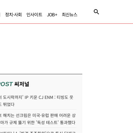
제
정치·사회
인사이트
JOB+
최신뉴스
씨저널
POST
 도시락까지' IP 키운 CJ ENM : 티빙도 웃
도 뛰었다
호 해치는 선크림은 미국·유럽 판매 어려운 상
콜마가 규제 뚫기 위한 '독성 테스트' 통과했다