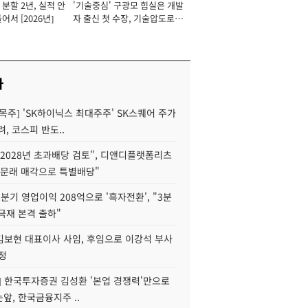
분할 2년, 실적 안
'기술중심' 구광모 힘실은 개발
이사 사장
어서 [2026년]
자 출신 첫 수장, 기술압도로
경쟁력 확보 사활 [2026년]
사
목주] 'SK하이닉스 최대주주' SK스퀘어 주가
려, 코스피 반도..
2028년 초과배당 검토", 디앤디플랫폼리츠
 문래 매각으로 특별배당"
분기 영업이익 208억으로 '흑자전환', "3분
양극재 본격 출하"
김보현 대표이사 사임, 후임으로 이강석 부사
정
] 한국투자증권 김성환 '본업 경쟁력'만으로
눈앞, 한국금융지주 ..