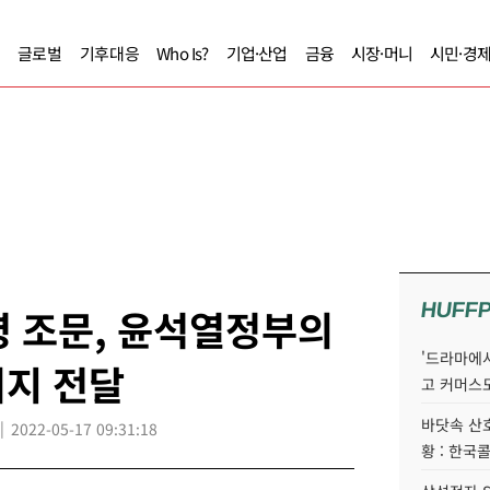
글로벌
기후대응
Who Is?
기업·산업
금융
시장·머니
시민·경
HUFF
령 조문, 윤석열정부의
'드라마에서
의지 전달
고 커머스
바닷속 산
2022-05-17 09:31:18
황 : 한국