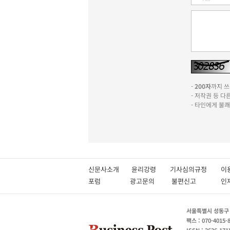
-
200자
까지 쓰실
- 저작권 등 
- 타인에게 불
신문사소개
윤리강령
기사심의규정
이
포럼
광고문의
불편신고
서울특별시 성동구 성
팩스 : 070-4015-
ISSN : 2636-171