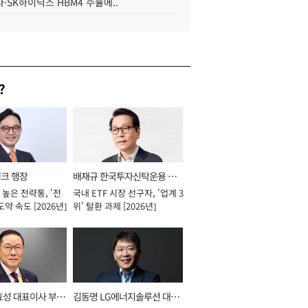
·SK하이닉스 HBM4 수율에..
?
뱅크 행장
배재규 한국투자신탁운용 대
높은 전략통, '전
국내 ETF 시장 선구자, '업계 3
표이사 사장
도약 속도 [2026년]
위' 탈환 과제 [2026년]
효성 대표이사 부회
김동명 LG에너지솔루션 대표