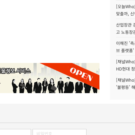
[오늘Who
맞출까, 
산업장관 김
고 노동장
이해진 '측
브 플랫폼'
[채널Who
HD현대 정
[채널Who
'불평등' 