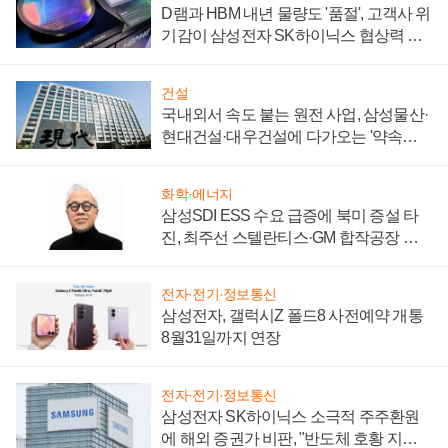
D램과 HBM 내년 물량도 '품절', 고객사 위
기감이 삼성전자 SK하이닉스 협상력 더
키워
건설
국내외서 속도 붙는 원전 사업, 삼성물산·
현대건설·대우건설에 다가오는 '약속의
시간'
화학·에너지
삼성SDI ESS 수요 급증에 북미 증설 타
진, 최주선 스텔란티스·GM 합작공장 건
설 재추진하나
전자·전기·정보통신
삼성전자, 갤럭시Z 폴드8 사전예약 개통
8월31일까지 연장
전자·전기·정보통신
삼성전자 SK하이닉스 소극적 주주환원
에 해외 증권가 비판, "반도체 호황 지속