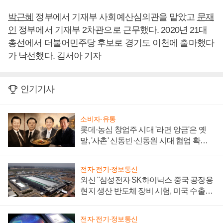
박근혜
정부에서 기재부 사회예산심의관을 맡았고
문재
인
정부에서 기재부 2차관으로 근무했다. 2020년 21대
총선에서 더불어민주당 후보로 경기도 이천에 출마했다
가 낙선했다. 김서아 기자
인기기사
소비자·유통
롯데·농심 창업주 시대 '라면 앙금'은 옛
말, '사촌' 신동빈·신동원 시대 협업 확대
일로
전자·전기·정보통신
외신 "삼성전자 SK하이닉스 중국 공장용
현지 생산 반도체 장비 시험, 미국 수출통
제 대비"
전자·전기·정보통신