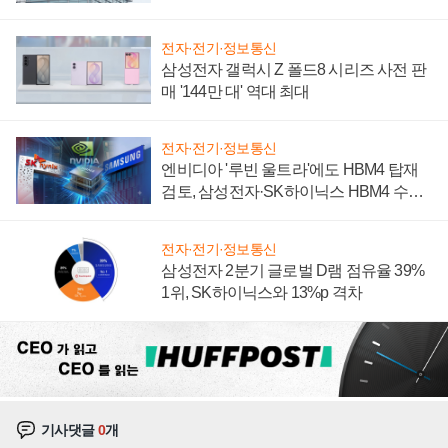
성 의문"
전자·전기·정보통신
삼성전자 갤럭시 Z 폴드8 시리즈 사전 판
매 '144만 대' 역대 최대
전자·전기·정보통신
엔비디아 '루빈 울트라'에도 HBM4 탑재
검토, 삼성전자·SK하이닉스 HBM4 수율
에 주도권 갈린다
전자·전기·정보통신
삼성전자 2분기 글로벌 D램 점유율 39%
1위, SK하이닉스와 13%p 격차
기사댓글
0
개