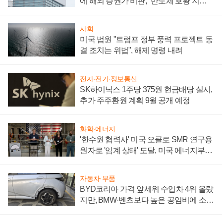
에 해외 증권가 비판, "반도체 호황 지속
성 의문"
사회
미국 법원 "트럼프 정부 풍력 프로젝트 동
결 조치는 위법", 해제 명령 내려
전자·전기·정보통신
SK하이닉스 1주당 375원 현금배당 실시,
추가 주주환원 계획 9월 공개 예정
화학·에너지
'한수원 협력사' 미국 오클로 SMR 연구용
원자로 '임계 상태' 도달, 미국 에너지부
"중요한 이정표"
자동차·부품
BYD코리아 가격 앞세워 수입차 4위 올랐
지만, BMW·벤츠보다 높은 공임비에 소비
자 불만 폭발