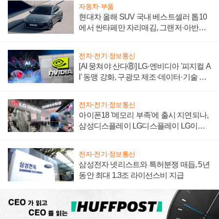
자동차·부품
현대차 올해 SUV 국내 베스트셀러 톱10
에서 싼타페만 자리매김, 그랜저·아반떼
'세단 쌍끌이'로 내수 방어
전자·전기·정보통신
[AI 뭉쳐야 산다⑧] LG·엔비디아 '피지컬 A
I' 동맹 강화, 구광모 제조·데이터·기술 결
집해 종합 로보틱스 기업으로
전자·전기·정보통신
아이폰18 '메모리 부족'에 출시 지연되나,
삼성디스플레이 LG디스플레이 LG이노
텍 '탈애플' 수익 다각화 속도
전자·전기·정보통신
삼성전자 넷리스트와 특허분쟁 매듭, 5년
동안 최대 1.3조 라이선스비 지급