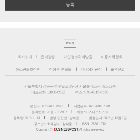
PC버전
회사소개
윤리강령
개인정보처리방침
이용자위원회
청소년보호정책
정정·반론보도
기사심의규정
불편신고
서울특별시 성동구 성수일로 39-34 서울숲더스페이스 12층
대표전화 : 1800-6522
팩스 : 070-4015-8658
편집국 : 070-4010-8512
사업본부 : 070-4010-7078
등록번호 : 서울 아 02897
제호 : 비즈니스포스트
등록일: 2013.11.13
발행·편집인 : 강석운
발행일자: 2013년 12월 2일
청소년보호책임자 : 강석운
ISSN : 2636-171X
Copyright ⓒ
B
USINESSPOST
. All rights reserved.