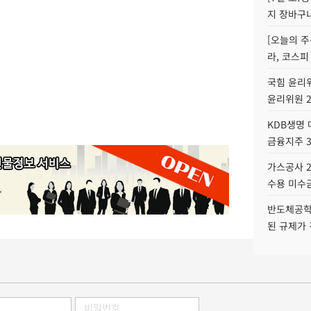
지 장바구
[오늘의 주
라, 코스피
국힘 윤리위
윤리위원 
KDB생명
금융지주 
가스공사 2
수용 미수금
반도체공학
된 규제가 