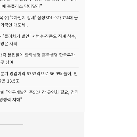
니에 홈플러스 담아달라"
목주] '2차전지 강세' 삼성SDI 주가 7%대 올
 외국인 매도세..
 '돌려차기 발언' 서범수·진종오 징계 착수,
2명은 사퇴
 매각 본입찰에 한화생명 흥국생명 한국투자
3곳 참여
분기 영업이익 6753억으로 66.9% 늘어, 민
은 13.5조
회 "연구개발직 주52시간 유연화 필요, 경직
경쟁력 저해"