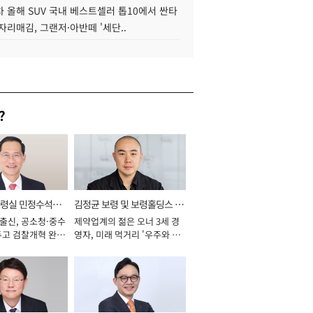
 올해 SUV 국내 베스트셀러 톱10에서 싼타
자리매김, 그랜저·아반떼 '세단..
?
통령실 민정수석비
김정균 보령 및 보령홀딩스 대
 출신, 공소청·중수
제약업계의 젊은 오너 3세 경
표이사 사장
두고 검찰개혁 완수
영자, 미래 먹거리 '우주와 헬
년]
스케어' 공들여 [2026년]