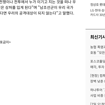
전쟁이나 전투에서 누가 이기고 지는 것을 떠나 우
정상호 롯데
깊은 상처를 입게 된다"며 "남조선군이 우리 국가
LG·현대·삼
장
다면 우리의 공격대상이 되지 않는다"고 말했다.
카드사 30년
에 '초집중' 
최신기
배포금지>
농협 폭염과
호동 "모든
포스코홀딩
매각, 투자
[현장] 컴
장벽 낮춘 
하나투어 '
사업 비중 
[7일 오!