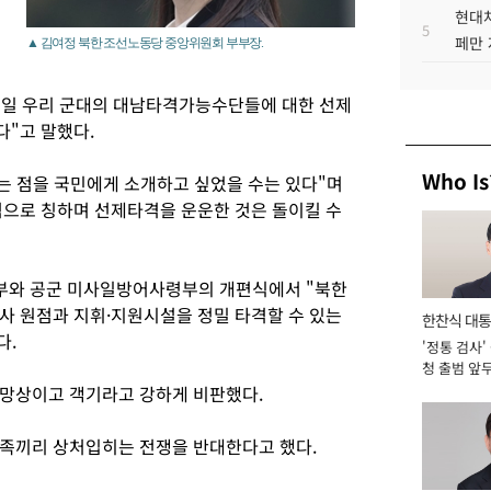
현대차
5
페만 
▲ 김여정 북한 조선노동당 중앙위원회 부부장.
1일 우리 군대의 대남타격가능수단들에 대한 선제
"고 말했다.
Who Is
다는 점을 국민에게 소개하고 싶었을 수는 있다"며
으로 칭하며 선제타격을 운운한 것은 돌이킬 수
령부와 공군 미사일방어사령부의 개편식에서 "북한
사 원점과 지휘·지원시설을 정밀 타격할 수 있는
한찬식 대
다.
'정통 검사'
서관
청 출범 앞
맡아 [2026
 망상이고 객기라고 강하게 비판했다.
민족끼리 상처입히는 전쟁을 반대한다고 했다.