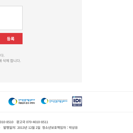
등록
다.
 삭제 합니다.
010-8510
광고국 070-4010-8511
운
발행일자: 2013년 12월 2일
청소년보호책임자 : 박상유