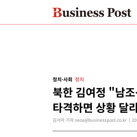
정치·사회
정치
북한 김여정 "남조
타격하면 상황 달
김서아 기자 seoa@businesspost.co.kr
20