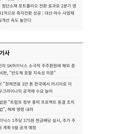
 첨단소재 포트폴리오 전환 효과로 2분기 영
01억으로 흑자전환 성공 : 대산·여수 사업재
질개선 속도 높인다
 기사
자 SK하이닉스 소극적 주주환원에 해외 증
비판, "반도체 호황 지속성 의문"
 "정제연료 3만 톤 한국에서 러시아로 이
 우크라이나의 공격에 수요 늘어
법원 "트럼프 정부 풍력 프로젝트 동결 조치
법", 해제 명령 내려
이닉스 1주당 375원 현금배당 실시, 추가 주
 계획 9월 공개 예정