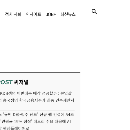
제
정치·사회
인사이트
JOB+
최신뉴스
씨저널
POST
' KDB생명 이번에는 매각 성공할까 : 본입찰
명 흥국생명 한국금융지주가 최종 인수제안서
 '용인 D램-청주 낸드' 신규 팹 건설에 54조
 '연평균 19% 성장' 메모리 수요 대응해 AI
장 핵심플레이어로