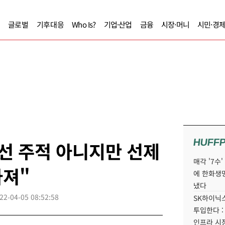
글로벌
기후대응
Who Is?
기업·산업
금융
시장·머니
시민·경
HUFF
선 주적 아니지만 선제
매각 '7수
라져"
에 한화생
냈다
22-04-05 08:52:58
SK하이닉스
투입한다 :
인프라 시