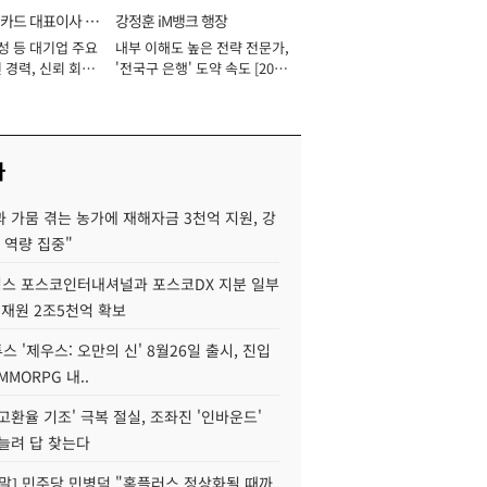
카드 대표이사 사
강정훈 iM뱅크 행장
성 등 대기업 주요
내부 이해도 높은 전략 전문가,
 경력, 신뢰 회복
'전국구 은행' 도약 속도 [2026
[2026년]
년]
사
 가뭄 겪는 농가에 재해자금 3천억 지원, 강
 역량 집중"
스 포스코인터내셔널과 포스코DX 지분 일부
 재원 2조5천억 확보
투스 '제우스: 오만의 신' 8월26일 출시, 진입
MMORPG 내..
고환율 기조' 극복 절실, 조좌진 '인바운드'
늘려 답 찾는다
정말] 민주당 민병덕 "홈플러스 정상화될 때까