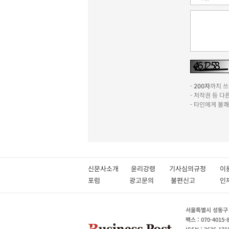
-
200자
까지 쓰실
- 저작권 등 
- 타인에게 불
신문사소개
윤리강령
기사심의규정
이
포럼
광고문의
불편신고
서울특별시 성동구 성
팩스 : 070-4015-
ISSN : 2636-171