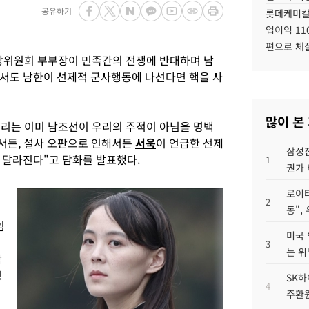
공유하기
롯데케미칼
업이익 11
편으로 체
앙위원회 부부장이 민족간의 전쟁에 반대하며 남
서도 남한이 선제적 군사행동에 나선다면 핵을 사
많이 본
우리는 이미 남조선이 우리의 주적이 아님을 명백
서든, 설사 오판으로 인해서든
서욱
이 언급한 선제
삼성전
 달라진다"고 담화를 발표했다.
1
권가 
로이터
2
동",
임
미국 
3
는 위
남
명
SK하
4
주환원