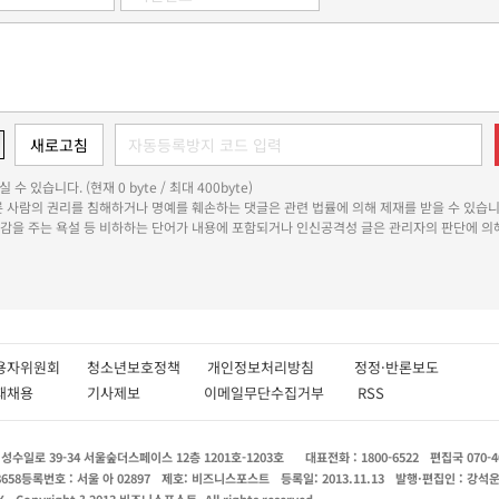
 수 있습니다. (현재 0 byte / 최대 400byte)
다른 사람의 권리를 침해하거나 명예를 훼손하는 댓글은 관련 법률에 의해 제재를 받을 수 있습니
쾌감을 주는 욕설 등 비하하는 단어가 내용에 포함되거나 인신공격성 글은 관리자의 판단에 의해
용자위원회
청소년보호정책
개인정보처리방침
정정·반론보도
인재채용
기사제보
이메일무단수집거부
RSS
수일로 39-34 서울숲더스페이스 12층 1201호-1203호
대표전화 : 1800-6522
편집국 070-4
8658
등록번호 : 서울 아 02897
제호: 비즈니스포스트
등록일: 2013.11.13
발행·편집인 : 강석
X
Copyright ? 2013 비즈니스포스트. All rights reserved.