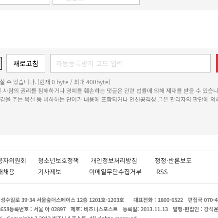
 수 있습니다. (현재 0 byte / 최대 400byte)
다른 사람의 권리를 침해하거나 명예를 훼손하는 댓글은 관련 법률에 의해 제재를 받을 수 있습니
쾌감을 주는 욕설 등 비하하는 단어가 내용에 포함되거나 인신공격성 글은 관리자의 판단에 의해
용자위원회
청소년보호정책
개인정보처리방침
정정·반론보도
인재채용
기사제보
이메일무단수집거부
RSS
수일로 39-34 서울숲더스페이스 12층 1201호-1203호
대표전화 : 1800-6522
편집국 070-4
8658
등록번호 : 서울 아 02897
제호: 비즈니스포스트
등록일: 2013.11.13
발행·편집인 : 강석
X
Copyright ? 2013 비즈니스포스트. All rights reserved.