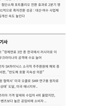
 첨단소재 포트폴리오 전환 효과로 2분기 영
01억으로 흑자전환 성공 : 대산·여수 사업재
질개선 속도 높인다
 기사
 "정제연료 3만 톤 한국에서 러시아로 이
 우크라이나의 공격에 수요 늘어
자 SK하이닉스 소극적 주주환원에 해외 증
비판, "반도체 호황 지속성 의문"
원 협력사' 미국 오클로 SMR 연구용 원자로
 상태' 도달, 미국 에너지부..
코리아 가격 앞세워 수입차 4위 올랐지만,
·벤츠보다 높은 공임비에 소비자 ..