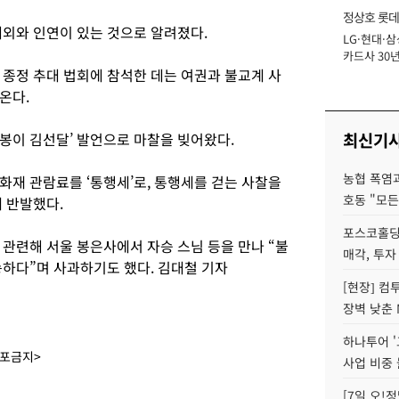
정상호 롯데
내외와 인연이 있는 것으로 알려졌다.
LG·현대·삼
장
카드사 30년
 종정 추대 법회에 참석한 데는 여권과 불교계 사
에 '초집중' 
온다.
최신기
봉이 김선달’ 발언으로 마찰을 빚어왔다.
농협 폭염과
화재 관람료를 ‘통행세’로, 통행세를 걷는 사찰을
호동 "모든
게 반발했다.
포스코홀딩
관련해 서울 봉은사에서 자승 스님 등을 만나 “불
매각, 투자
송하다”며 사과하기도 했다. 김대철 기자
[현장] 컴
장벽 낮춘 
하나투어 '
배포금지>
사업 비중 
[7일 오!