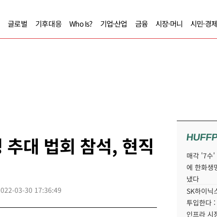
글로벌
기후대응
Who Is?
기업·산업
금융
시장·머니
시민·경
HUFF
 추대 법회 참석, 현직
매각 '7수
에 한화생
냈다
2022-03-30 17:36:49
SK하이닉스
투입한다 :
인프라 시