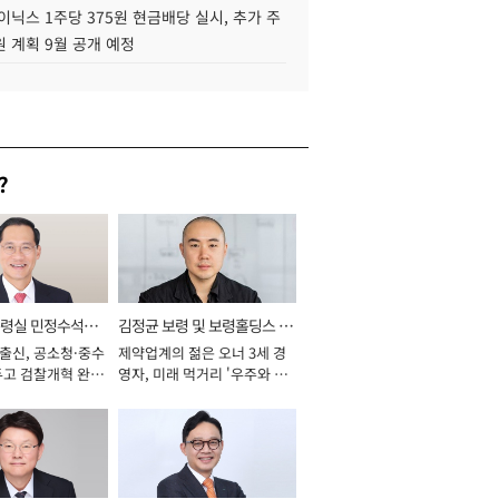
이닉스 1주당 375원 현금배당 실시, 추가 주
 계획 9월 공개 예정
?
통령실 민정수석비
김정균 보령 및 보령홀딩스 대
 출신, 공소청·중수
제약업계의 젊은 오너 3세 경
표이사 사장
두고 검찰개혁 완수
영자, 미래 먹거리 '우주와 헬
년]
스케어' 공들여 [2026년]