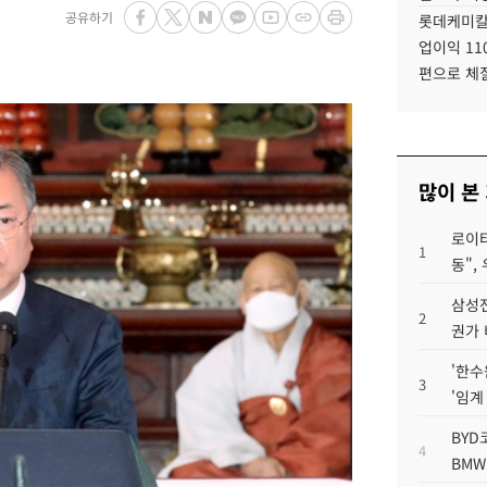
공유하기
롯데케미칼
업이익 11
편으로 체
많이 본
로이터
1
동",
삼성전
2
권가 
'한수
3
'임계
BYD
4
BMW