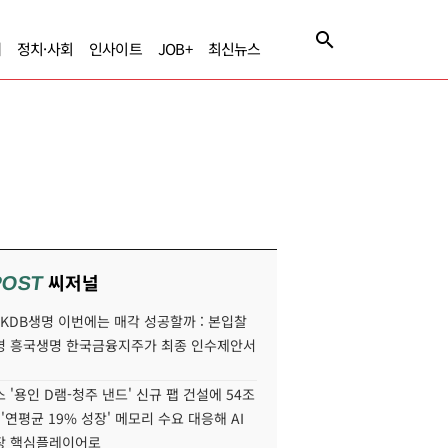
제
정치·사회
인사이트
JOB+
최신뉴스
씨저널
POST
' KDB생명 이번에는 매각 성공할까 : 본입찰
명 흥국생명 한국금융지주가 최종 인수제안서
 '용인 D램-청주 낸드' 신규 팹 건설에 54조
 '연평균 19% 성장' 메모리 수요 대응해 AI
장 핵심플레이어로