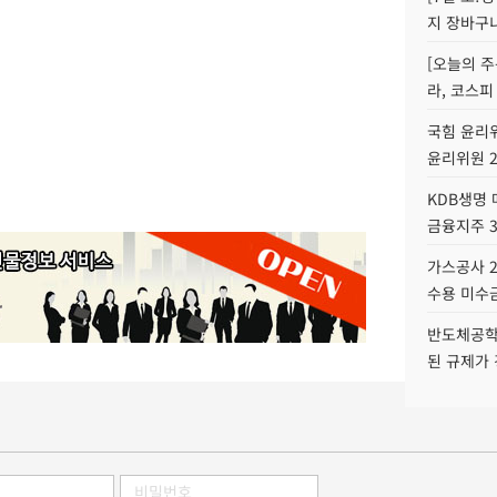
지 장바구
[오늘의 주
라, 코스피
국힘 윤리위
윤리위원 
KDB생명
금융지주 
가스공사 2
수용 미수금
반도체공학
된 규제가 