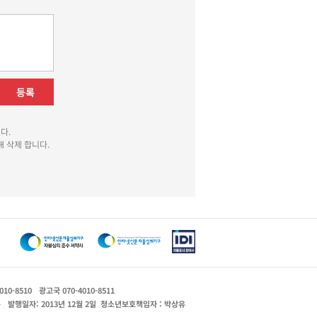
등록
다.
 삭제 합니다.
010-8510
광고국 070-4010-8511
운
발행일자: 2013년 12월 2일
청소년보호책임자 : 박상유