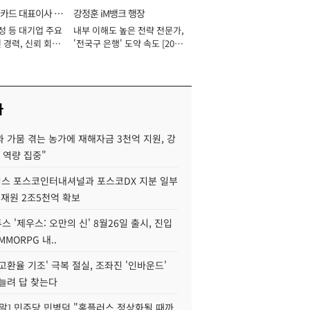
카드 대표이사 사
강정훈 iM뱅크 행장
성 등 대기업 주요
내부 이해도 높은 전략 전문가,
 경력, 신뢰 회복
'전국구 은행' 도약 속도 [2026
[2026년]
년]
사
 가뭄 겪는 농가에 재해자금 3천억 지원, 강
 역량 집중"
스 포스코인터내셔널과 포스코DX 지분 일부
 재원 2조5천억 확보
투스 '제우스: 오만의 신' 8월26일 출시, 진입
MMORPG 내..
고환율 기조' 극복 절실, 조좌진 '인바운드'
늘려 답 찾는다
정말] 민주당 민병덕 "홈플러스 정상화될 때까