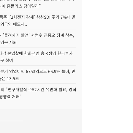
니에 홈플러스 담아달라"
목주] '2차전지 강세' 삼성SDI 주가 7%대 올
 외국인 매도세..
 '돌려차기 발언' 서범수·진종오 징계 착수,
2명은 사퇴
 매각 본입찰에 한화생명 흥국생명 한국투자
3곳 참여
분기 영업이익 6753억으로 66.9% 늘어, 민
은 13.5조
회 "연구개발직 주52시간 유연화 필요, 경직
경쟁력 저해"