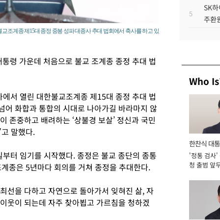
SK하
5
주환원
교조계종 제15대 종정 중봉 성파 대종사 추대 법회에서 축사를 하고 있
통령 가운데 처음으로 불교 조계종 종정 추대 법
Who Is
사에서 열린 대한불교조계종 제15대 종정 추대 법
 넘어 화합과 통합의 시대로 나아가길 바라마지 않
이 존중하고 배려하는 ‘상불경 보살’ 정신과 국민
고 말했다.
한찬식 대
일부터 임기를 시작했다. 종정은 불교 종단의 종통
'정통 검사'
서관
청 출범 앞
조계종은 5년마다 회의를 거쳐 종정을 추대한다.
맡아 [2026
 최선을 다하고 자연으로 돌아가서 잊혀진 삶, 자
 이웃이 되는데 자주 찾아뵙고 가르침을 청하겠