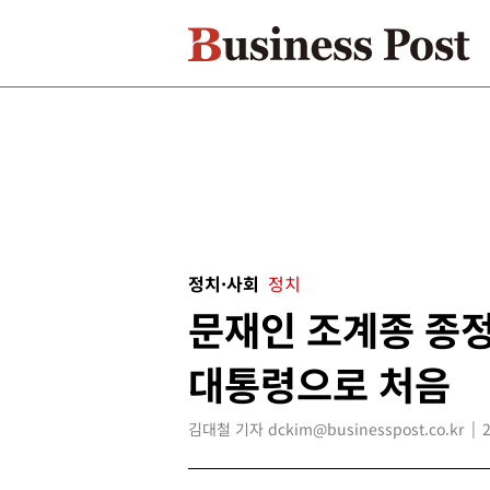
정치·사회
정치
문재인 조계종 종정
대통령으로 처음
김대철 기자 dckim@businesspost.co.kr