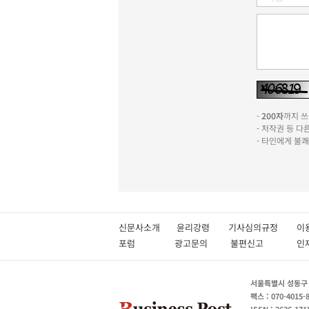
-
200자
까지 쓰실
- 저작권 등 
- 타인에게 불
신문사소개
윤리강령
기사심의규정
이
포럼
광고문의
불편신고
서울특별시 성동구 성
팩스 : 070-4015-
ISSN : 2636-171