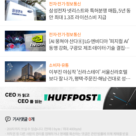
전자·전기·정보통신
삼성전자 넷리스트와 특허분쟁 매듭, 5년 동
안 최대 1.3조 라이선스비 지급
전자·전기·정보통신
[AI 뭉쳐야 산다⑧] LG·엔비디아 '피지컬 AI'
동맹 강화, 구광모 제조·데이터·기술 결집
해 종합 로보틱스 기업으로
소비자·유통
이부진 야심작 '신라스테이' 서울신라호텔
보다 잘 나가, 평택·주문진·해남·건대로 성
장판 더 넓힌다
기사댓글
0
개
200자까지 쓰실 수 있습니다. (현재 0 byte / 최대 400byte)
저작권 등 다른 사람의 권리를 침해하거나 명예를 훼손하는 댓글은 관련 법률에 의해 제재를 받을