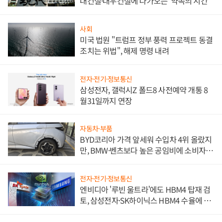
대건설·대우건설에 다가오는 '약속의 시간'
사회
미국 법원 "트럼프 정부 풍력 프로젝트 동결
조치는 위법", 해제 명령 내려
전자·전기·정보통신
삼성전자, 갤럭시Z 폴드8 사전예약 개통 8
월31일까지 연장
자동차·부품
BYD코리아 가격 앞세워 수입차 4위 올랐지
만, BMW·벤츠보다 높은 공임비에 소비자
불만 폭발
전자·전기·정보통신
엔비디아 '루빈 울트라'에도 HBM4 탑재 검
토, 삼성전자·SK하이닉스 HBM4 수율에 주
도권 갈린다