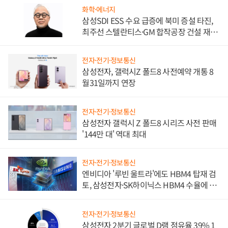
화학·에너지
삼성SDI ESS 수요 급증에 북미 증설 타진,
최주선 스텔란티스·GM 합작공장 건설 재추
진하나
전자·전기·정보통신
삼성전자, 갤럭시Z 폴드8 사전예약 개통 8
월31일까지 연장
전자·전기·정보통신
삼성전자 갤럭시 Z 폴드8 시리즈 사전 판매
'144만 대' 역대 최대
전자·전기·정보통신
엔비디아 '루빈 울트라'에도 HBM4 탑재 검
토, 삼성전자·SK하이닉스 HBM4 수율에 주
도권 갈린다
전자·전기·정보통신
삼성전자 2분기 글로벌 D램 점유율 39% 1