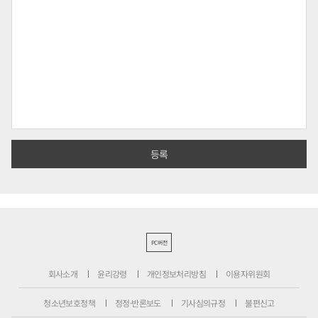
PC버전
회사소개
윤리강령
개인정보처리방침
이용자위원회
청소년보호정책
정정·반론보도
기사심의규정
불편신고