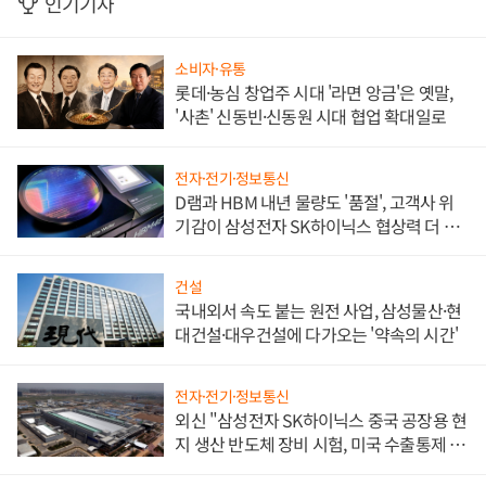
인기기사
소비자·유통
롯데·농심 창업주 시대 '라면 앙금'은 옛말,
'사촌' 신동빈·신동원 시대 협업 확대일로
전자·전기·정보통신
D램과 HBM 내년 물량도 '품절', 고객사 위
기감이 삼성전자 SK하이닉스 협상력 더 키
워
건설
국내외서 속도 붙는 원전 사업, 삼성물산·현
대건설·대우건설에 다가오는 '약속의 시간'
전자·전기·정보통신
외신 "삼성전자 SK하이닉스 중국 공장용 현
지 생산 반도체 장비 시험, 미국 수출통제 대
비"