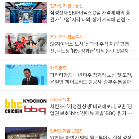
전자·전기·정보통신
삼성전자 SK하이닉스 D램 가격에 해외 증
권가 '고점' 시각 나와, 장기 계약에 단점 부
각
전자·전기·정보통신
SK하이닉스 노사 '성과급 주식 지급' 평행
선, 곽노정 'N% 성과급' 법적 논란 벗을지 주
목
항공·물류
파라타항공 내년 미주 장거리 노선 첫 도전,
윤철민 '하이브리드 항공사' 승부수 통할까
소비자·유통
치킨3사 '가맹점 상생' 비교해보니, 교촌 '영
업권 보호'·bhc '신메뉴 개발'·BBQ '원가 부
담'
인터넷·게임·콘텐츠
YG엔터 하반기 빅뱅 월드투어로 실적 성장