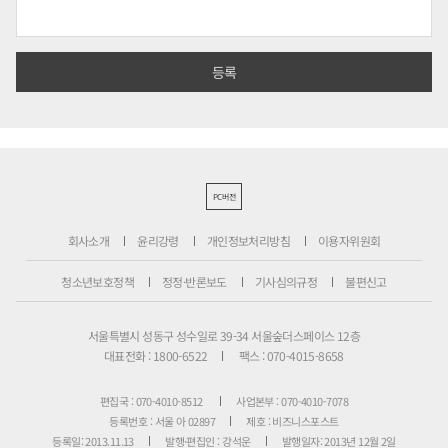
PC버전
회사소개
윤리강령
개인정보처리방침
이용자위원회
청소년보호정책
정정·반론보도
기사심의규정
불편신고
서울특별시 성동구 성수일로 39-34 서울숲더스페이스 12층
대표전화 : 1800-6522
팩스 : 070-4015-8658
편집국 : 070-4010-8512
사업본부 : 070-4010-7078
등록번호 : 서울 아 02897
제호 : 비즈니스포스트
등록일: 2013.11.13
발행·편집인 : 강석운
발행일자: 2013년 12월 2일