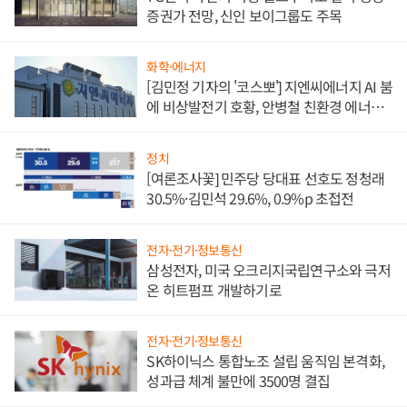
증권가 전망, 신인 보이그룹도 주목
화학·에너지
[김민정 기자의 '코스뽀'] 지엔씨에너지 AI 붐
에 비상발전기 호황, 안병철 친환경 에너지
발전전문기업 향한다
정치
[여론조사꽃] 민주당 당대표 선호도 정청래
30.5%·김민석 29.6%, 0.9%p 초접전
전자·전기·정보통신
삼성전자, 미국 오크리지국립연구소와 극저
온 히트펌프 개발하기로
전자·전기·정보통신
SK하이닉스 통합노조 설립 움직임 본격화,
성과급 체계 불만에 3500명 결집