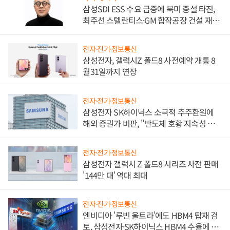
삼성SDI ESS 수요 급증에 북미 증설 타진,
최주선 스텔란티스·GM 합작공장 건설 재추
진하나
전자·전기·정보통신
삼성전자, 갤럭시Z 폴드8 사전예약 개통 8
월31일까지 연장
전자·전기·정보통신
삼성전자 SK하이닉스 소극적 주주환원에
해외 증권가 비판, "반도체 호황 지속성 의
문"
전자·전기·정보통신
삼성전자 갤럭시 Z 폴드8 시리즈 사전 판매
'144만 대' 역대 최대
전자·전기·정보통신
엔비디아 '루빈 울트라'에도 HBM4 탑재 검
토, 삼성전자·SK하이닉스 HBM4 수율에 주