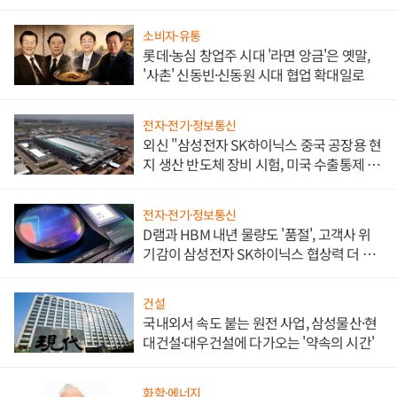
소비자·유통
롯데·농심 창업주 시대 '라면 앙금'은 옛말,
'사촌' 신동빈·신동원 시대 협업 확대일로
전자·전기·정보통신
외신 "삼성전자 SK하이닉스 중국 공장용 현
지 생산 반도체 장비 시험, 미국 수출통제 대
비"
전자·전기·정보통신
D램과 HBM 내년 물량도 '품절', 고객사 위
기감이 삼성전자 SK하이닉스 협상력 더 키
워
건설
국내외서 속도 붙는 원전 사업, 삼성물산·현
대건설·대우건설에 다가오는 '약속의 시간'
화학·에너지