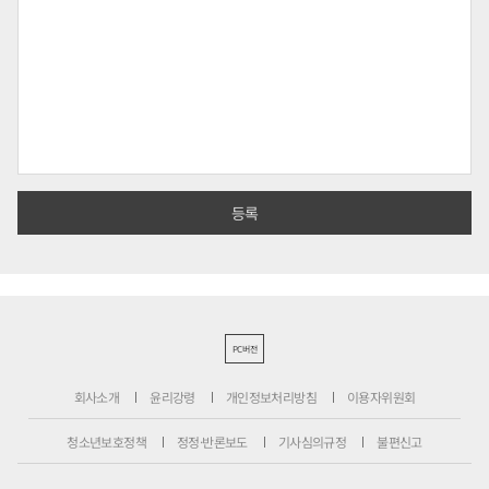
PC버전
회사소개
윤리강령
개인정보처리방침
이용자위원회
청소년보호정책
정정·반론보도
기사심의규정
불편신고