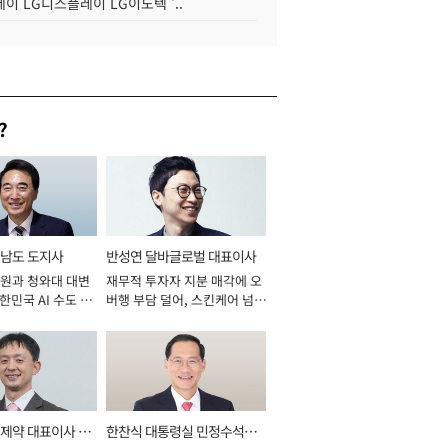
이 LG디스플레이 LG이노텍 '..
?
남도 도지사
반성연 달바글로벌 대표이사
원과 청와대 대변
재무적 투자자 지분 매각에 오
대한민국 AI 수도 충
버행 부담 덜어, 스킨케어 넘어
026년]
신성장동력 확보 과제로 [2026
년]
제약 대표이사 사
한찬식 대통령실 민정수석비