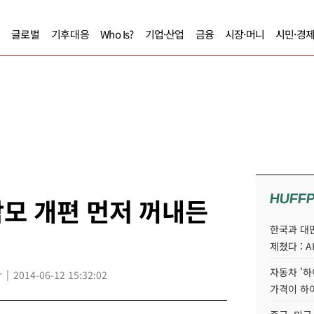
글로벌
기후대응
Who Is?
기업·산업
금융
시장·머니
시민·경
HUFF
모 개편 먼저 꺼내든
한국과 대
제쳤다 : 
자동차 '하
r
2014-06-12 15:32:02
가격이 하