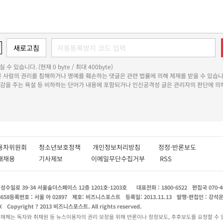
 수 있습니다. (현재 0 byte / 최대 400byte)
다른 사람의 권리를 침해하거나 명예를 훼손하는 댓글은 관련 법률에 의해 제재를 받을 수 있습니
쾌감을 주는 욕설 등 비하하는 단어가 내용에 포함되거나 인신공격성 글은 관리자의 판단에 의해
용자위원회
청소년보호정책
개인정보처리방침
정정·반론보도
인재채용
기사제보
이메일무단수집거부
RSS
수일로 39-34 서울숲더스페이스 12층 1201호-1203호
대표전화 : 1800-6522
편집국 070-4
8658
등록번호 : 서울 아 02897
제호: 비즈니스포스트
등록일: 2013.11.13
발행·편집인 : 강석
X
Copyright ? 2013 비즈니스포스트. All rights reserved.
 매체는 독자와 취재원 등 뉴스이용자의 권리 보장을 위해 반론이나 정정보도, 추후보도를 요청할 수 