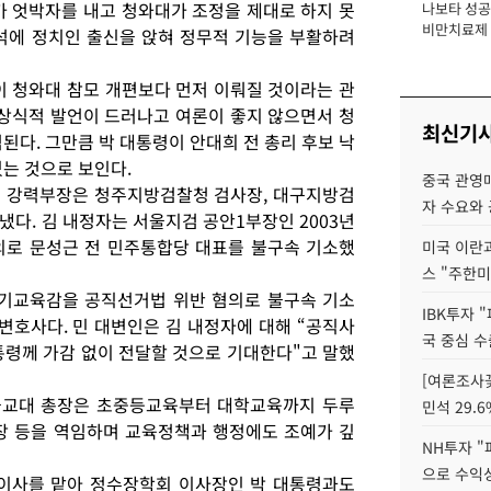
가 엇박자를 내고 청와대가 조정을 제대로 하지 못
나보타 성공
장
비만치료제 
석에 정치인 출신을 앉혀 정무적 기능을 부활하려
익 1조 시대 
이 청와대 참모 개편보다 먼저 이뤄질 것이라는 관
비상식적 발언이 드러나고 여론이 좋지 않으면서 청
최신기
된다. 그만큼 박 대통령이 안대희 전 총리 후보 낙
는 것으로 보인다.
중국 관영매
검 강력부장은 청주지방검찰청 검사장, 대구지방검
자 수요와
다. 김 내정자는 서울지검 공안1부장인 2003년
의로 문성근 전 민주통합당 대표를 불구속 기소했
미국 이란
스 "주한미
경기교육감을 공직선거법 위반 혐의로 불구속 기소
IBK투자 
변호사다. 민 대변인은 김 내정자에 대해 “공직사
국 중심 수
통령께 가감 없이 전달할 것으로 기대한다"고 말했
[여론조사꽃
울교대 총장은 초중등교육부터 대학교육까지 두루
민석 29.6
 등을 역임하며 교육정책과 행정에도 조예가 깊
NH투자 "
으로 수익성
 이사를 맡아 정수장학회 이사장인 박 대통령과도