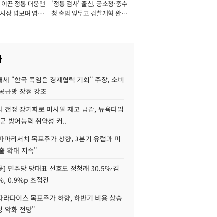
 이끈 정통 대웅맨,
'정통 검사' 출신, 공소청·중수
서관
시장 넘보며 영업
청 출범 앞두고 검찰개혁 완수
'청사진' [2026년]
맡아 [2026년]
사
체 "한국 폭염은 경제협력 기회" 주장, 소비
 공급망 장점 강조
과 전쟁 장기화로 미사일 재고 급감, 뉴욕타임
군 방어능력 취약성 커..
"파마리서치 목표주가 상향, 3분기 유럽과 미
출 확대 지속"
] 민주당 당대표 선호도 정청래 30.5%·김
%, 0.9%p 초접전
파라다이스 목표주가 하향, 하반기 비용 상승
 악화 전망"