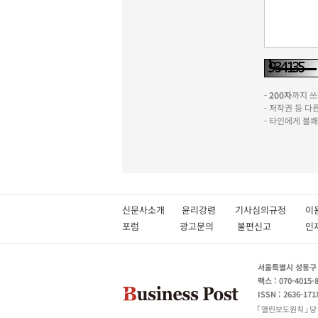
-
200자
까지 쓰실
- 저작권 등 
- 타인에게 불
신문사소개
윤리강령
기사심의규정
이
포럼
광고문의
불편신고
서울특별시 성동구 성
팩스 : 070-4015-
ISSN : 2636-171
열린보도원칙
당