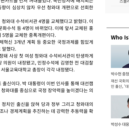
개편카드를 먼저 꺼내들었다. 국민정서에 배치되는
스플레
동향이 심상치 않자 우선 청와대 개편으로 선회한
 청와대 수석비서관 4명을 교체했다고 밝혔다. 이
문화수석 등 4명이 바뀌었다. 이에 앞서 교체된 홍
 5명을 교체한 중폭개편이다.
Who Is
제혁신 3개년 계획 등 중요한 국정과제를 힘있게
 말했다.
정돼 사상 첫 여성 청와대 수석비서관이 탄생하게
당 의원이 내정됐고, 민정수석에 김영한 전 대검찰
 서울교육대학교 총장이 각각 내정됐다.
박수현 충청
재선 국회의
 출신이다. 박 대통령이 이번 인사를 통해 대선캠
인 출신, '
 청와대를 중심으로 국정 장악력을 높이겠다는 의
남' 도전 [2
 정치인 출신을 앉혀 당과 정부 그리고 청와대의
조나 경제계획을 추진하는 데 강력한 추동력을 확
박성수 대웅