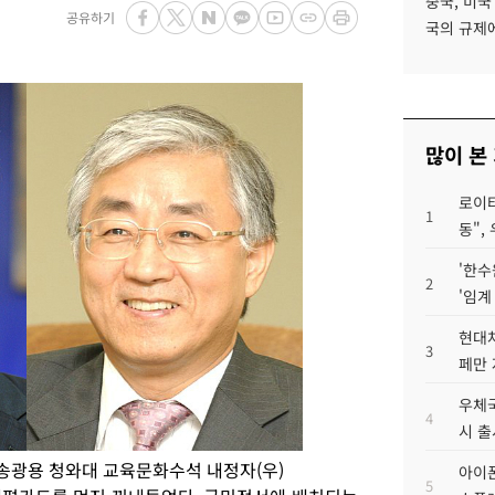
중국, 미국
공유하기
국의 규제에
많이 본
로이터
1
동",
'한수
2
'임계
현대차
3
페만 
우체국
4
시 출
 송광용 청와대 교육문화수석 내정자(우)
아이폰
5