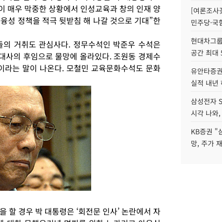
이 매우 막중한 상황에서 인성교육과 창의 인재 양
[여론조사꽃
융성 정책을 적극 뒷받침 해 나갈 것으로 기대”한
민주당·국힘
현대차그룹 
들의 거취도 관심사다. 정무수석인 박준우 수석은
공간 최대 
대사의 후임으로 물망에 올라있다. 조원동 경제수
이라는 말이 나온다. 모철민 교육문화수석도 문화
유안타증권
실적 내년
삼성전자 S
시각 나와,
KB증권 "
망, 주가 
 할 경우 박 대통령은 ‘회전문 인사’ 논란에서 자