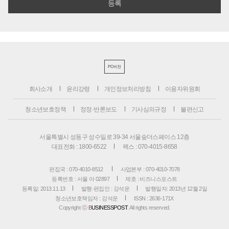
PC버전
회사소개
윤리강령
개인정보처리방침
이용자위원회
청소년보호정책
정정·반론보도
기사심의규정
불편신고
서울특별시 성동구 성수일로 39-34 서울숲더스페이스 12층
대표전화 : 1800-6522
팩스 : 070-4015-8658
편집국 : 070-4010-8512
사업본부 : 070-4010-7078
등록번호 : 서울 아 02897
제호 : 비즈니스포스트
등록일: 2013.11.13
발행·편집인 : 강석운
발행일자: 2013년 12월 2일
청소년보호책임자 : 강석운
ISSN : 2636-171X
Copyright ⓒ
B
USINESSPOST
. All rights reserved.