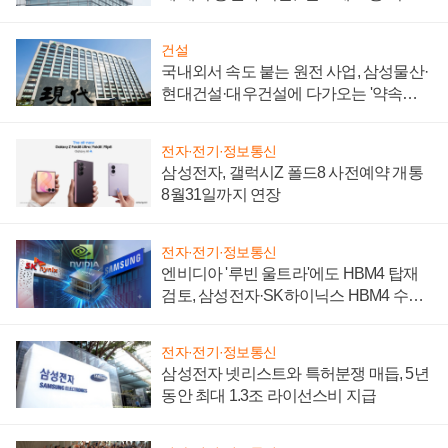
성 의문"
건설
국내외서 속도 붙는 원전 사업, 삼성물산·
현대건설·대우건설에 다가오는 '약속의
시간'
전자·전기·정보통신
삼성전자, 갤럭시Z 폴드8 사전예약 개통
8월31일까지 연장
전자·전기·정보통신
엔비디아 '루빈 울트라'에도 HBM4 탑재
검토, 삼성전자·SK하이닉스 HBM4 수율
에 주도권 갈린다
전자·전기·정보통신
삼성전자 넷리스트와 특허분쟁 매듭, 5년
동안 최대 1.3조 라이선스비 지급