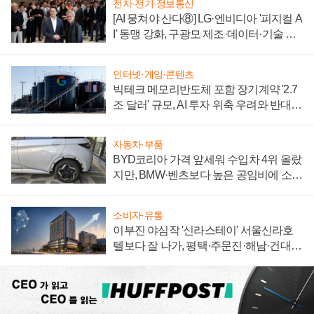
전자·전기·정보통신
[AI 뭉쳐야 산다⑧] LG·엔비디아 '피지컬 A
I' 동맹 강화, 구광모 제조·데이터·기술 결
집해 종합 로보틱스 기업으로
인터넷·게임·콘텐츠
빅테크 메모리반도체 포함 장기계약 '2.7
조 달러' 규모, AI 투자 위축 우려와 반대
신호
자동차·부품
BYD코리아 가격 앞세워 수입차 4위 올랐
지만, BMW·벤츠보다 높은 공임비에 소비
자 불만 폭발
소비자·유통
이부진 야심작 '신라스테이' 서울신라호
텔보다 잘 나가, 평택·주문진·해남·건대로
성장판 더 넓힌다