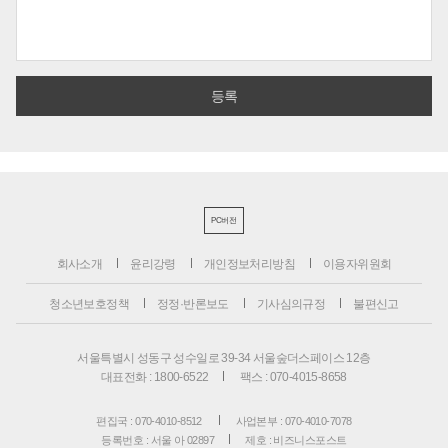
PC버전
회사소개
윤리강령
개인정보처리방침
이용자위원회
청소년보호정책
정정·반론보도
기사심의규정
불편신고
서울특별시 성동구 성수일로 39-34 서울숲더스페이스 12층
대표전화 : 1800-6522
팩스 : 070-4015-8658
편집국 : 070-4010-8512
사업본부 : 070-4010-7078
등록번호 : 서울 아 02897
제호 : 비즈니스포스트