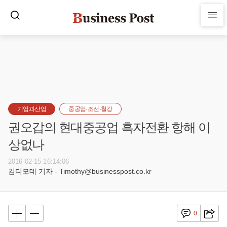
기업과산업
중공업·조선·철강
권오갑의 현대중공업 흑자전환 항해 이
상없나
2016-02-15 16:14:06
김디모데 기자 - Timothy@businesspost.co.kr
0