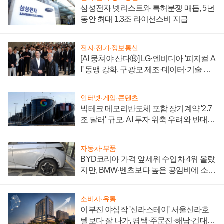
삼성전자 넷리스트와 특허분쟁 매듭, 5년
동안 최대 1.3조 라이선스비 지급
전자·전기·정보통신
[AI 뭉쳐야 산다⑧] LG·엔비디아 '피지컬 A
I' 동맹 강화, 구광모 제조·데이터·기술 결
집해 종합 로보틱스 기업으로
인터넷·게임·콘텐츠
빅테크 메모리반도체 포함 장기계약 '2.7
조 달러' 규모, AI 투자 위축 우려와 반대
신호
자동차·부품
BYD코리아 가격 앞세워 수입차 4위 올랐
지만, BMW·벤츠보다 높은 공임비에 소비
자 불만 폭발
소비자·유통
이부진 야심작 '신라스테이' 서울신라호
텔보다 잘 나가, 평택·주문진·해남·건대로