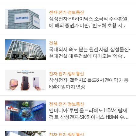
제 대비"
전자·전기·정보통신
삼성전자 SK하이닉스 소극적 주주환원
에 해외 증권가 비판, "반도체 호황 지속
성 의문"
건설
국내외서 속도 붙는 원전 사업, 삼성물산·
현대건설·대우건설에 다가오는 '약속의
시간'
전자·전기·정보통신
삼성전자, 갤럭시Z 폴드8 사전예약 개통
8월31일까지 연장
전자·전기·정보통신
엔비디아 '루빈 울트라'에도 HBM4 탑재
검토, 삼성전자·SK하이닉스 HBM4 수율
에 주도권 갈린다
전자·전기·정보통신