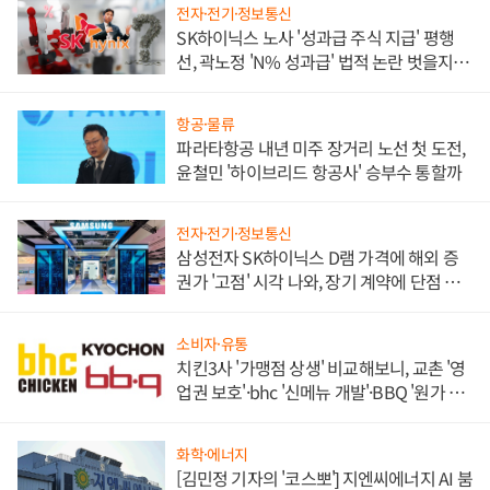
전자·전기·정보통신
SK하이닉스 노사 '성과급 주식 지급' 평행
선, 곽노정 'N% 성과급' 법적 논란 벗을지 주
목
항공·물류
파라타항공 내년 미주 장거리 노선 첫 도전,
윤철민 '하이브리드 항공사' 승부수 통할까
전자·전기·정보통신
삼성전자 SK하이닉스 D램 가격에 해외 증
권가 '고점' 시각 나와, 장기 계약에 단점 부
각
소비자·유통
치킨3사 '가맹점 상생' 비교해보니, 교촌 '영
업권 보호'·bhc '신메뉴 개발'·BBQ '원가 부
담'
화학·에너지
[김민정 기자의 '코스뽀'] 지엔씨에너지 AI 붐