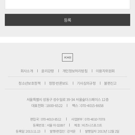
PC버전
회사소개
윤리강령
개인정보처리방침
이용자위원회
청소년보호정책
정정·반론보도
기사심의규정
불편신고
서울특별시 성동구 성수일로 39-34 서울숲더스페이스 12층
대표전화 : 1800-6522
팩스 : 070-4015-8658
편집국 : 070-4010-8512
사업본부 : 070-4010-7078
등록번호 : 서울 아 02897
제호 : 비즈니스포스트
등록일: 2013.11.13
발행·편집인 : 강석운
발행일자: 2013년 12월 2일