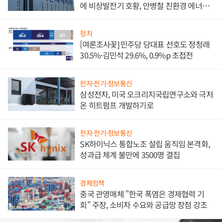
에 비상발전기 호황, 안병철 친환경 에너지
발전전문기업 향한다
정치
[여론조사꽃] 민주당 당대표 선호도 정청래
30.5%·김민석 29.6%, 0.9%p 초접전
전자·전기·정보통신
삼성전자, 미국 오크리지국립연구소와 극저
온 히트펌프 개발하기로
전자·전기·정보통신
SK하이닉스 통합노조 설립 움직임 본격화,
성과급 체계 불만에 3500명 결집
경제정책
중국 관영매체 "한국 폭염은 경제협력 기
회" 주장, 소비자 수요와 공급망 장점 강조