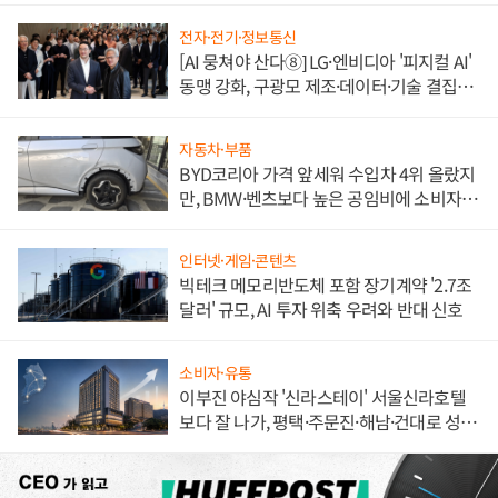
전자·전기·정보통신
[AI 뭉쳐야 산다⑧] LG·엔비디아 '피지컬 AI'
동맹 강화, 구광모 제조·데이터·기술 결집
해 종합 로보틱스 기업으로
자동차·부품
BYD코리아 가격 앞세워 수입차 4위 올랐지
만, BMW·벤츠보다 높은 공임비에 소비자
불만 폭발
인터넷·게임·콘텐츠
빅테크 메모리반도체 포함 장기계약 '2.7조
달러' 규모, AI 투자 위축 우려와 반대 신호
소비자·유통
이부진 야심작 '신라스테이' 서울신라호텔
보다 잘 나가, 평택·주문진·해남·건대로 성
장판 더 넓힌다