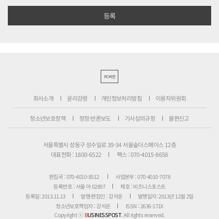
PC버전
회사소개
윤리강령
개인정보처리방침
이용자위원회
청소년보호정책
정정·반론보도
기사심의규정
불편신고
서울특별시 성동구 성수일로 39-34 서울숲더스페이스 12층
대표전화 : 1800-6522
팩스 : 070-4015-8658
편집국 : 070-4010-8512
사업본부 : 070-4010-7078
등록번호 : 서울 아 02897
제호 : 비즈니스포스트
등록일: 2013.11.13
발행·편집인 : 강석운
발행일자: 2013년 12월 2일
청소년보호책임자 : 강석운
ISSN : 2636-171X
Copyright ⓒ
B
USINESSPOST
. All rights reserved.