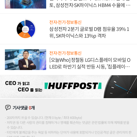
토, 삼성전자·SK하이닉스 HBM4 수율에 주
도권 갈린다
전자·전기·정보통신
삼성전자 2분기 글로벌 D램 점유율 39% 1
위, SK하이닉스와 13%p 격차
전자·전기·정보통신
[오늘Who] 정철동 LG디스플레이 모바일 O
LED로 하반기 실적 반등 시동, '칩플레이
션'에 가격 인하 압박은 부담
기사댓글
0
개
200자까지 쓰실 수 있습니다. (현재 0 byte / 최대 400byte)
저작권 등 다른 사람의 권리를 침해하거나 명예를 훼손하는 댓글은 관련 법률에 의해 제재를 받을
수 있습니다.
타인에게 불쾌감을 주는 욕설 등 비하하는 단어가 내용에 포함되거나 인신공격성 글은 관리자의 판
단에 의해 삭제 합니다.