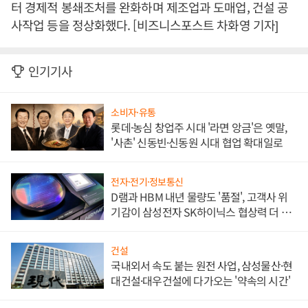
터 경제적 봉쇄조처를 완화하며 제조업과 도매업, 건설 공
사작업 등을 정상화했다. [비즈니스포스트 차화영 기자]
인기기사
소비자·유통
롯데·농심 창업주 시대 '라면 앙금'은 옛말,
'사촌' 신동빈·신동원 시대 협업 확대일로
전자·전기·정보통신
D램과 HBM 내년 물량도 '품절', 고객사 위
기감이 삼성전자 SK하이닉스 협상력 더 키
워
건설
국내외서 속도 붙는 원전 사업, 삼성물산·현
대건설·대우건설에 다가오는 '약속의 시간'