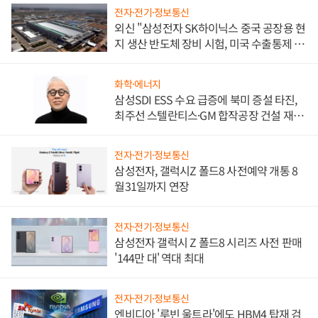
전자·전기·정보통신
외신 "삼성전자 SK하이닉스 중국 공장용 현
지 생산 반도체 장비 시험, 미국 수출통제 대
비"
화학·에너지
삼성SDI ESS 수요 급증에 북미 증설 타진,
최주선 스텔란티스·GM 합작공장 건설 재추
진하나
전자·전기·정보통신
삼성전자, 갤럭시Z 폴드8 사전예약 개통 8
월31일까지 연장
전자·전기·정보통신
삼성전자 갤럭시 Z 폴드8 시리즈 사전 판매
'144만 대' 역대 최대
전자·전기·정보통신
엔비디아 '루빈 울트라'에도 HBM4 탑재 검