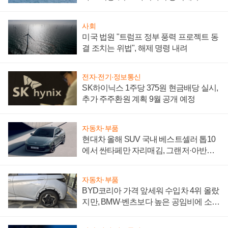
어
사회
미국 법원 "트럼프 정부 풍력 프로젝트 동
결 조치는 위법", 해제 명령 내려
전자·전기·정보통신
SK하이닉스 1주당 375원 현금배당 실시,
추가 주주환원 계획 9월 공개 예정
자동차·부품
현대차 올해 SUV 국내 베스트셀러 톱10
에서 싼타페만 자리매김, 그랜저·아반떼
'세단 쌍끌이'로 내수 방어
자동차·부품
BYD코리아 가격 앞세워 수입차 4위 올랐
지만, BMW·벤츠보다 높은 공임비에 소비
자 불만 폭발