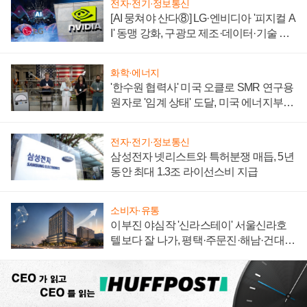
전자·전기·정보통신
[AI 뭉쳐야 산다⑧] LG·엔비디아 '피지컬 A
I' 동맹 강화, 구광모 제조·데이터·기술 결
집해 종합 로보틱스 기업으로
화학·에너지
'한수원 협력사' 미국 오클로 SMR 연구용
원자로 '임계 상태' 도달, 미국 에너지부
"중요한 이정표"
전자·전기·정보통신
삼성전자 넷리스트와 특허분쟁 매듭, 5년
동안 최대 1.3조 라이선스비 지급
소비자·유통
이부진 야심작 '신라스테이' 서울신라호
텔보다 잘 나가, 평택·주문진·해남·건대로
성장판 더 넓힌다