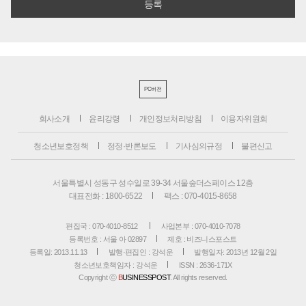
PC버전
회사소개
윤리강령
개인정보처리방침
이용자위원회
청소년보호정책
정정·반론보도
기사심의규정
불편신고
서울특별시 성동구 성수일로 39-34 서울숲더스페이스 12층
대표전화 : 1800-6522
팩스 : 070-4015-8658
편집국 : 070-4010-8512
사업본부 : 070-4010-7078
등록번호 : 서울 아 02897
제호 : 비즈니스포스트
등록일: 2013.11.13
발행·편집인 : 강석운
발행일자: 2013년 12월 2일
청소년보호책임자 : 강석운
ISSN : 2636-171X
Copyright ⓒ
B
USINESSPOST
. All rights reserved.