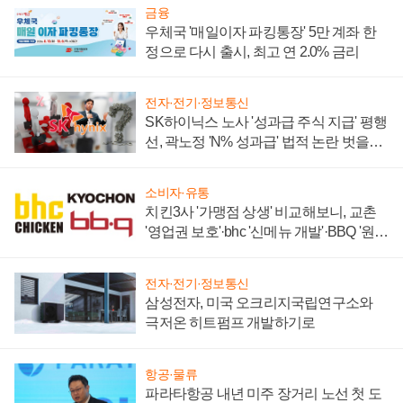
금융
우체국 '매일이자 파킹통장' 5만 계좌 한
정으로 다시 출시, 최고 연 2.0% 금리
전자·전기·정보통신
SK하이닉스 노사 '성과급 주식 지급' 평행
선, 곽노정 'N% 성과급' 법적 논란 벗을지
주목
소비자·유통
치킨3사 '가맹점 상생' 비교해보니, 교촌
'영업권 보호'·bhc '신메뉴 개발'·BBQ '원가
부담'
전자·전기·정보통신
삼성전자, 미국 오크리지국립연구소와
극저온 히트펌프 개발하기로
항공·물류
파라타항공 내년 미주 장거리 노선 첫 도