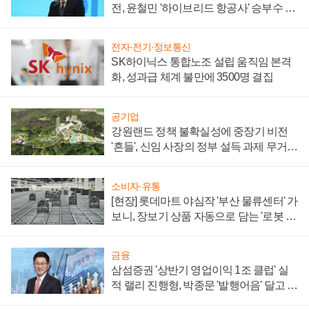
전, 윤철민 '하이브리드 항공사' 승부수 통
할까
전자·전기·정보통신
SK하이닉스 통합노조 설립 움직임 본격
화, 성과급 체계 불만에 3500명 결집
공기업
강원랜드 정책 불확실성에 중장기 비전
'흔들', 신임 사장의 정부 설득 과제 무거워
져
소비자·유통
[현장] 롯데마트 야심작 '부산 물류센터' 가
보니, 장보기 상품 자동으로 담는 '로봇 40
0대' 장관
금융
삼섬증권 '상반기 영업이익 1조 클럽' 실
적 랠리 진행형, 박종문 '발행어음' 달고 연
임 향하나