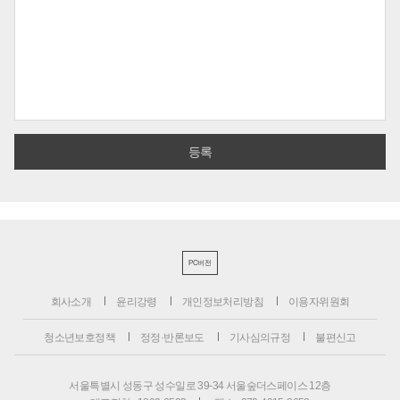
PC버전
회사소개
윤리강령
개인정보처리방침
이용자위원회
청소년보호정책
정정·반론보도
기사심의규정
불편신고
서울특별시 성동구 성수일로 39-34 서울숲더스페이스 12층